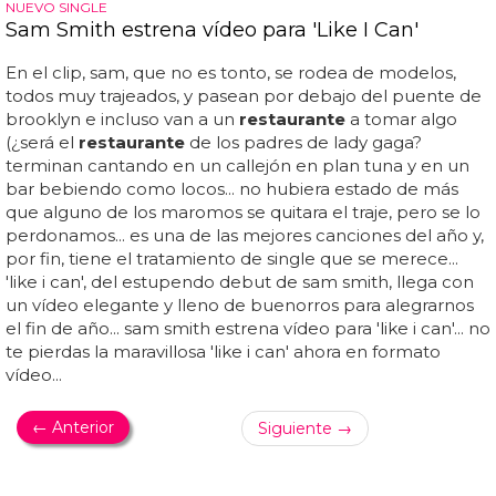
NUEVO SINGLE
Sam Smith estrena vídeo para 'Like I Can'
En el clip, sam, que no es tonto, se rodea de modelos,
todos muy trajeados, y pasean por debajo del puente de
brooklyn e incluso van a un
restaurante
a tomar algo
(¿será el
restaurante
de los padres de lady gaga?
terminan cantando en un callejón en plan tuna y en un
bar bebiendo como locos... no hubiera estado de más
que alguno de los maromos se quitara el traje, pero se lo
perdonamos... es una de las mejores canciones del año y,
por fin, tiene el tratamiento de single que se merece...
'like i can', del estupendo debut de sam smith, llega con
un vídeo elegante y lleno de buenorros para alegrarnos
el fin de año... sam smith estrena vídeo para 'like i can'... no
te pierdas la maravillosa 'like i can' ahora en formato
vídeo...
← Anterior
Siguiente →