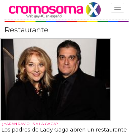
Toggle
navigat
Restaurante
¿HARÁN RAVIOLIS A LA GAGA?
Los padres de Lady Gaga abren un restaurante