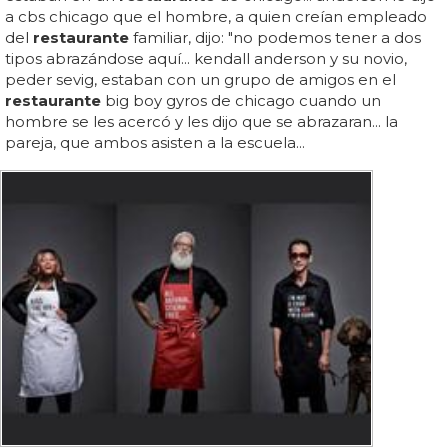
a cbs chicago que el hombre, a quien creían empleado
del
restaurante
familiar, dijo: "no podemos tener a dos
tipos abrazándose aquí... kendall anderson y su novio,
peder sevig, estaban con un grupo de amigos en el
restaurante
big boy gyros de chicago cuando un
hombre se les acercó y les dijo que se abrazaran... la
pareja, que ambos asisten a la escuela...