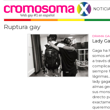
NOTICI
Ruptura gay
DRAMA GA
Lady Ga
Gaga ha 
somos art
a través 
complica
siempre h
lágrimas.
lady gaga
almas gem
sus mons
directo p
exactamen
queremos