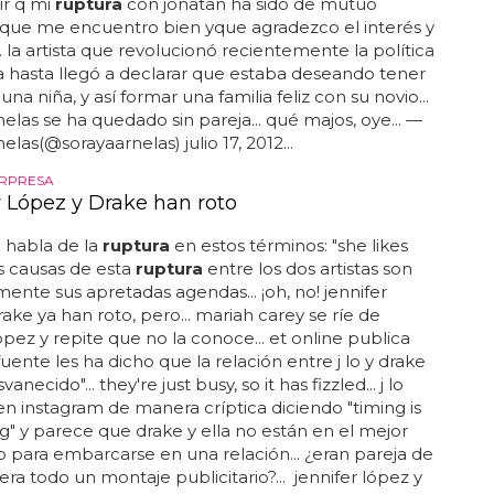
ir q mi
ruptura
con jonatan ha sido de mutuo
 que me encuentro bien yque agradezco el interés y
.. la artista que revolucionó recientemente la política
 hasta llegó a declarar que estaba deseando tener
una niña, y así formar una familia feliz con su novio...
nelas se ha quedado sin pareja... qué majos, oye... —
elas(@sorayaarnelas) julio 17, 2012...
ORPRESA
r López y Drake han roto
 habla de la
ruptura
en estos términos: "she likes
las causas de esta
ruptura
entre los dos artistas son
mente sus apretadas agendas... ¡oh, no! jennifer
rake ya han roto, pero... mariah carey se ríe de
lópez y repite que no la conoce... et online publica
uente les ha dicho que la relación entre j lo y drake
anecido"... they're just busy, so it has fizzled... j lo
n instagram de manera críptica diciendo "timing is
g" y parece que drake y ella no están en el mejor
para embarcarse en una relación... ¿eran pareja de
era todo un montaje publicitario?... jennifer lópez y