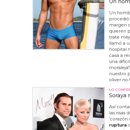
Un homb
Un hombr
procedió a
margen de
quieren p
trate mej
llamó a u
hospital 
casa a re
una difíci
moraleja
nuestro p
oliver no 
LO CONFIR
Soraya 
Así conta
las risas
'corazón 
ruptura
c