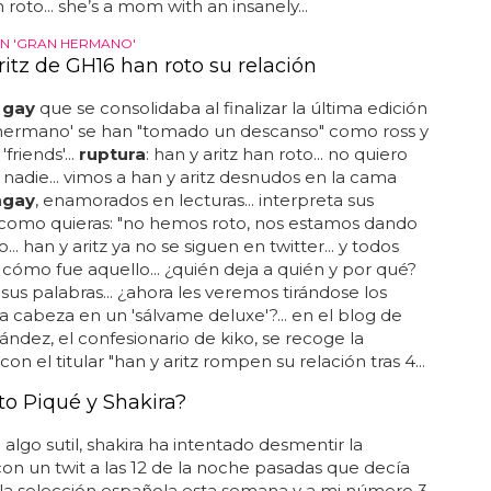
roto... she’s a mom with an insanely...
N 'GRAN HERMANO'
ritz de GH16 han roto su relación
a
gay
que se consolidaba al finalizar la última edición
 hermano' se han "tomado un descanso" como ross y
friends'...
ruptura
: han y aritz han roto... no quiero
 nadie... vimos a han y aritz desnudos en la cama
n
gay
, enamorados en lecturas... interpreta sus
 como quieras: "no hemos roto, nos estamos dando
.. han y aritz ya no se siguen en twitter... y todos
ómo fue aquello... ¿quién deja a quién y por qué?
us palabras... ¿ahora les veremos tirándose los
 la cabeza en un 'sálvame deluxe'?... en el blog de
ández, el confesionario de kiko, se recoge la
con el titular "han y aritz rompen su relación tras 4...
to Piqué y Shakira?
algo sutil, shakira ha intentado desmentir la
on un twit a las 12 de la noche pasadas que decía
 la selección española esta semana y a mi número 3,