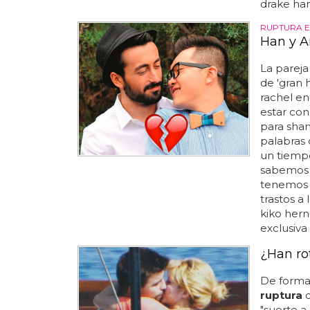
drake han 
RUPTURA E
Han y A
La parej
de 'gran
rachel en '
estar con
para sha
palabras
un tiempo.
sabemos c
tenemos s
trastos a
kiko hern
exclusiva 
¿Han ro
De forma 
ruptura
c
"suerte a