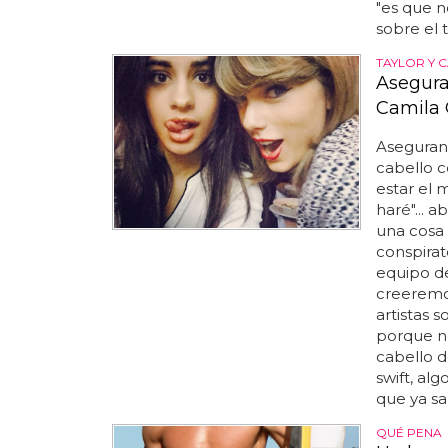
"es que n
sobre el 
TAYLOR Y 
Asegura
Camila 
Aseguran 
cabello c
estar el
haré"... 
una cosa 
conspirat
equipo d
creeremos
artistas 
porque no
cabello d
swift, al
que ya sa
QUÉ PENA