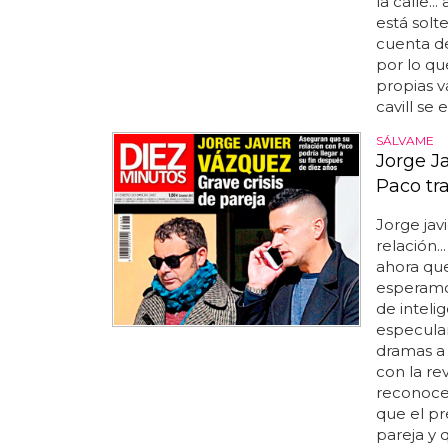
la calle.
está solte
cuenta de
por lo qu
propias v
cavill se 
SÁLVAME
Jorge J
Paco tr
Jorge jav
relación.
ahora que
esperamos
de inteli
especulan
dramas a 
con la re
reconoce 
que el pr
pareja y 