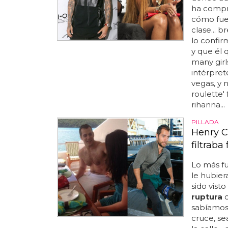
ha compra
cómo fue 
clase... 
lo confi
y que él q
many girls
intérpret
vegas, y n
roulette'
rihanna...
PILLADA
Henry Ca
filtraba
Lo más fu
le hubier
sido vist
ruptura
c
sabíamos.
cruce, se