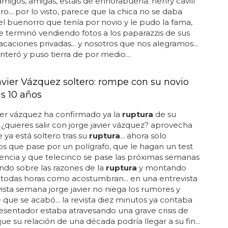
.. amigos, amigas, estáis de enhorabuena: henry cavill
ro... por lo visto, parece que la chica no se daba
l buenorro que tenía por novio y le pudo la fama,
e terminó vendiendo fotos a los paparazzis de sus
acaciones privadas... y nosotros que nos alegramos...
enteró y puso tierra de por medio...
avier Vázquez soltero: rompe con su novio
as 10 años
ier vázquez ha confirmado ya la
ruptura
de su
.. ¿quieres salir con jorge javier vázquez? aprovecha
 ya está soltero tras su
ruptura
... ahora solo
 que pase por un polígrafo, que le hagan un test
gencia y que telecinco se pase las próximas semanas
do sobre las razones de la
ruptura
y montando
todas horas como acostumbran... en una entrevista
vista semana jorge javier no niega los rumores y
que se acabó... la revista diez minutos ya contaba
esentador estaba atravesando una grave crisis de
que su relación de una década podría llegar a su fin...