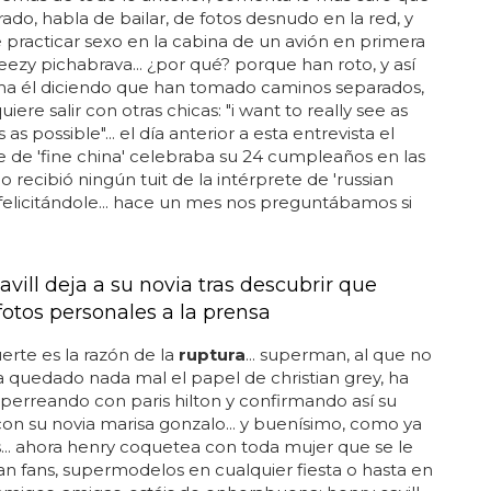
do, habla de bailar, de fotos desnudo en la red, y
practicar sexo en la cabina de un avión en primera
breezy pichabrava... ¿por qué? porque han roto, y así
rma él diciendo que han tomado caminos separados,
uiere salir con otras chicas: "i want to really see as
 as possible"... el día anterior a esta entrevista el
e de 'fine china' celebraba su 24 cumpleaños en las
o recibió ningún tuit de la intérprete de 'russian
 felicitándole... hace un mes nos preguntábamos si
vill deja a su novia tras descubrir que
 fotos personales a la prensa
erte es la razón de la
ruptura
... superman, al que no
a quedado nada mal el papel de christian grey, ha
o perreando con paris hilton y confirmando así su
on su novia marisa gonzalo... y buenísimo, como ya
.. ahora henry coquetea con toda mujer que se le
an fans, supermodelos en cualquier fiesta o hasta en