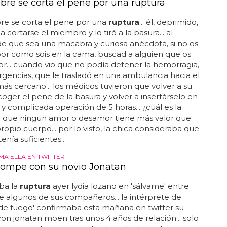
re se corta el pene por una ruptura
e se corta el pene por una
ruptura
... él, deprimido,
 cortarse el miembro y lo tiró a la basura... al
 que sea una macabra y curiosa anécdota, si no os
or como sois en la cama, buscad a alguien que os
or... cuando vio que no podía detener la hemorragia,
rgencias, que le trasladó en una ambulancia hacia el
más cercano... los médicos tuvieron que volver a su
coger el pene de la basura y volver a insertárselo en
l y complicada operación de 5 horas... ¿cuál es la
? que ningun amor o desamor tiene más valor que
ropio cuerpo... por lo visto, la chica consideraba que
tenía suficientes...
MA ELLA EN TWITTER
rompe con su novio Jonatan
ba la
ruptura
ayer lydia lozano en 'sálvame' entre
 de algunos de sus compañeros... la intérprete de
de fuego' confirmaba esta mañana en twitter su
on jonatan moen tras unos 4 años de relación... solo