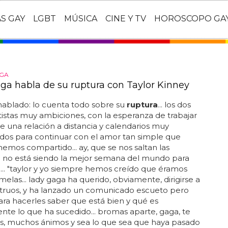
AS GAY
LGBT
MÚSICA
CINE Y TV
HOROSCOPO GA
GA
ga habla de su ruptura con Taylor Kinney
hablado: lo cuenta todo sobre su
ruptura
... los dos
istas muy ambiciones, con la esperanza de trabajar
de una relación a distancia y calendarios muy
dos para continuar con el amor tan simple que
emos compartido... ay, que se nos saltan las
.. no está siendo la mejor semana del mundo para
... "taylor y yo siempre hemos creído que éramos
elas... lady gaga ha querido, obviamente, dirigirse a
truos, y ha lanzado un comunicado escueto pero
ara hacerles saber que está bien y qué es
te lo que ha sucedido... bromas aparte, gaga, te
, muchos ánimos y sea lo que sea que haya pasado