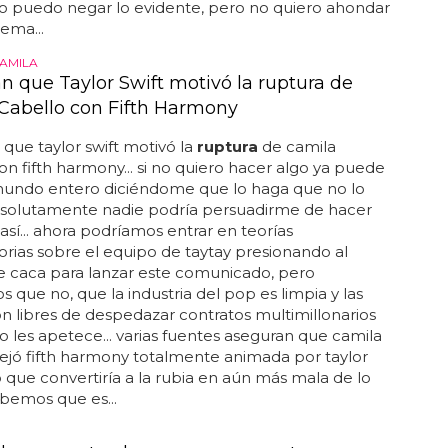
o puedo negar lo evidente, pero no quiero ahondar
tema...
CAMILA
n que Taylor Swift motivó la ruptura de
Cabello con Fifth Harmony
que taylor swift motivó la
ruptura
de camila
on fifth harmony... si no quiero hacer algo ya puede
 mundo entero diciéndome que lo haga que no lo
absolutamente nadie podría persuadirme de hacer
así... ahora podríamos entrar en teorías
orias sobre el equipo de taytay presionando al
e caca para lanzar este comunicado, pero
 que no, que la industria del pop es limpia y las
son libres de despedazar contratos multimillonarios
 les apetece... varias fuentes aseguran que camila
ejó fifth harmony totalmente animada por taylor
go que convertiría a la rubia en aún más mala de lo
bemos que es...