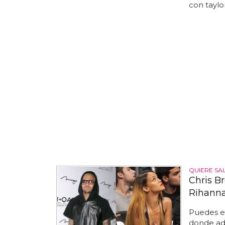
con taylor
QUIERE SA
Chris B
Rihann
Puedes es
donde ad