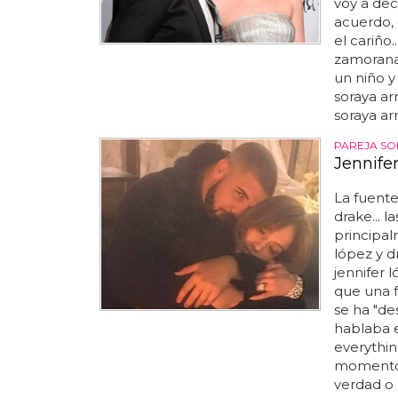
voy a dec
acuerdo,
el cariño.
zamorana
un niño y 
soraya ar
soraya arn
PAREJA S
Jennife
La fuente
drake... 
principal
lópez y d
jennifer 
que una f
se ha "desv
hablaba e
everythin
momento 
verdad o 