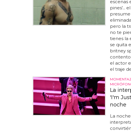
escenas e
pines'...
presume 
eliminadas
pero la t
no te pie
tienes la
se quita
britney 
contento 
el actor 
el traje d
MOMENTAZO
MICRÓFON
La inte
'I'm Ju
noche
La noche 
interpre
convirti