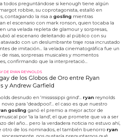
 a todos preguntándose si kenough tiene algún
. margot robbie, su coprotagonista, estalló en
s, contagiando la risa a
gosling
mientras
n el escenario con mark ronson, quien tocaba la
.. en una velada repleta de glamour y sorpresas,
ubió al escenario deleitando al público con su
 ataviado con un deslumbrante traje rosa incrustado
tes de imitación... la velada cinematográfica fue un
o de risas, sorpresas musicales y momentos
les, confirmando que la interpretació...
AY DE RYAN REYNOLDS
 gay de los Globos de Oro entre Ryan
s y Andrew Garfield
olds desnudo en 'mississippi grind'...
ryan
reynolds
 novio para 'deadpool'... el caso es que nuestro
yan gosling
ganó el premio a mejor actor de
usical por 'la la land', el que promete que va a ser
o del año... pero la verdadera noticia no estuvo ahí,
e otro de los nominados, el también buenorro
ryan
.. sinceramente, nos gustaría preguntarnos qué