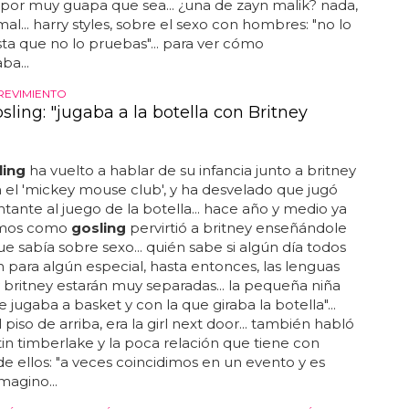
l por muy guapa que sea... ¿una de zayn malik? nada,
al... harry styles, sobre el sexo con hombres: "no lo
ta que no lo pruebas"... para ver cómo
ba...
REVIMIENTO
ling: "jugaba a la botella con Britney
ling
ha vuelto a hablar de su infancia junto a britney
 el 'mickey mouse club', y ha desvelado que jugó
ntante al juego de la botella... hace año y medio ya
amos como
gosling
pervirtió a britney enseñándole
ue sabía sobre sexo... quién sabe si algún día todos
 para algún especial, hasta entonces, las lenguas
 britney estarán muy separadas... la pequeña niña
e jugaba a basket y con la que giraba la botella"...
l piso de arriba, era la girl next door... también habló
tin timberlake y la poca relación que tiene con
e ellos: "a veces coincidimos en un evento y es
magino...