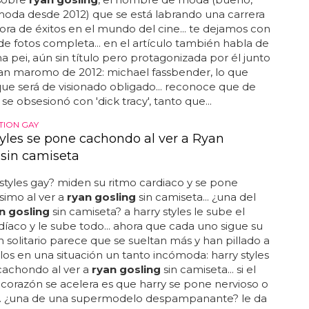
moda desde 2012) que se está labrando una carrera
a de éxitos en el mundo del cine... te dejamos con
 de fotos completa... en el artículo también habla de
a pei, aún sin título pero protagonizada por él junto
ran maromo de 2012: michael fassbender, lo que
 que será de visionado obligado... reconoce que de
e obsesionó con 'dick tracy', tanto que...
TION GAY
tyles se pone cachondo al ver a Ryan
 sin camiseta
 styles gay? miden su ritmo cardiaco y se pone
simo al ver a
ryan gosling
sin camiseta... ¿una del
n gosling
sin camiseta? a harry styles le sube el
díaco y le sube todo... ahora que cada uno sigue su
n solitario parece que se sueltan más y han pillado a
los en una situación un tanto incómoda: harry styles
cachondo al ver a
ryan gosling
sin camiseta... si el
 corazón se acelera es que harry se pone nervioso o
... ¿una de una supermodelo despampanante? le da