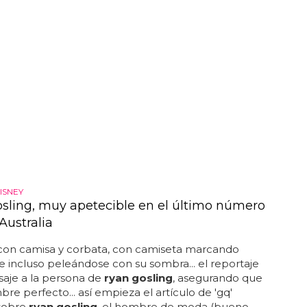
ISNEY
sling, muy apetecible en el último número
Australia
on camisa y corbata, con camiseta marcando
 incluso peleándose con su sombra... el reportaje
aje a la persona de
ryan gosling
, asegurando que
bre perfecto... así empieza el artículo de 'gq'
 sobre
ryan gosling
, el hombre de moda (bueno,