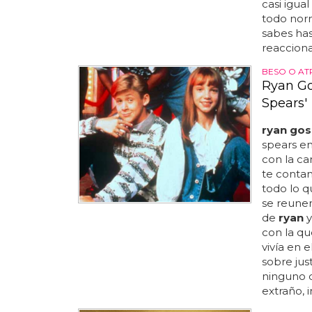
casi igua
todo norm
sabes has
reacciona
BESO O AT
Ryan Gos
Spears'
ryan gos
spears en
con la ca
te cont
todo lo q
se reunen
de
ryan
y
con la qu
vivía en e
sobre jus
ninguno d
extraño, i