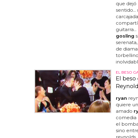
que dejó
sentido..
carcajada
compartía
guitarra.
gosling
s
serenata,
de diaman
torbellin
inolvidab
EL BESO G
El beso
Reynold
ryan
reyn
quiere un
amado
r
comedia m
el bombaz
sino entr
reynolds.