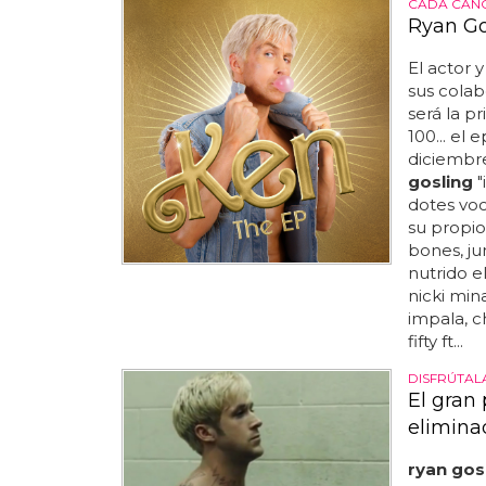
CADA CANC
Ryan Go
El actor 
sus colab
será la p
100... el 
diciembre
gosling
"
dotes voc
su propio
bones, ju
nutrido e
nicki mina
impala, ch
fifty ft...
DISFRÚTAL
El gran
elimina
ryan gos