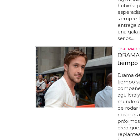
hubiera p
esperadí
siempre l
entrega d
una gala 
serios...
HISTERIA C
DRAMA: 
tiempo
Drama de
tiempo s
compañero
aguilera 
mundo de
de rodar 
nos parta
próximos 
creo que
replante