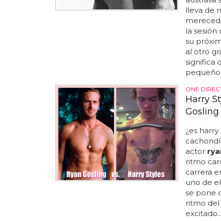
lleva de 
merecedor
la sesión
su próxim
al otro g
significa
pequeño s
ONE DIREC
Harry S
Gosling
¿es harry
cachondí
actor
rya
ritmo car
carrera e
uno de el
se pone 
ritmo del
excitado