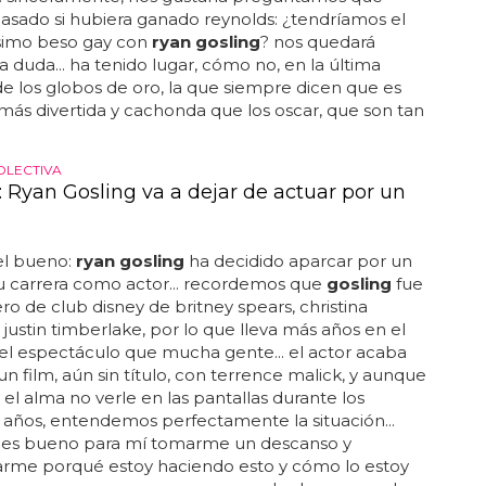
asado si hubiera ganado reynolds: ¿tendríamos el
simo beso gay con
ryan gosling
? nos quedará
a duda... ha tenido lugar, cómo no, en la última
e los globos de oro, la que siempre dicen que es
más divertida y cachonda que los oscar, que son tan
OLECTIVA
Ryan Gosling va a dejar de actuar por un
l bueno:
ryan gosling
ha decidido aparcar por un
u carrera como actor... recordemos que
gosling
fue
 de club disney de britney spears, christina
y justin timberlake, por lo que lleva más años en el
l espectáculo que mucha gente... el actor acaba
un film, aún sin título, con terrence malick, y aunque
 el alma no verle en las pantallas durante los
años, entendemos perfectamente la situación...
 es bueno para mí tomarme un descanso y
arme porqué estoy haciendo esto y cómo lo estoy