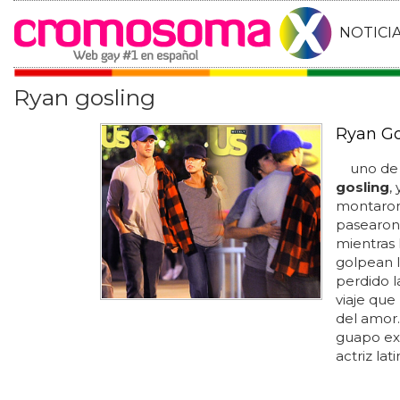
NOTICI
Ryan gosling
Ryan Go
uno de l
gosling
,
montaron 
pasearon
mientras
golpean 
perdido l
viaje que 
del amor.
guapo ex
actriz lati