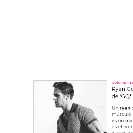
PRÍNCIPE D
Ryan Go
de 'GQ' 
Un
ryan
c
músculo e
es un mas
es el hom
australia