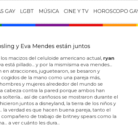
AS GAY
LGBT
MÚSICA
CINE Y TV
HOROSCOPO GA
sling y Eva Mendes están juntos
os macizos del celuloide americano actual,
ryan
 ya está pillado... y por la mismísima eva mendes...
en atracciones, juguetearon, se besaron y
 cogidos de la mano como una pareja más,
 hombres y mujeres alrededor del mundo se
la cabeza contra la pared porque ambos han
a soltería... así de cariñosos se mostraron durante el
hicieron juntos a disneyland, la tierra de los niños y
.. la verdad es que hacen buena pareja, tanto el
 compañero de trabajo de britney spears como la
na... a ver cuánto les dura...