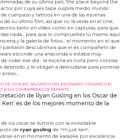
liminadas de su última peli, 'the place beyond the
 el actor por cuya sex tape suspira medio mundo
de cuerpazo y tattoos en una de las escenas
 de su último film, así que no la verás en el cine,
raemos tanto en vídeo como en capturas, para que
rdas nada... para que lo compruebes tú mismo aquí
 escena y la galería de fotos... el momento en el que
 el pantalon descubrimos que el ex compañero de
spears esconde una anaconda o estaba muy
de rodar ese día... la escena es corta pero concisa:
es detenido, y le obligan a desnudarse para ponerse
e preso...
 DE GOSLING SALTANDO DEL ESCENARIO Y PASANDO EL
O A SUS COMPAÑERAS DE REPARTO
rpretación de Ryan Gosling en los Oscar de
st Ken' es de los mejores momento de la
de los oscar se iluminó con la inolvidable
tación de
ryan gosling
de 'i'm just ken',
éndose en el momento de karaoke por excelencia