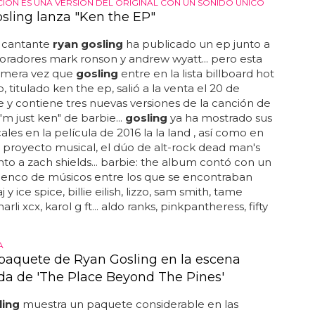
IÓN ES UNA VERSIÓN DEL ORIGINAL CON UN SONIDO ÚNICO
sling lanza "Ken the EP"
y cantante
ryan gosling
ha publicado un ep junto a
oradores mark ronson y andrew wyatt... pero esta
rimera vez que
gosling
entre en la lista billboard hot
ep, titulado ken the ep, salió a la venta el 20 de
 y contiene tres nuevas versiones de la canción de
i'm just ken" de barbie...
gosling
ya ha mostrado sus
ales en la película de 2016 la la land , así como en
 proyecto musical, el dúo de alt-rock dead man's
nto a zach shields... barbie: the album contó con un
lenco de músicos entre los que se encontraban
j y ice spice, billie eilish, lizzo, sam smith, tame
arli xcx, karol g ft... aldo ranks, pinkpantheress, fifty
A
 paquete de Ryan Gosling en la escena
da de 'The Place Beyond The Pines'
ling
muestra un paquete considerable en las