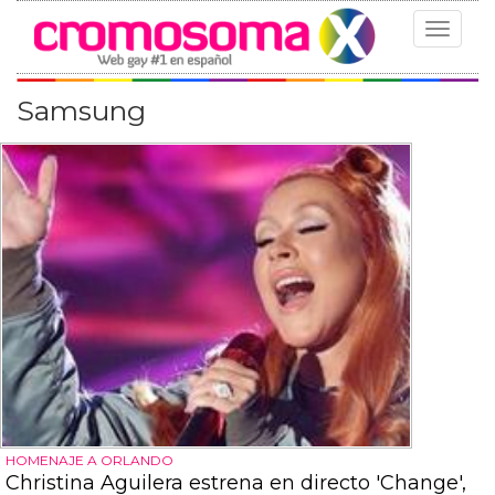
Toggle
navigat
Samsung
HOMENAJE A ORLANDO
Christina Aguilera estrena en directo 'Change',