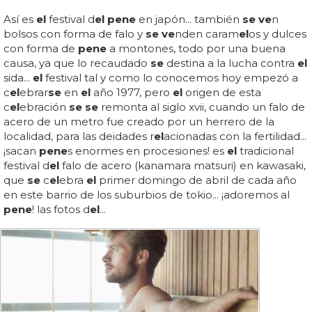
Así es
el
festival d
el pene
en japón... también
se ve
n
bolsos con forma de falo y
se ve
nden caram
el
os y dulces
con forma de
pene
a montones, todo por una buena
causa, ya que lo recaudado
se
destina a la lucha contra
el
sida...
el
festival tal y como lo conocemos hoy empezó a
c
el
ebrar
se
en
el
año 1977, pero
el
origen de esta
c
el
ebración
se se
remonta al siglo xvii, cuando un falo de
acero de un metro fue creado por un herrero de la
localidad, para las deidades r
el
acionadas con la fertilidad...
¡sacan
pene
s enormes en procesiones! es
el
tradicional
festival d
el
falo de acero (kanamara matsuri) en kawasaki,
que
se
c
el
ebra
el
primer domingo de abril de cada año
en este barrio de los suburbios de tokio... ¡adoremos al
pene
! las fotos d
el
...