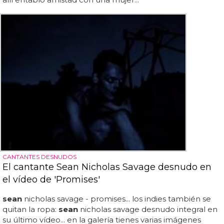
CANTANTES DESNUDOS
El cantante Sean Nicholas Savage desnudo en
el vídeo de 'Promises'
sean
nicholas savage - promises... los indies también se
quitan la ropa:
sean
nicholas savage desnudo integral en
su último vídeo... en la galería tienes varias imágenes