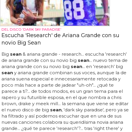
DEL DISCO 'DARK SKY PARADISE'
Escucha 'Research' de Ariana Grande con su
novio Big Sean
Big
sean
& ariana grande - research... escucha 'research'
de ariana grande con su novio big
sean
... nuevo tema de
ariana grande con su novio big
sean
... en 'research' big
sean
y ariana grande combinan sus voces, aunque la de
ariana suena especial e innecesariamente retocada y
poco más hace a parte de jadear "uh-oh"... ¿qué te
parece a ti?... de todos modos, es un gran tema para el
rapero y su futurible esposa, en el que nombra a chris
brown, drake y meek mill... la semana que viene se editar
el nuevo disco de big
sean
, 'dark sky paradise', pero ya se
ha filtrado y así podemos escuchar que en una de sus
nuevas canciones colabora su queridísima novia ariana
grande... ¿qué te parece 'research'?... tras 'right there' y