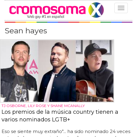
Toggle
navigat
Sean hayes
TJ OSBORNE, LILY ROSE Y SHANE MCANALLY
Los premios de la música country tienen a
varios nominados LGTB+
Eso se siente muy extraño"... ha sido nominado 24 veces