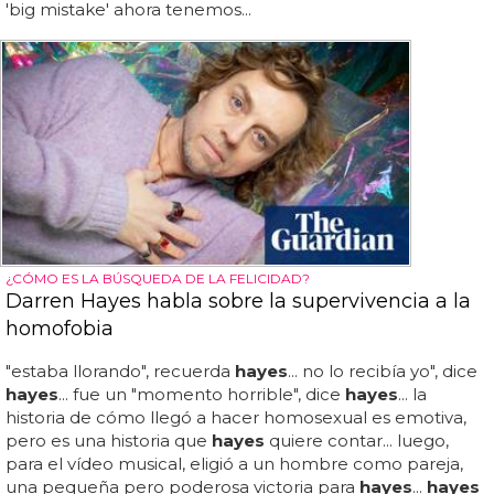
'big mistake' ahora tenemos...
¿CÓMO ES LA BÚSQUEDA DE LA FELICIDAD?
Darren Hayes habla sobre la supervivencia a la
homofobia
"estaba llorando", recuerda
hayes
... no lo recibía yo", dice
hayes
... fue un "momento horrible", dice
hayes
... la
historia de cómo llegó a hacer homosexual es emotiva,
pero es una historia que
hayes
quiere contar... luego,
para el vídeo musical, eligió a un hombre como pareja,
una pequeña pero poderosa victoria para
hayes
...
hayes