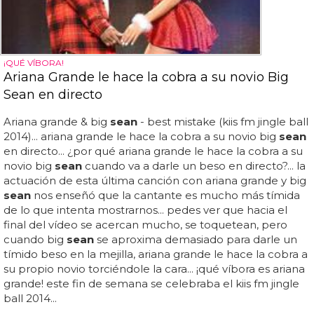
¡QUÉ VÍBORA!
Ariana Grande le hace la cobra a su novio Big
Sean en directo
Ariana grande & big
sean
- best mistake (kiis fm jingle ball
2014)... ariana grande le hace la cobra a su novio big
sean
en directo... ¿por qué ariana grande le hace la cobra a su
novio big
sean
cuando va a darle un beso en directo?... la
actuación de esta última canción con ariana grande y big
sean
nos enseñó que la cantante es mucho más tímida
de lo que intenta mostrarnos... pedes ver que hacia el
final del vídeo se acercan mucho, se toquetean, pero
cuando big
sean
se aproxima demasiado para darle un
tímido beso en la mejilla, ariana grande le hace la cobra a
su propio novio torciéndole la cara... ¡qué víbora es ariana
grande! este fin de semana se celebraba el kiis fm jingle
ball 2014...