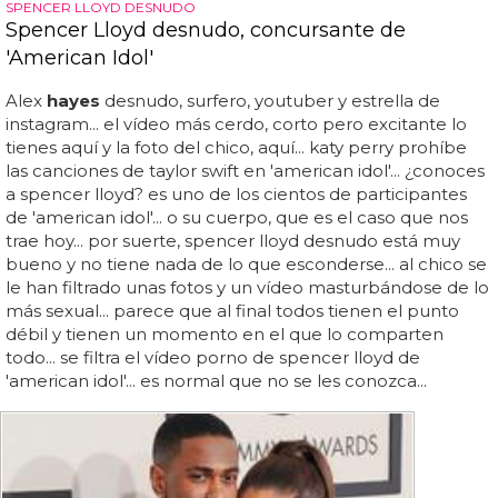
SPENCER LLOYD DESNUDO
Spencer Lloyd desnudo, concursante de
'American Idol'
Alex
hayes
desnudo, surfero, youtuber y estrella de
instagram... el vídeo más cerdo, corto pero excitante lo
tienes aquí y la foto del chico, aquí... katy perry prohíbe
las canciones de taylor swift en 'american idol'... ¿conoces
a spencer lloyd? es uno de los cientos de participantes
de 'american idol'... o su cuerpo, que es el caso que nos
trae hoy... por suerte, spencer lloyd desnudo está muy
bueno y no tiene nada de lo que esconderse... al chico se
le han filtrado unas fotos y un vídeo masturbándose de lo
más sexual... parece que al final todos tienen el punto
débil y tienen un momento en el que lo comparten
todo... se filtra el vídeo porno de spencer lloyd de
'american idol'... es normal que no se les conozca...