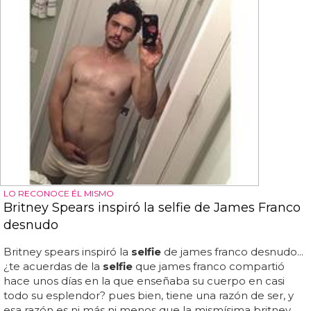
LO RECONOCE ÉL MISMO
Britney Spears inspiró la selfie de James Franco
desnudo
Britney spears inspiró la
selfie
de james franco desnudo...
¿te acuerdas de la
selfie
que james franco compartió
hace unos días en la que enseñaba su cuerpo en casi
todo su esplendor? pues bien, tiene una razón de ser, y
esa razón es ni más ni menos que la mismísima britney