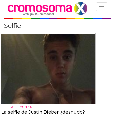
Toggle
navigat
Selfie
BIEBER-ES-CONDA
La selfie de Justin Bieber ¿desnudo?