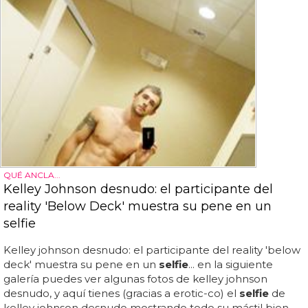
QUÉ ANCLA...
Kelley Johnson desnudo: el participante del
reality 'Below Deck' muestra su pene en un
selfie
Kelley johnson desnudo: el participante del reality 'below
deck' muestra su pene en un
selfie
... en la siguiente
galería puedes ver algunas fotos de kelley johnson
desnudo, y aquí tienes (gracias a erotic-co) el
selfie
de
kelley johnson desnudo mostrando todo su mástil bien