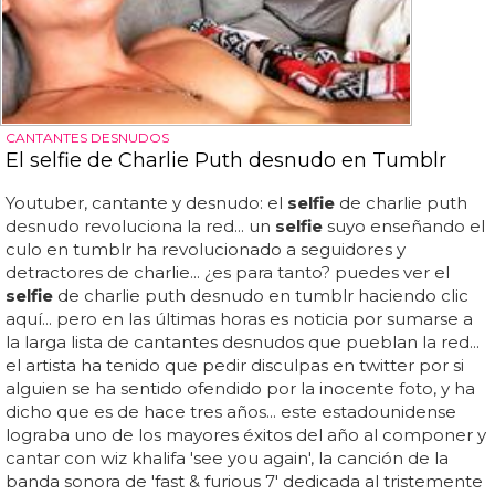
CANTANTES DESNUDOS
El selfie de Charlie Puth desnudo en Tumblr
Youtuber, cantante y desnudo: el
selfie
de charlie puth
desnudo revoluciona la red... un
selfie
suyo enseñando el
culo en tumblr ha revolucionado a seguidores y
detractores de charlie... ¿es para tanto? puedes ver el
selfie
de charlie puth desnudo en tumblr haciendo clic
aquí... pero en las últimas horas es noticia por sumarse a
la larga lista de cantantes desnudos que pueblan la red...
el artista ha tenido que pedir disculpas en twitter por si
alguien se ha sentido ofendido por la inocente foto, y ha
dicho que es de hace tres años... este estadounidense
lograba uno de los mayores éxitos del año al componer y
cantar con wiz khalifa 'see you again', la canción de la
banda sonora de 'fast & furious 7' dedicada al tristemente