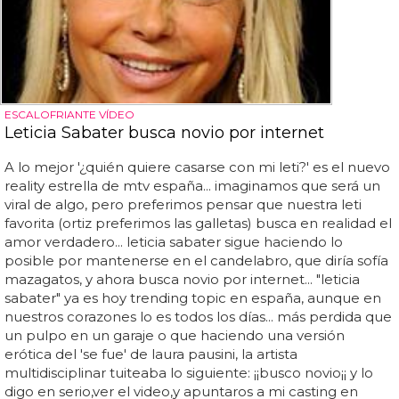
ESCALOFRIANTE VÍDEO
Leticia Sabater busca novio por internet
A lo mejor '¿quién quiere casarse con mi leti?' es el nuevo
reality estrella de mtv españa... imaginamos que será un
viral de algo, pero preferimos pensar que nuestra leti
favorita (ortiz preferimos las galletas) busca en realidad el
amor verdadero... leticia sabater sigue haciendo lo
posible por mantenerse en el candelabro, que diría sofía
mazagatos, y ahora busca novio por internet... "leticia
sabater" ya es hoy trending topic en españa, aunque en
nuestros corazones lo es todos los días... más perdida que
un pulpo en un garaje o que haciendo una versión
erótica del 'se fue' de laura pausini, la artista
multidisciplinar tuiteaba lo siguiente: ¡¡busco novio¡¡ y lo
digo en serio,ver el video,y apuntaros a mi casting en