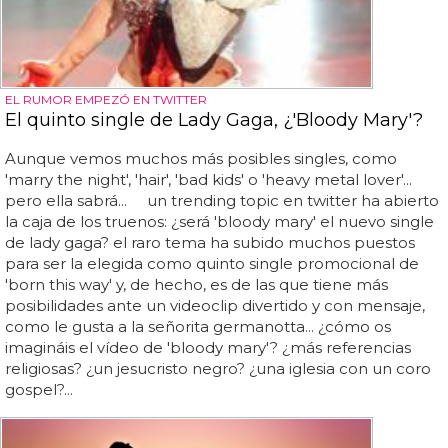
EL RUMOR EMPEZÓ EN TWITTER
El quinto single de Lady Gaga, ¿'Bloody Mary'?
Aunque vemos muchos más posibles singles, como
'marry the night', 'hair', 'bad kids' o 'heavy metal lover'...
pero ella sabrá... un trending topic en twitter ha abierto
la caja de los truenos: ¿será 'bloody mary' el nuevo single
de lady gaga? el raro tema ha subido muchos puestos
para ser la elegida como quinto single promocional de
'born this way' y, de hecho, es de las que tiene más
posibilidades ante un videoclip divertido y con mensaje,
como le gusta a la señorita germanotta... ¿cómo os
imagináis el vídeo de 'bloody mary'? ¿más referencias
religiosas? ¿un jesucristo negro? ¿una iglesia con un coro
gospel?...