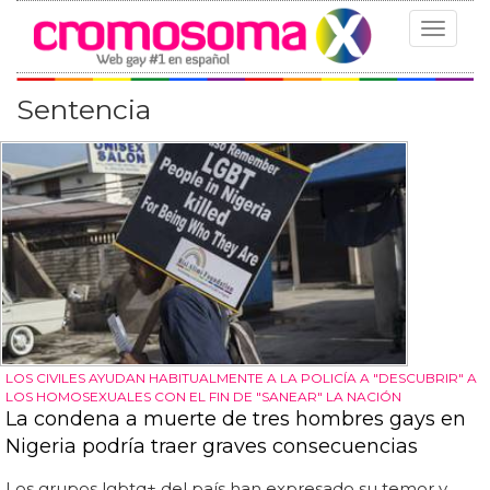
Toggle
navigat
Sentencia
LOS CIVILES AYUDAN HABITUALMENTE A LA POLICÍA A "DESCUBRIR" A
LOS HOMOSEXUALES CON EL FIN DE "SANEAR" LA NACIÓN
La condena a muerte de tres hombres gays en
Nigeria podría traer graves consecuencias
Los grupos lgbtq+ del país han expresado su temor y