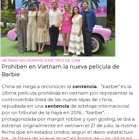
VIETNAM NO PERMITE ESTE TIPO DE CINE
Prohiben en Vietnam la nueva película de
Barbie
China se niega a reconocer la
sentencia
... "barbie" es la
última película prohibida en vietnam por representar la
controvertida línea de las nueve rayas de china,
repudiada en una
sentencia
de arbitraje internacional
por un tribunal de la haya en 2016... "barbie",
protagonizada por margot robbie y ryan gosling, se iba a
estrenar originalmente en vietnam el 21 de julio, la misma
fecha que en estados unidos, según el diario estatal tuoi
tre... la "línea de nueve rayas" en forma de u se utiliza en