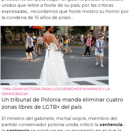
unidos que retire a foote de su país, por las críticas
expresadas... recordamos que foote mostro su horror por
la condena de 15 años de prisió...
"UNA GRAN VICTORIA PARA LOS DERECHOS HUMANOS Y LA
DEMOCRACIA"
Un tribunal de Polonia manda eliminar cuatro
zonas libres de LGTB+ del país
El ministro del gabinete, michal wojcik, miembro del
partido conservador polonia unida, criticó la
sentencia
...
la
sentencia
se produce en un momento en el que la