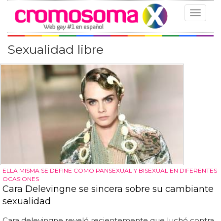
Toggle
navigat
Sexualidad libre
ELLA MISMA SE DEFINE COMO PANSEXUAL Y BISEXUAL EN DIFERENTES
OCASIONES
Cara Delevingne se sincera sobre su cambiante
sexualidad
Cara delevingne reveló recientemente que luchó contra