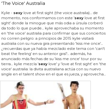
'The Voice' Australia
Kylie -
sexy
love at first sight (the voice australia)... de
momento, nos conformamos con este '
sexy
love at first
sight' donde la minogue que más odia a úrsula corberó
da todo lo que puede... kylie aprovechaba su momento
en 'the voice' australia para confirmar que sus conciertos
no corren peligro: a principios de 2015 kylie visitará
australia con su nueva gira presentando 'kiss me once'...
¿recuerdas que ya había mezclado este tema con 'can't
beat the feeling' en su anterior gira?... además, ha
anunciado más fechas de su 'kiss me once' tour por su
tierra... kylie mezcla '
sexy
love' y 'love at first sight' en 'the
voice' australia: la divita australiana actúa con su nuevo
single en el talent show en el que es jueza, y aprovecha...