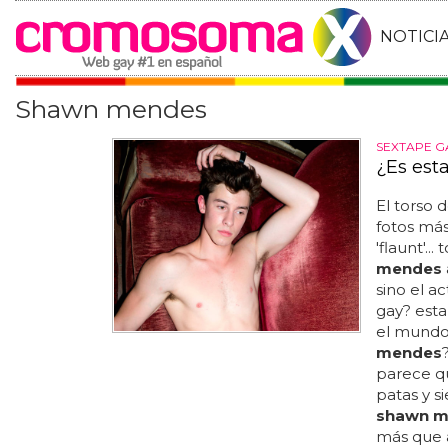
NOTICI
Shawn mendes
SEXTAPE G
¿Es est
El torso
fotos más
'flaunt'.
mendes
sino el a
gay? esta
el mundo,
mendes
parece q
patas y s
shawn m
más que 