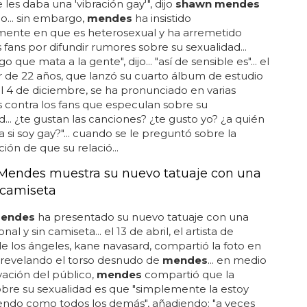
 les daba una 'vibración gay'", dijo
shawn mendes
eo... sin embargo,
mendes
ha insistido
mente en que es heterosexual y ha arremetido
s fans por difundir rumores sobre su sexualidad...
go que mata a la gente", dijo... "así de sensible es"... el
 de 22 años, que lanzó su cuarto álbum de estudio
 4 de diciembre, se ha pronunciado en varias
 contra los fans que especulan sobre su
d... ¿te gustan las canciones? ¿te gusto yo? ¿a quién
a si soy gay?"... cuando se le preguntó sobre la
ión de que su relació...
endes muestra su nuevo tatuaje con una
n camiseta
endes
ha presentado su nuevo tatuaje con una
nal y sin camiseta... el 13 de abril, el artista de
de los ángeles, kane navasard, compartió la foto en
 revelando el torso desnudo de
mendes
... en medio
ación del público,
mendes
compartió que la
bre su sexualidad es que "simplemente la estoy
endo como todos los demás", añadiendo: "a veces