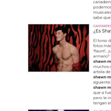
canadiens
podemos 
musicales
sabe que l
CANTANTES
¿Es Sh
El torso
fotos más
'flaunt'...
armario? 
shawn m
muchos de
artista de
shawn m
siguiente
shawn m
que si fu
pero le i
tengan el 