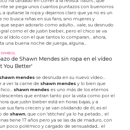
oco ha tardado en correr a la revista 'flaunt', que
nte se pega unos cuantos puntazos con buenorros
 a quitarse la ropa y dejarnos claro que ya no es un
e no busca niñas en sus fans, sino mujeres y
ue sepan adorarlo como adulto... vale, su desnudo
egral como el de justin bieber, pero el chico se va
 al ídolo con el que tantos lo comparan... ahora,
alta una buena noche de juerga, alguna...
 SYMBOL
pazo de Shawn Mendes sin ropa en el vídeo
t You Better'
shawn mendes
se desnuda en su nuevo vídeo...
 a ver la carne de
shawn mendes
y lo bien que
hico...
shawn mendes
es uno más de los eternos
olescentes que entran tanto por la vista como por el
ahora que justin bieber está en horas bajas, y a
e sus fans crecen y se van olvidando de él, es el
o de
shawn
, que con 'stitches' ya lo ha petado... el
nas tiene 17 años pero ya se las da de maduro, con
un poco polémico y cargado de sensualidad... el