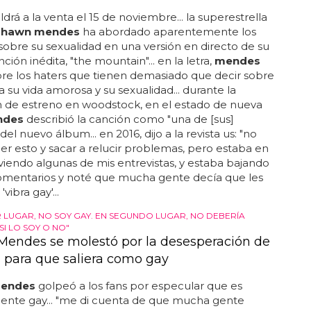
ldrá a la venta el 15 de noviembre... la superestrella
shawn mendes
ha abordado aparentemente los
obre su sexualidad en una versión en directo de su
ión inédita, "the mountain"... en la letra,
mendes
re los haters que tienen demasiado que decir sobre
da su vida amorosa y su sexualidad... durante la
n de estreno en woodstock, en el estado de nueva
ndes
describió la canción como "una de [sus]
 del nuevo álbum... en 2016, dijo a la revista us: "no
er esto y sacar a relucir problemas, pero estaba en
iendo algunas de mis entrevistas, y estaba bajando
comentarios y noté que mucha gente decía que les
vibra gay'...
R LUGAR, NO SOY GAY. EN SEGUNDO LUGAR, NO DEBERÍA
I LO SOY O NO"
endes se molestó por la desesperación de
s para que saliera como gay
endes
golpeó a los fans por especular que es
ente gay... "me di cuenta de que mucha gente