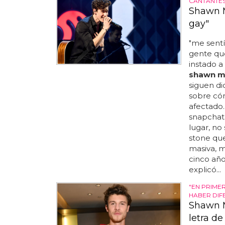
CANTANTES
Shawn M
gay"
"me sentí
gente que
instado a
shawn m
siguen di
sobre có
afectado.
snapchat 
lugar, no 
stone que
masiva, m
cinco años
explicó...
"EN PRIMER
HABER DIFE
Shawn M
letra d