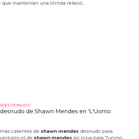
 que mantenían una tórrida relació...
NDES DESNUDO
o desnudo de Shawn Mendes en 'L'Uomo
 más calientes de
shawn mendes
desnudo para
. cuerpazo el de
shawn mendes
sin ropa para 'l'uomo