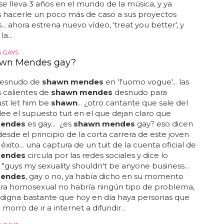
e lleva 3 años en el mundo de la música, y ya
hacerle un poco más de caso a sus proyectos
... ahora estrena nuevo vídeo, 'treat you better', y
a...
 GAYS
awn Mendes gay?
 desnudo de
shawn mendes
en 'l'uomo vogue'... las
 calientes de
shawn mendes
desnudo para
 just let him be
shawn
... ¿otro cantante que sale del
lee el supuesto tuit en el que dejan claro que
endes
es gay... ¿es
shawn mendes
gay? eso dicen
sde el principio de la corta carrera de este joven
 éxito... una captura de un tuit de la cuenta oficial de
endes
circula por las redes sociales y dice lo
: "guys my sexuality shouldn't be anyone business...
endes
, gay o no, ya había dicho en su momento
era homosexual no habría ningún tipo de problema,
ndigna bastante que hoy en día haya personas que
morro de ir a internet a difundir...