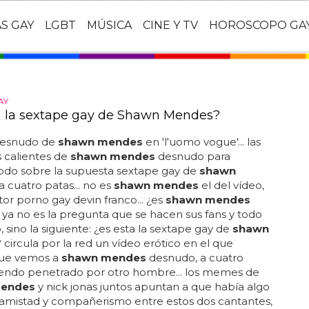
AS GAY
LGBT
MÚSICA
CINE Y TV
HOROSCOPO GA
AY
a la sextape gay de Shawn Mendes?
 desnudo de
shawn mendes
en 'l'uomo vogue'... las
 calientes de
shawn mendes
desnudo para
.. todo sobre la supuesta sextape gay de
shawn
a cuatro patas... no es
shawn mendes
el del vídeo,
ctor porno gay devin franco... ¿es
shawn mendes
 ya no es la pregunta que se hacen sus fans y todo
 sino la siguiente: ¿es esta la sextape gay de
shawn
? circula por la red un vídeo erótico en el que
ue vemos a
shawn mendes
desnudo, a cuatro
iendo penetrado por otro hombre... los memes de
endes
y nick jonas juntos apuntan a que había algo
amistad y compañerismo entre estos dos cantantes,