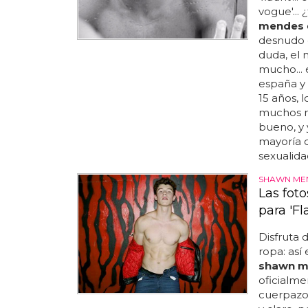
vogue'...
mendes
desnudo e
duda, el 
mucho...
españa y
15 años, 
muchos me
bueno, y 
mayoría d
sexualida
SHAWN ME
Las fot
para 'Fl
Disfruta 
ropa: así
shawn m
oficialme
cuerpazo