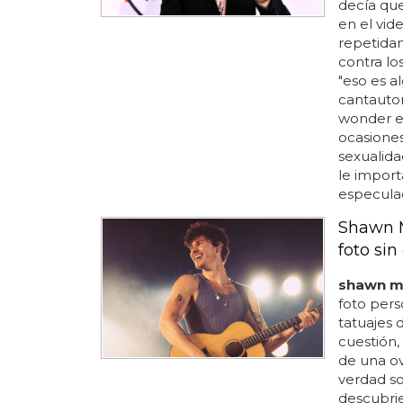
decía que
en el vid
repetida
contra lo
"eso es al
cantautor
wonder el
ocasiones
sexualida
le import
especulac
Shawn M
foto si
shawn m
foto perso
tatuajes 
cuestión,
de una ov
verdad so
descubri