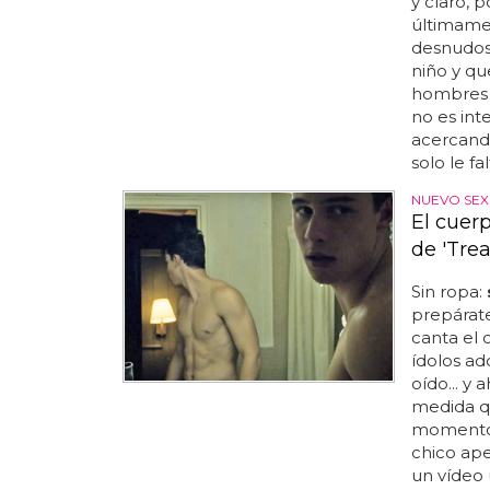
y claro, p
últimame
desnudos,
niño y qu
hombres q
no es int
acercando
solo le f
NUEVO SEX
El cuer
de 'Trea
Sin ropa:
prepárate
canta el c
ídolos ad
oído... y 
medida qu
moment
chico ape
un vídeo 