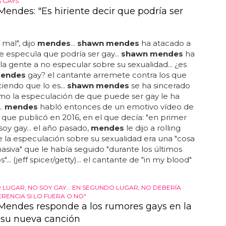
 GAYS
endes: "Es hiriente decir que podría ser
 mal", dijo
mendes
...
shawn mendes
ha atacado a
 especula que podría ser gay...
shawn mendes
ha
 la gente a no especular sobre su sexualidad... ¿es
endes
gay? el cantante arremete contra los que
ciendo que lo es...
shawn mendes
se ha sincerado
mo la especulación de que puede ser gay le ha
..
mendes
habló entonces de un emotivo vídeo de
que publicó en 2016, en el que decía: "en primer
soy gay... el año pasado,
mendes
le dijo a rolling
 la especulación sobre su sexualidad era una "cosa
asiva" que le había seguido "durante los últimos
"... (jeff spicer/getty)... el cantante de "in my blood"
 LUGAR, NO SOY GAY... EN SEGUNDO LUGAR, NO DEBERÍA
RENCIA SI LO FUERA O NO"
endes responde a los rumores gays en la
e su nueva canción