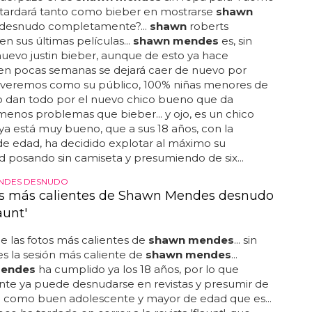
 ¿tardará tanto como bieber en mostrarse
shawn
desnudo completamente?...
shawn
roberts
n sus últimas películas...
shawn mendes
es, sin
nuevo justin bieber, aunque de esto ya hace
 en pocas semanas se dejará caer de nuevo por
 veremos como su público, 100% niñas menores de
lo dan todo por el nuevo chico bueno que da
nos problemas que bieber... y ojo, es un chico
ya está muy bueno, que a sus 18 años, con la
e edad, ha decidido explotar al máximo su
d posando sin camiseta y presumiendo de six...
NDES DESNUDO
os más calientes de Shawn Mendes desnudo
aunt'
de las fotos más calientes de
shawn mendes
... sin
 es la sesión más caliente de
shawn mendes
...
endes
ha cumplido ya los 18 años, por lo que
nte ya puede desnudarse en revistas y presumir de
 como buen adolescente y mayor de edad que es...