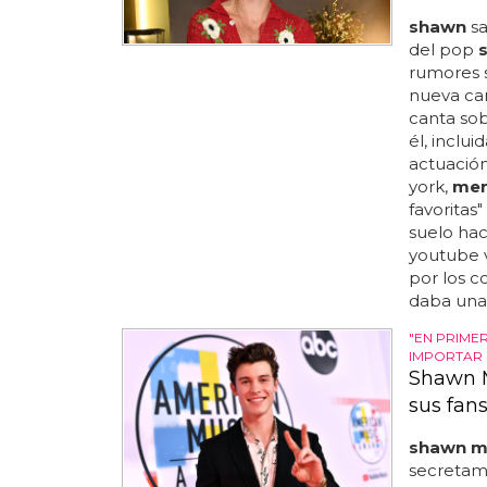
shawn
sa
del pop
rumores s
nueva canc
canta sob
él, inclui
actuació
york,
me
favoritas"
suelo hac
youtube v
por los 
daba una '
"EN PRIME
IMPORTAR S
Shawn M
sus fan
shawn m
secretam