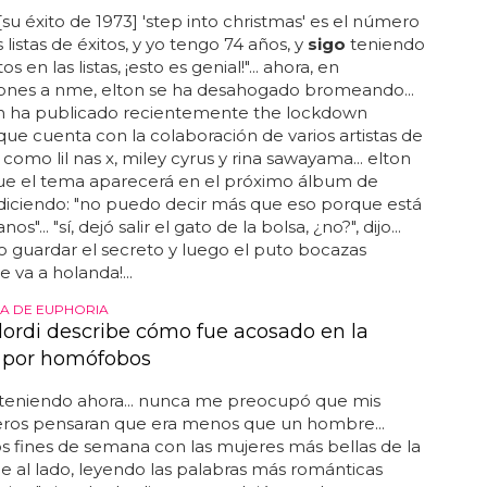
 [su éxito de 1973] 'step into christmas' es el número
s listas de éxitos, y yo tengo 74 años, y
sigo
teniendo
os en las listas, ¡esto es genial!"... ahora, en
iones a nme, elton se ha desahogado bromeando...
hn ha publicado recientemente the lockdown
 que cuenta con la colaboración de varios artistas de
, como lil nas x, miley cyrus y rina sawayama... elton
que el tema aparecerá en el próximo álbum de
diciendo: "no puedo decir más que eso porque está
s"... "sí, dejó salir el gato de la bolsa, ¿no?", dijo...
do guardar el secreto y luego el puto bocazas
 va a holanda!...
LA DE EUPHORIA
lordi describe cómo fue acosado en la
 por homófobos
teniendo ahora... nunca me preocupó que mis
os pensaran que era menos que un hombre...
s fines de semana con las mujeres más bellas de la
e al lado, leyendo las palabras más románticas