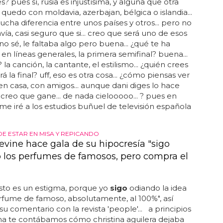
? pues sí, rusia es injustísima, y alguna que otra
 quedo con moldavia, azerbajan, bélgica o islandia...
ucha diferencia entre unos países y otros... pero no
avía, casi seguro que si... creo que será uno de esos
 no sé, le faltaba algo pero buena... ¿qué te ha
 en líneas generales, la primera semifinal? buena...
la canción, la cantante, el estilismo... ¿quién crees
 la final? uff, eso es otra cosa... ¿cómo piensas ver
 ¿en casa, con amigos... aunque dani diges lo hace
 creo que gane... de nada cielooooo... ? pues en
 me iré a los estudios buñuel de televisión española
DE ESTAR EN MISA Y REPICANDO
vine hace gala de su hipocresía "sigo
 los perfumes de famosos, pero compra el
sto es un estigma, porque yo
sigo
odiando la idea
fume de famoso, absolutamente, al 100%", así
u comentario con la revista 'people'... a principios
a te contábamos cómo christina aguilera dejaba