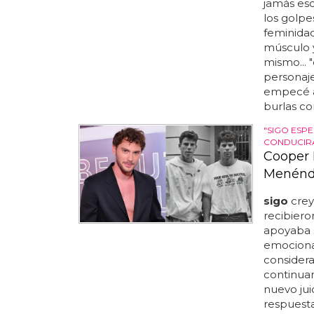
jamás esc
los golpe
feminidad
músculo y
mismo... 
personaje
empecé a 
burlas co
"SIGO ESP
CONDUCIRÁ
Cooper 
Menénde
sigo
crey
recibiero
apoyaba s
emociona
considera
continuam
nuevo jui
respuesta