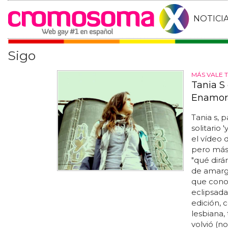
NOTICI
Sigo
MÁS VALE T
Tania S 
Enamor
Tania s, 
solitario 
el vídeo 
pero más 
"qué dirá
de amarga
que conoc
eclipsada
edición, 
lesbiana,
volvió (