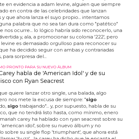
e en evidencia a adam levine, alguien que siempre
ado en contra de las celebridades que lanzan
y que ahora lanza el suyo propio... intentamos
guna palabra que no sea tan dura como "patético"
e nos ocurre... lo lógico habría sido reconocerlo, una
ivertida y, ala, a promocionar su colonia '222', pero
levine es demasiado orgulloso para reconocer su
í que ha decidido seguir con ambas y contrariadas
 para sorpresa del...
MO PRONTO PARA SU NUEVO ÁLBUM
Carey habla de 'American Idol' y de su
isco con Ryan Seacrest
ue quiere lanzar otro single, una balada, algo
pero nos mete la excusa de siempre: "
sigo
do,
sigo
trabajando"... y, por supuesto, habla de su
co, que no tendrá listo hasta, como mínimo, enero
. mariah carey ha hablado con ryan seacrest sobre su
 'american idol', sobre su nuevo álbum y no
 sobre su single flop 'triumphant', que ahora está
lamar 'buzz'... la carey ha dicho que le encanta el