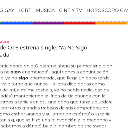
AS GAY
LGBT
MÚSICA
CINE Y TV
HOROSCOPO GA
ARDE...
de OT6 estrena single, 'Ya No Sigo
ada'
participante en ot6, estrena ahora su primer single en
'ya no
sigo
enamorada'... aquí tienes a continuación
de 'ya no
sigo
enamorada', que llega un poco tarde,
vale tarde que nunca... la letra dice perlas como
n de mí, a mí me resbala, yo no hablo nadie, eso es
das", manteniendo la línea de tía chunga con la
imos a tania s en ot... una pena que tania s quedara
 por otros grandes trabajos de sus compañeras de
como esther aranda y su 'amor en estéreo' o la tania
 tania g, que se hizo una reinvención a lo madonna y
no sabemos a dónde) bajo el nombre de the sweet