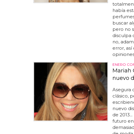
totalment
había est
perfumes 
buscar al
pero no s
disculpa d
no, adam 
error, as
opiniones,
ENERO CO
Mariah 
nuevo d
Asegura q
clásico, 
escribien
nuevo dis
de 2013..
futuro en
demasiado
de moda l