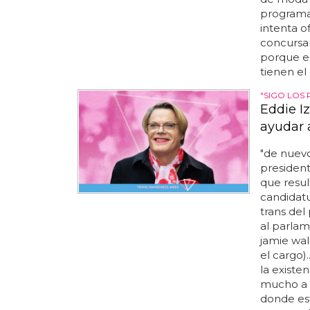
programa 
intenta of
concursan
porque e
tienen el
"SIGO LOS
Eddie I
ayudar 
"de nuevo
president
que resul
candidatu
trans del
al parlam
jamie wal
el cargo)
la existe
mucho a lo
donde est