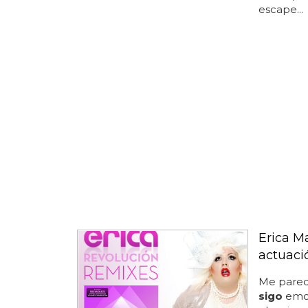
escape...
Erica M
actuaci
Me parec
sigo
emoc