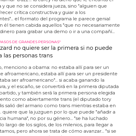
y que no se considera jueza, sino "alguien que
recer crítica constructiva y guiar a los
tes"... el formato del programa le parece genial
n él tienen cabida aquellos "que no necesariamente
 dinero para grabar una demo o ir a una compañí...
 PASOS DE GRANDES PERSONAS"
zzard no quiere ser la primera si no puede
a las personas trans
, menciono a obama: no estaba allí para ser un
e afroamericano, estaba allí para ser un presidente
taba ser afroamericano"... si acaba ganando la
ra, y el escaño, se convertirá en la primera diputada
 partido, y también será la primera persona elegida
ento como abiertamente trans (el diputado tory
lis salió del armario como trans mientras estaba en
... quiere que la juzguen por lo que puede "añadir a
ncia humana", no por su género... "se ha luchado
 largo de los siglos, de los milenios, para llegar a
amos, pero ahora se trata de cómo avanzar... "si se