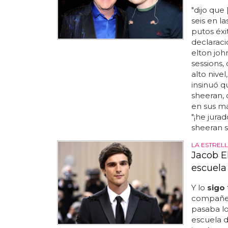
"dijo que
seis en la
putos éxit
declarac
elton jo
sessions,
alto nivel
insinuó 
sheeran, 
en sus mano
"¡he jura
sheeran se
LA ESTREL
Jacob E
escuela
Y lo
sigo
compañer
pasaba lo
escuela d