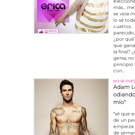
elecciones
más... me
se veía m
lo sé tod
cuatros...
parecido,
¿por qué? 
que ganará
la final?
genia, no
principio
con...
NO SE PUE
Adam Le
odiando
mío"
"sé que e
de un per
empieza s
de seman