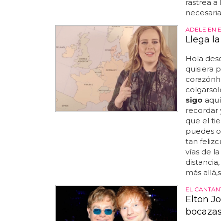
rastrea a
necesaria
ADELE EN 
Llega la
Hola desd
quisiera 
corazónh
colgarsol
sigo
aquí
recordar 
que el ti
puedes o
tan feliz
vías de l
distancia
más allá,s
EL CANTAN
Elton J
bocazas