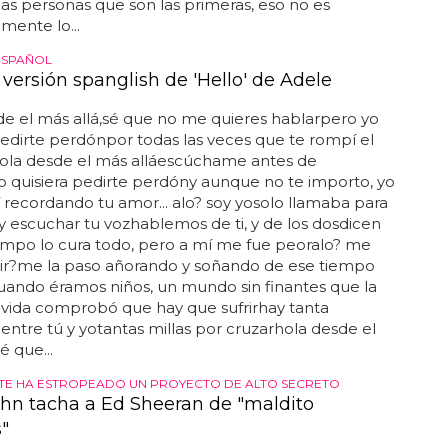
 las personas que son las primeras, eso no es
mente lo...
ESPAÑOL
 versión spanglish de 'Hello' de Adele
e el más allá,sé que no me quieres hablarpero yo
pedirte perdónpor todas las veces que te rompí el
ola desde el más alláescúchame antes de
o quisiera pedirte perdóny aunque no te importo, yo
 recordando tu amor... alo? soy yosolo llamaba para
y escuchar tu vozhablemos de ti, y de los dosdicen
empo lo cura todo, pero a mí me fue peoralo? me
ir?me la paso añorando y soñando de ese tiempo
cuando éramos niños, un mundo sin finantes que la
a vida comprobó que hay que sufrirhay tanta
, entre tú y yotantas millas por cruzarhola desde el
é que...
TE HA ESTROPEADO UN PROYECTO DE ALTO SECRETO
ohn tacha a Ed Sheeran de "maldito
"