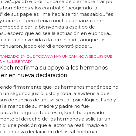
ritas"... jacob elordi nunca se dejó amedrentar por
s homófobos y los combatió "acogiendo la
" de sus papeles... me hacía sentir más sabio... "es
 corazón... pero tenía mucha confianza en mí
"empecé a dar la bienvenida a ese tipo de
s... espero que así sea la actuación en euphoria...
dar la bienvenida a la feminidad... aunque las
ntinuaron, jacob elordi encontró poder...
ERANZADO EN QUE TODAVÍA HAY UN CAMINO A SEGUIR QUE
 A SU LIBERTAD"
Koch reafirma su apoyo a los hermanos
z en nueva declaración
endo firmemente que los hermanos menéndez no
n un segundo juicio justo y toda la evidencia que
us denuncias de abuso sexual, psicológico, físico y
l a manos de su madre y padre no fue
da... a lo largo de todo esto, koch ha apoyado
ente el derecho de los hermanos a solicitar un
cio, una posición que el actor ha reafirmado en
 a la nueva declaración del fiscal hochman...