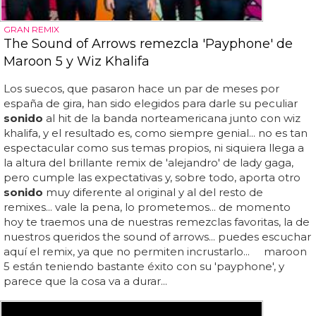
GRAN REMIX
The Sound of Arrows remezcla 'Payphone' de
Maroon 5 y Wiz Khalifa
Los suecos, que pasaron hace un par de meses por
españa de gira, han sido elegidos para darle su peculiar
sonido
al hit de la banda norteamericana junto con wiz
khalifa, y el resultado es, como siempre genial... no es tan
espectacular como sus temas propios, ni siquiera llega a
la altura del brillante remix de 'alejandro' de lady gaga,
pero cumple las expectativas y, sobre todo, aporta otro
sonido
muy diferente al original y al del resto de
remixes... vale la pena, lo prometemos... de momento
hoy te traemos una de nuestras remezclas favoritas, la de
nuestros queridos the sound of arrows... puedes escuchar
aquí el remix, ya que no permiten incrustarlo... maroon
5 están teniendo bastante éxito con su 'payphone', y
parece que la cosa va a durar...