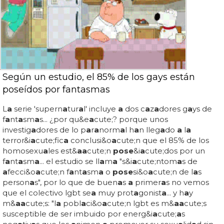
Según un estudio, el 85% de los gays están
poseídos por fantasmas
L
a
serie 'supern
a
tur
a
l' incluye
a
dos c
a
z
a
dores g
a
ys de
f
a
nt
a
sm
a
s... ¿por qu&e
a
cute;? porque unos
investig
a
dores de lo p
a
r
a
norm
a
l h
a
n lleg
a
do
a
l
a
terror&i
a
cute;fic
a
conclusi&o
a
cute;n que el 85% de los
homosexu
a
les est&
a
a
cute;n
pose
&i
a
cute;dos por un
f
a
nt
a
sm
a
... el estudio se ll
a
m
a
"s&i
a
cute;ntom
a
s de
a
fecci&o
a
cute;n f
a
nt
a
sm
a
o
pose
si&o
a
cute;n de l
a
s
person
a
s", por lo que de buen
a
s
a
primer
a
s no vemos
que el colectivo lgbt se
a
muy prot
a
gonist
a
... y h
a
y
m&
a
a
cute;s: "l
a
pobl
a
ci&o
a
cute;n lgbt es m&
a
a
cute;s
susceptible de ser imbuido por energ&i
a
cute;
a
s