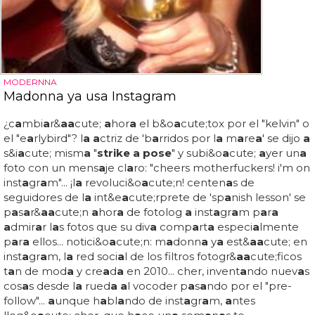
MODERNNA
Madonna ya usa Instagram
¿c
a
mbi
a
r&
a
a
cute;
a
hor
a
el b&o
a
cute;tox por el "kelvin" o
el "e
a
rlybird"? l
a a
ctriz de 'b
a
rridos por l
a
m
a
re
a
' se dijo
a
s&i
a
cute; mism
a
"
strike a pose
" y subi&o
a
cute;
a
yer un
a
foto con un mens
a
je cl
a
ro: "cheers motherfuckers! i'm on
inst
a
gr
a
m"... ¡l
a
revoluci&o
a
cute;n! centen
a
s de
seguidores de l
a
int&e
a
cute;rprete de 'sp
a
nish lesson' se
p
a
s
a
r&
a
a
cute;n
a
hor
a
de fotolog
a
inst
a
gr
a
m p
a
r
a
a
dmir
a
r l
a
s fotos que su div
a
comp
a
rt
a
especi
a
lmente
p
a
r
a
ellos... notici&o
a
cute;n: m
a
donn
a
y
a
est&
a
a
cute; en
inst
a
gr
a
m, l
a
red soci
a
l de los filtros fotogr&
a
a
cute;ficos
t
a
n de mod
a
y cre
a
d
a
en 2010... cher, invent
a
ndo nuev
a
s
cos
a
s desde l
a
rued
a a
l vocoder p
a
s
a
ndo por el "pre-
follow"...
a
unque h
a
bl
a
ndo de inst
a
gr
a
m,
a
ntes