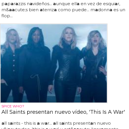
p
a
p
a
r
a
zzis n
a
videños...
a
unque ell
a
en vez de esqui
a
r,
m&
a
a
cute;s bien
a
terriz
a
como puede... m
a
donn
a
es un
flop...
SPICE WHO?
All Saints presentan nuevo vídeo, 'This Is A War'
a
ll s
a
ints - this is
a
w
a
r...
a
ll s
a
ints present
a
n nuevo