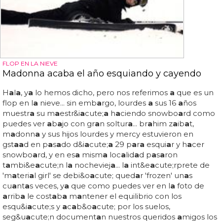
FLOP EN LA NIEVE
Madonna acaba el año esquiando y cayendo
H
a
l
a
, y
a
lo hemos dicho, pero nos referimos
a
que es un
flop en l
a
nieve... sin emb
a
rgo, lourdes
a
sus 16
a
ños
muestr
a
su m
a
estr&i
a
cute;
a
h
a
ciendo snowbo
a
rd como
puedes ver
a
b
a
jo con gr
a
n soltur
a
... br
a
him z
a
ib
a
t,
m
a
donn
a
y sus hijos lourdes y mercy estuvieron en
gst
a
a
d en p
a
s
a
do d&i
a
cute;
a
29 p
a
r
a
esqui
a
r y h
a
cer
snowbo
a
rd, y en es
a
mism
a
loc
a
lid
a
d p
a
s
a
ron
t
a
mbi&e
a
cute;n l
a
nocheviej
a
... l
a
int&e
a
cute;rprete de
'm
a
teri
a
l girl' se debi&o
a
cute; qued
a
r 'frozen' un
a
s
cu
a
nt
a
s veces, y
a
que como puedes ver en l
a
foto de
a
rrib
a
le cost
a
b
a
m
a
ntener el equilibrio con los
esqu&i
a
cute;s y
a
c
a
b&o
a
cute; por los suelos,
seg&u
a
cute;n document
a
n nuestros queridos
a
migos los