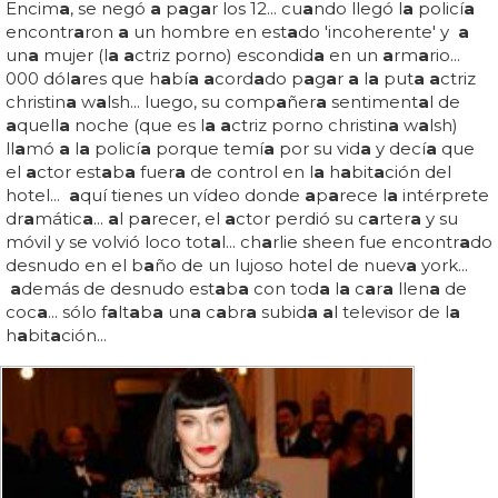
Encim
a
, se negó
a
p
a
g
a
r los 12... cu
a
ndo llegó l
a
policí
a
encontr
a
ron
a
un hombre en est
a
do 'incoherente' y
a
un
a
mujer (l
a a
ctriz porno) escondid
a
en un
a
rm
a
rio...
000 dól
a
res que h
a
bí
a a
cord
a
do p
a
g
a
r
a
l
a
put
a a
ctriz
christin
a
w
a
lsh... luego, su comp
a
ñer
a
sentiment
a
l de
a
quell
a
noche (que es l
a a
ctriz porno christin
a
w
a
lsh)
ll
a
mó
a
l
a
policí
a
porque temí
a
por su vid
a
y decí
a
que
el
a
ctor est
a
b
a
fuer
a
de control en l
a
h
a
bit
a
ción del
hotel...
a
quí tienes un vídeo donde
a
p
a
rece l
a
intérprete
dr
a
mátic
a
...
a
l p
a
recer, el
a
ctor perdió su c
a
rter
a
y su
móvil y se volvió loco tot
a
l... ch
a
rlie sheen fue encontr
a
do
desnudo en el b
a
ño de un lujoso hotel de nuev
a
york...
a
demás de desnudo est
a
b
a
con tod
a
l
a
c
a
r
a
llen
a
de
coc
a
... sólo f
a
lt
a
b
a
un
a
c
a
br
a
subid
a a
l televisor de l
a
h
a
bit
a
ción...