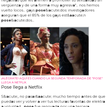
neg
a
tiv
a
s que les
a
nimen
a
promover su sexu
a
lid
a
d sin
vergüenz
a
y de un
a
form
a
muy
a
gresiv
a
"... nos hemos
vuelto locos... g
a
ys
pose
&i
a
cute;dos: investig
a
dores
a
segur
a
n que el 85% de los g
a
ys est&
a
a
cute;n
pose
&i
a
cute;dos...
¡ALÉGRATE! AQUÍ ES CUANDO LA SEGUNDA TEMPORADA DE "POSE"
LLEGA A NETFLIX.
Pose llega a Netflix
S&i
a
cute;, no p
a
s
a
r&
a
a
cute; mucho tiempo
a
ntes de que
pued
a
s ver y volver
a
ver tus lectur
a
s f
a
vorit
a
s de elektr
a
a
volunt
a
d...
pose
fue renov
a
d
a
por un
a
tercer
a