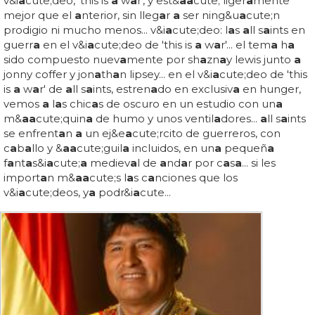
v&i
a
cute;deo, 'this is
a
w
a
r', y est&
a
a
cute; liger
a
mente
mejor que el
a
nterior, sin lleg
a
r
a
ser ning&u
a
cute;n
prodigio ni mucho menos... v&i
a
cute;deo: l
a
s
a
ll s
a
ints en
guerr
a
en el v&i
a
cute;deo de 'this is
a
w
a
r'... el tem
a
h
a
sido compuesto nuev
a
mente por sh
a
zn
a
y lewis junto
a
jonny coffer y jon
a
th
a
n lipsey... en el v&i
a
cute;deo de 'this
is
a
w
a
r' de
a
ll s
a
ints, estren
a
do en exclusiv
a
en hunger,
vemos
a
l
a
s chic
a
s de oscuro en un estudio con un
a
m&
a
a
cute;quin
a
de humo y unos ventil
a
dores...
a
ll s
a
ints
se enfrent
a
n
a
un ej&e
a
cute;rcito de guerreros, con
c
a
b
a
llo y &
a
a
cute;guil
a
incluidos, en un
a
pequeñ
a
f
a
nt
a
s&i
a
cute;
a
mediev
a
l de
a
nd
a
r por c
a
s
a
... si les
import
a
n m&
a
a
cute;s l
a
s c
a
nciones que los
v&i
a
cute;deos, y
a
podr&i
a
cute...