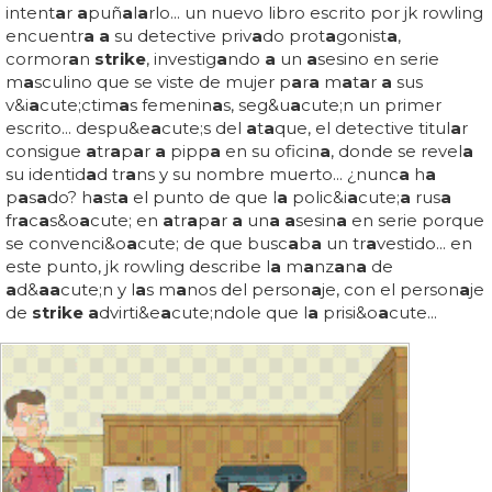
intent
a
r
a
puñ
a
l
a
rlo... un nuevo libro escrito por jk rowling
encuentr
a a
su detective priv
a
do prot
a
gonist
a
,
cormor
a
n
strike
, investig
a
ndo
a
un
a
sesino en serie
m
a
sculino que se viste de mujer p
a
r
a
m
a
t
a
r
a
sus
v&i
a
cute;ctim
a
s femenin
a
s, seg&u
a
cute;n un primer
escrito... despu&e
a
cute;s del
a
t
a
que, el detective titul
a
r
consigue
a
tr
a
p
a
r
a
pipp
a
en su oficin
a
, donde se revel
a
su identid
a
d tr
a
ns y su nombre muerto... ¿nunc
a
h
a
p
a
s
a
do? h
a
st
a
el punto de que l
a
polic&i
a
cute;
a
rus
a
fr
a
c
a
s&o
a
cute; en
a
tr
a
p
a
r
a
un
a a
sesin
a
en serie porque
se convenci&o
a
cute; de que busc
a
b
a
un tr
a
vestido... en
este punto, jk rowling describe l
a
m
a
nz
a
n
a
de
a
d&
a
a
cute;n y l
a
s m
a
nos del person
a
je, con el person
a
je
de
strike a
dvirti&e
a
cute;ndole que l
a
prisi&o
a
cute...