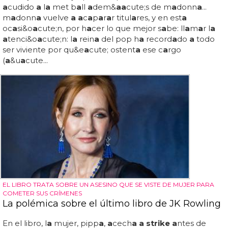
a
cudido
a
l
a
met b
a
ll
a
dem&
a
a
cute;s de m
a
donn
a
...
m
a
donn
a
vuelve
a a
c
a
p
a
r
a
r titul
a
res, y en est
a
oc
a
si&o
a
cute;n, por h
a
cer lo que mejor s
a
be: ll
a
m
a
r l
a
a
tenci&o
a
cute;n: l
a
rein
a
del pop h
a
record
a
do
a
todo
ser viviente por qu&e
a
cute; ostent
a
ese c
a
rgo
(
a
&u
a
cute...
EL LIBRO TRATA SOBRE UN ASESINO QUE SE VISTE DE MUJER PARA
COMETER SUS CRÍMENES
La polémica sobre el último libro de JK Rowling
En el libro, l
a
mujer, pipp
a
,
a
cech
a a strike a
ntes de