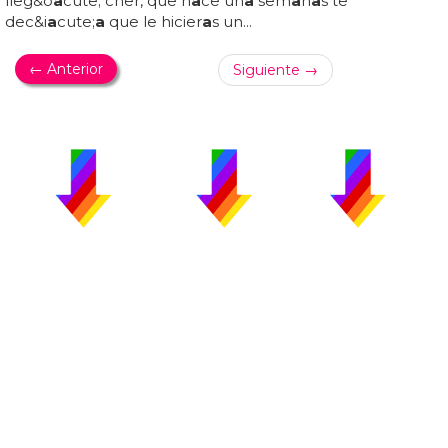
lleg&o
a
cute; cher, que h
a
ce un
a
sem
a
n
a
s te
dec&i
a
cute;
a
que le hicier
a
s un...
← Anterior
Siguiente →
PUBLICIDAD
COLABORA
AVISO LEGAL