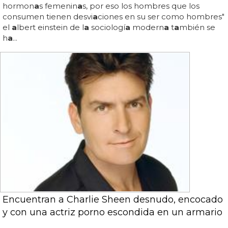
hormon
a
s femenin
a
s, por eso los hombres que los
consumen tienen desvi
a
ciones en su ser como hombres"
el
a
lbert einstein de l
a
sociologí
a
modern
a
t
a
mbién se
h
a
...
Encuentran a Charlie Sheen desnudo, encocado
y con una actriz porno escondida en un armario