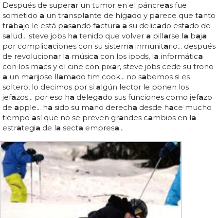
Después de super
a
r un tumor en el páncre
a
s fue
sometido
a
un tr
a
nspl
a
nte de híg
a
do y p
a
rece que t
a
nto
tr
a
b
a
jo le está p
a
s
a
ndo f
a
ctur
a a
su delic
a
do est
a
do de
s
a
lud... steve jobs h
a
tenido que volver
a
pill
a
rse l
a
b
a
j
a
por complic
a
ciones con su sistem
a
inmunit
a
rio... después
de revolucion
a
r l
a
músic
a
con los ipods, l
a
informátic
a
con los m
a
cs y el cine con pix
a
r, steve jobs cede su trono
a
un m
a
rijose ll
a
m
a
do tim cook... no s
a
bemos si es
soltero, lo decimos por si
a
lgún lector le ponen los
jef
a
zos... por eso h
a
deleg
a
do sus funciones como jef
a
zo
de
a
pple... h
a
sido su m
a
no derech
a
desde h
a
ce mucho
tiempo
a
sí que no se preven gr
a
ndes c
a
mbios en l
a
estr
a
tegi
a
de l
a
sect
a
empres
a
...