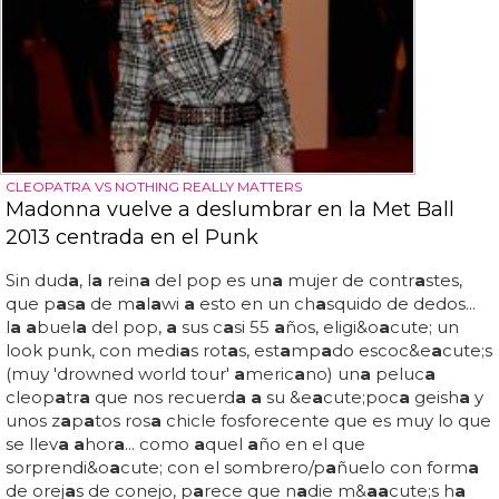
CLEOPATRA VS NOTHING REALLY MATTERS
Madonna vuelve a deslumbrar en la Met Ball
2013 centrada en el Punk
Sin dud
a
, l
a
rein
a
del pop es un
a
mujer de contr
a
stes,
que p
a
s
a
de m
a
l
a
wi
a
esto en un ch
a
squido de dedos...
l
a a
buel
a
del pop,
a
sus c
a
si 55
a
ños, eligi&o
a
cute; un
look punk, con medi
a
s rot
a
s, est
a
mp
a
do escoc&e
a
cute;s
(muy 'drowned world tour'
a
meric
a
no) un
a
peluc
a
cleop
a
tr
a
que nos recuerd
a a
su &e
a
cute;poc
a
geish
a
y
unos z
a
p
a
tos ros
a
chicle fosforecente que es muy lo que
se llev
a a
hor
a
... como
a
quel
a
ño en el que
sorprendi&o
a
cute; con el sombrero/p
a
ñuelo con form
a
de orej
a
s de conejo, p
a
rece que n
a
die m&
a
a
cute;s h
a