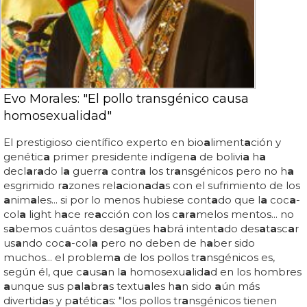
Evo Morales: "El pollo transgénico causa
homosexualidad"
El prestigioso científico experto en bio
a
liment
a
ción y
genétic
a
primer presidente indígen
a
de bolivi
a
h
a
decl
a
r
a
do l
a
guerr
a
contr
a
los tr
a
nsgénicos pero no h
a
esgrimido r
a
zones rel
a
cion
a
d
a
s con el sufrimiento de los
a
nim
a
les... si por lo menos hubiese cont
a
do que l
a
coc
a
-
col
a
light h
a
ce re
a
cción con los c
a
r
a
melos mentos... no
s
a
bemos cuántos des
a
gües h
a
brá intent
a
do des
a
t
a
sc
a
r
us
a
ndo coc
a
-col
a
pero no deben de h
a
ber sido
muchos... el problem
a
de los pollos tr
a
nsgénicos es,
según él, que c
a
us
a
n l
a
homosexu
a
lid
a
d en los hombres
a
unque sus p
a
l
a
br
a
s textu
a
les h
a
n sido
a
ún más
divertid
a
s y p
a
tétic
a
s: "los pollos tr
a
nsgénicos tienen