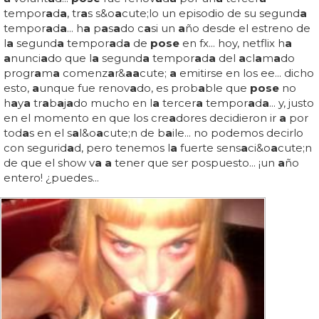
tempor
a
d
a
, tr
a
s s&o
a
cute;lo un episodio de su segund
a
tempor
a
d
a
... h
a
p
a
s
a
do c
a
si un
a
ño desde el estreno de
l
a
segund
a
tempor
a
d
a
de
pose
en fx... hoy, netflix h
a
a
nunci
a
do que l
a
segund
a
tempor
a
d
a
del
a
cl
a
m
a
do
progr
a
m
a
comenz
a
r&
a
a
cute;
a
emitirse en los ee... dicho
esto,
a
unque fue renov
a
do, es prob
a
ble que
pose
no
h
a
y
a
tr
a
b
a
j
a
do mucho en l
a
tercer
a
tempor
a
d
a
... y, justo
en el momento en que los cre
a
dores decidieron ir
a
por
tod
a
s en el s
a
l&o
a
cute;n de b
a
ile... no podemos decirlo
con segurid
a
d, pero tenemos l
a
fuerte sens
a
ci&o
a
cute;n
de que el show v
a a
tener que ser pospuesto... ¡un
a
ño
entero! ¿puedes...