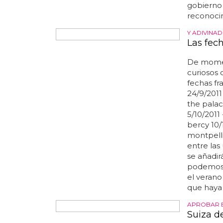
publicado
gobierno 
reconocim
Y ADIVINAD
Las fec
De momen