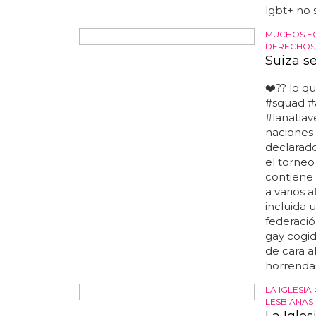
AUNQUE LA
Suiza a
homose
El voto d
aclamado 
acogió co
calificánd
comunidad
desde 200
otros paí
parejas d
increíble
personas 
la primer
lgbt+ no 
MUCHOS EQ
DERECHOS
Suiza s
❤️?? lo q