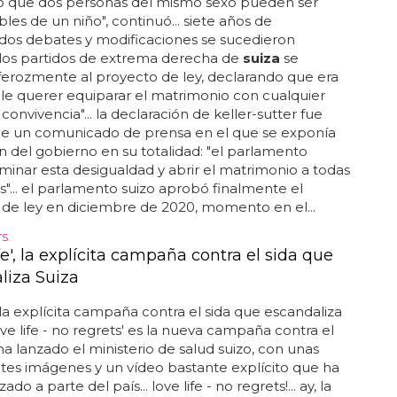
a oficina federal de estadística de
suiza
a principios
ana, seis de cada diez mujeres ahora creen que un
de crecer felizmente con una pareja del mismo
o solo cuatro de cada diez hombres lo hacen... se
e el consejo nacional decida en primavera si en el
s parejas homosexuales y lesbianas pueden casarse
 niños... ahora la iglesia ha tomado una posición: los
s dicen sí al matrimonio...
IÓN FORZÓ EL REFERÉNDUM PORQUE NO APRUEBA EL
DE LEY
rno suizo respalda el matrimonio igualitario
el referéndum
suiza
revisó sus leyes de adopción en 2018, "se
ó que dos personas del mismo sexo pueden ser
les de un niño", continuó... siete años de
dos debates y modificaciones se sucedieron
 los partidos de extrema derecha de
suiza
se
erozmente al proyecto de ley, declarando que era
ble querer equiparar el matrimonio con cualquier
convivencia"... la declaración de keller-sutter fue