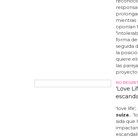
anunció l
de la sem
niño pue
sexo, per
espera qu
futuro la
y adoptar
reformado
LA OPOSIC
PROYECTO 
El gobie
antes d
Cuando
reconoci
responsab
prolonga
mientras
oponían f
"intolera
forma de 