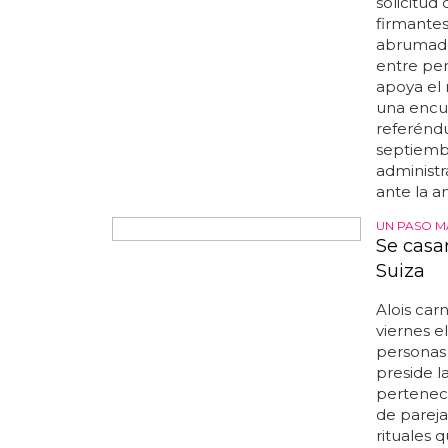
siguen sie
organizac
empoderar
suiza
... 
otras per
suiza
un 
DESPUÉS D
VOTACIÓN
Suiza a
igualita
Los vota
entre pe
resultado
solicitud
firmantes
abrumado
entre per
apoya el
una encue
referénd