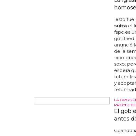
#squad #
#lanatiav
naciones 
declarado
el torneo
contiene 
a varios 
incluida 
federaci
gay cogid
de cara a
horrendas
LA IGLESI
LESBIANAS
La Igles
homose
esto fue 
suiza
el l
fspc es u
gottfried