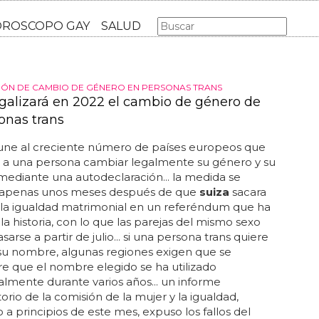
AS GAY
LGBT
MÚSICA
CINE Y TV
HOROSCOPO GA
IÓN DE CAMBIO DE GÉNERO EN PERSONAS TRANS
egalizará en 2022 el cambio de género de
onas trans
une al creciente número de países europeos que
 a una persona cambiar legalmente su género y su
ediante una autodeclaración... la medida se
apenas unos meses después de que
suiza
sacara
 la igualdad matrimonial en un referéndum que ha
a historia, con lo que las parejas del mismo sexo
arse a partir de julio... si una persona trans quiere
su nombre, algunas regiones exigen que se
 que el nombre elegido se ha utilizado
ialmente durante varios años... un informe
rio de la comisión de la mujer y la igualdad,