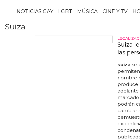
NOTICI
Suiza
LEGALIZAC
Suiza l
las pers
suiza
se 
permiten
nombre m
produce 
adelante
marcado l
podrán cas
cambiar 
demuestre
extraofic
condenato