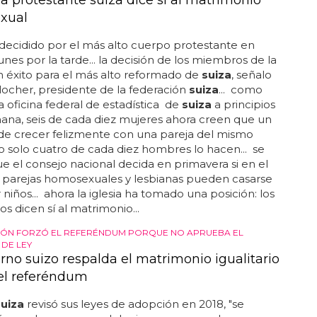
aufgebot #sélection #convocazione#natimiteuch
ecvous #lanaticonvoi pic...
suiza
es una de las nueve
europeas, incluidas inglaterra y gales, que han
 que llevarán el brazalete de one love durante todo
 de qatar... el vídeo que anuncia a la selección
suiza
impresionantes imágenes del paisaje del país junto
aficionados que llevan las camisetas del equipo,
una pareja gay que camina de la mano... la
ón
suiza
de fútbol ha incluido un clip de una pareja
a de la mano en un vídeo para anunciar su plantilla
l mundial de qatar, aparentemente desafiando las
 leyes anti-lgbtq+...
A QUIERE CONFIAR EN LAS PAREJAS HOMOSEXUALES Y
 EN EL FUTURO
ia protestante suiza dice sí al matrimonio
xual
decidido por el más alto cuerpo protestante en
unes por la tarde... la decisión de los miembros de la
n éxito para el más alto reformado de
suiza
, señalo
 locher, presidente de la federación
suiza
... como