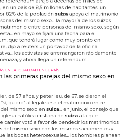
ndo limitadas... esta es la misión de haz, una
ión comunitaria con sede en zúrich que se dedica a
, conectar y asesorar a las personas lgbt+ en
"en solidaridad con otras minorías y con las mujeres y
sonas que sufren el sexismo, queremos hacer de
lugar más seguro para las personas marginadas"...
E CASI OCHO AÑOS DE DEBATE DE DECIDIRÁ MEDIANTE
nuncia un referéndum sobre el matrimonio
rio
ntes de
suiza
se pronunciarán sobre el matrimonio
rsonas del mismo sexo con un referéndum que es el
 de casi ocho años de debate... mientras que la
 de referéndum atrajo a decenas de miles de
, en un país de 8,5 millones de habitantes, un
r 82% de la población
suiza
apoya el matrimonio
sonas del mismo sexo... la mayoría de los suizos
 matrimonio entre personas del mismo sexo, según
sta... en mayo se fijará una fecha para el
um, que tendrá lugar como muy pronto en