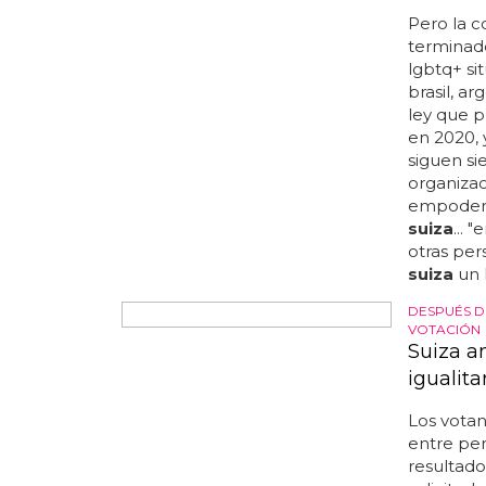
curiosos
fechas fr
24/9/2011 
the palac
5/10/2011 
bercy 10/
montpelli
entre las
se añadir
podemos v
el verano
que haya 
APROBAR E
Suiza d
Pero la 
terminado
lgbtq+ si
brasil, ar
ley que p
en 2020, 