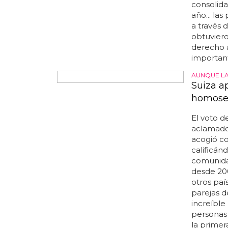
septiembr
administr
ante la a
UN PASO MÁ
Se casa
Suiza
Alois carn
viernes el
personas
preside la
pertenece
de parej
rituales 
consolida
año... la
a través 
obtuviero
derecho a
important