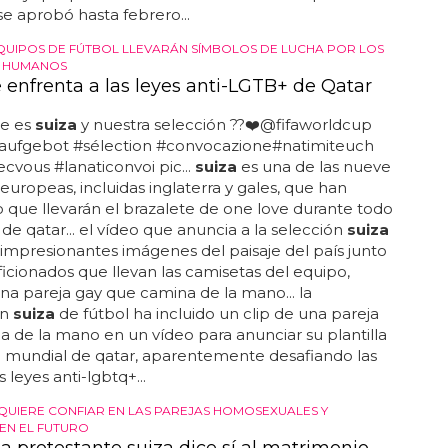
 OPOSICIÓN SIGUE PRESENTE
prueba finalmente el matrimonio
xual
e los matrimonios del mismo sexo en
suiza
fue
como una "victoria histórica"... amnistía
suiza
n satisfacción la aprobación del proyecto de ley,
olo de "victoria histórica para los derechos de la
 lgbt+"... las uniones civiles son legales en
suiza
7, pero el país se ha quedado atrás con respecto a
ses europeos en su reticencia a permitir que las
el mismo sexo se casen...
suiza
ha avanzado con
 lentitud en lo que respecta a los derechos de las
lgbt+ en comparación con otros países europeos, y
a ley que prohíbe la discriminación de las personas
se aprobó hasta febrero...
UIPOS DE FÚTBOL LLEVARÁN SÍMBOLOS DE LUCHA POR LOS
 HUMANOS
e enfrenta a las leyes anti-LGTB+ de Qatar
ue es
suiza
y nuestra selección ??❤️@fifaworldcup