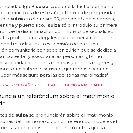
 como
suiza
o ucrania, o con sorpresas como las tres
ancesas: además de parís, amnéville y montpellier:
- moscú, rusia - olimpiiski 27/9/2011 - kiev, ucrania -
e of sports 3/10/2001 - zurich,
suiza
- hallenstadion
- amnéville, francia - galaxie 6/10/2011 - paris, francia -
10/2011 - herning, dinamarca - boxen 21/10/2011 -
er, francia - arena como veis, hay mucho espacio
 últimas fechas así que suponemos que más lugares
án en los próximos días... en la web de britney ya
er las fechas de la gira en europa, que llegará tras
 y la gira americana... desde aquí sólo esperamos
suerte para españa...
L MATRIMONIO IGUALITARIO ES EL PRIMER PASO
ebe luchar por los derechos LGTB+
comunidad lgbt+
suiza
sabe que la lucha aún no ha
... a principios de este año, el índice de peligrosidad
tuó a
suiza
en el puesto 25, por detrás de colombia,
gentina y puerto rico...
suiza
sólo introdujo su primera
rohíbe la discriminación por motivos de sexualidad
y las protecciones legales para las personas queer