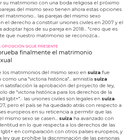
e, dijo a reuters un portavoz de la oficina
ativa... los activistas se arremangaron rápidamente
menaza, y ahora llega un referéndum...
S EN LA IGUALDAD EN EL PAÍS
n las primeras parejas del mismo sexo en
ier, de 57 años, y peter leu, de 67, se dieron el
 "sí, quiero" al legalizarse el matrimonio entre
 del mismo sexo en
suiza
... en junio, el consejo que
 iglesia católica cristiana de
suiza
a la que
 carnier votó a favor de bendecir los matrimonios
as del mismo sexo con los mismos sacramentos y
que las bodas heterosexuales... los hombres planean
r su matrimonio con una boda religiosa el próximo
s parejas del mismo sexo tienen ahora estas opciones
del matrimonio... las parejas del mismo sexo
n el derecho a constituir uniones civiles en 2007 y el
 adoptar hijos de su pareja en 2018... "creo que es
e que nuestro matrimonio se reconozca...