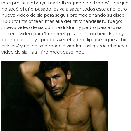
interpretar a oberyn martell en 'juego de tronos'... los que
no sacó el año pasado los va a sacar todos este año: otro
nuevo vídeo de sia para seguir promocionando su disco
'1000 forms of fear' más allá del hit 'chandelier'... fuego:
¡nuevo vídeo de sia con heidi klum y pedro pascal!... sia
estrena vídeo para 'fire meet gasoline' con heidi klum y
pedro pascal... ya puedes ver el videoclip que sigue a 'big
girls cry' y no, no sale maddie ziegler... así queda el nuevo
vídeo de sia... sia - fire meet gasoline...