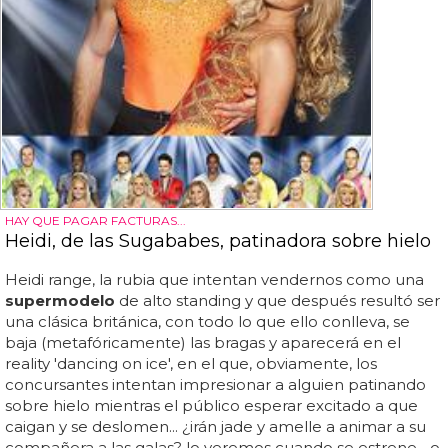
HAY QUE PAGAR FACTURAS...
Heidi, de las Sugababes, patinadora sobre hielo
Heidi range, la rubia que intentan vendernos como una
supermodelo
de alto standing y que después resultó ser
una clásica británica, con todo lo que ello conlleva, se
baja (metafóricamente) las bragas y aparecerá en el
reality 'dancing on ice', en el que, obviamente, los
concursantes intentan impresionar a alguien patinando
sobre hielo mientras el público esperar excitado a que
caigan y se deslomen... ¿irán jade y amelle a animar a su
compañera a las galas? lo veremos cuando se estrene... o