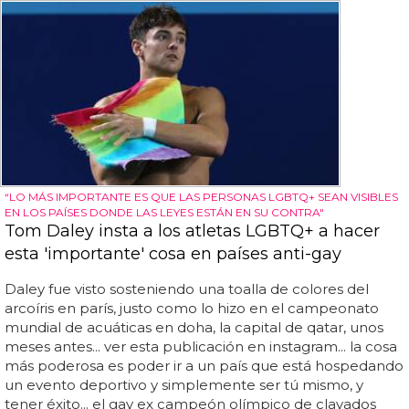
“LO MÁS IMPORTANTE ES QUE LAS PERSONAS LGBTQ+ SEAN VISIBLES
EN LOS PAÍSES DONDE LAS LEYES ESTÁN EN SU CONTRA"
Tom Daley insta a los atletas LGBTQ+ a hacer
esta 'importante' cosa en países anti-gay
Daley fue visto sosteniendo una toalla de colores del
arcoíris en parís, justo como lo hizo en el campeonato
mundial de acuáticas en doha, la capital de qatar, unos
meses antes... ver esta publicación en instagram... la cosa
más poderosa es poder ir a un país que está hospedando
un evento deportivo y simplemente ser tú mismo, y
tener éxito... el gay ex campeón olímpico de clavados