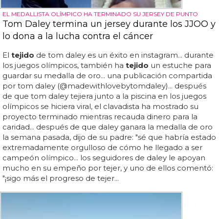
EL MEDALLISTA OLÍMPICO HA TERMINADO SU JERSEY DE PUNTO
Tom Daley termina un jersey durante los JJOO y
lo dona a la lucha contra el cáncer
El
tejido
de tom daley es un éxito en instagram... durante
los juegos olímpicos, también ha
tejido
un estuche para
guardar su medalla de oro... una publicación compartida
por tom daley (@madewithlovebytomdaley)... después
de que tom daley tejiera junto a la piscina en los juegos
olímpicos se hiciera viral, el clavadista ha mostrado su
proyecto terminado mientras recauda dinero para la
caridad... después de que daley ganara la medalla de oro
la semana pasada, dijo de su padre: "sé que habría estado
extremadamente orgulloso de cómo he llegado a ser
campeón olímpico... los seguidores de daley le apoyan
mucho en su empeño por tejer, y uno de ellos comentó:
"¡sigo más el progreso de tejer...