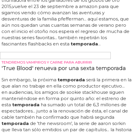
que leighton meester sigue saliendo, y por lo que se
avecina, parece que la
temporada
será más fresca y
divertida, lo que se agradece: ... en esta
temporada
algunos de los personajes, como serena, chuck o nate, se
mudan a los angeles, al menos durante los primeros
capítulos, donde nate conocerá a una explosiva liz hurley,
chuck hará de stuntman saltando de un edificio y serena...
bueno, no hará nada que es su posición en esta serie...