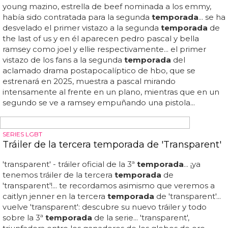
llaman la versión gay de 'sexo en nueva york', que volverá
a travé...
Promo de la 5ª temporada de 'Gossip Girl'
'gossip girl' ha presentado la promo de su quinta
temporada
en la que enseñan mucho, de forma que
hasta parece una
temporada
prometedora... tranquilos