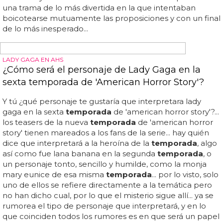
una proposición de matrimonio gay
Modern family arranca la quinta
temporada
con una
proposición de matrimonio gay... la semana pasada
empezó la quinta
temporada
de 'modern family' y lo
hizo con una proposición de matrimonio gay... ya
sabíamos que el tema estaba sobre la mesa desde hace
meses, pero el estreno de la
temporada
ha confirmado
que será una de las tramas más importantes del año...
esperamos una boda espectacular, aunque aún nos
esperan los mejores episodios: los de la histeria
organizándola... ¡felicidades a cameron y mitchell!...
cameron y mitchell llevaron la narrativa del capítulo con
una trama de lo más divertida en la que intentaban
boicotearse mutuamente las proposiciones y con un final
de lo más inesperado...