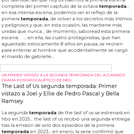
SERIE GAY RECOMENDADA
Segunda temporada de la serie gay 'Hunting
Season'
El 5 de mayo se estrena por fin la segunda
temporada
de la serie gay 'hunting season'... su primera
temporada
tuvo 8 capítulos de unos
10
minutos cada uno (nota:
mejor verlos sin censura que se ve de todo), pero casi 3
años más tarde la segunda se estrenará con capítulos de
unos 30 minutos... como las grandes series de cable... si no
la conoces, es una webserie estrenada en 2012 que
cuenta la historia de alex (interpretado por ben baur), un
gay veinteañero y soltero en nueva york tratando de
averiguar lo que quiere... y mientras lo hace, a nadie le
amarga un dulce... a la caza de rabos: ¡que vuelve la serie
gay 'hunting season'!... te recomendamos la que algunos