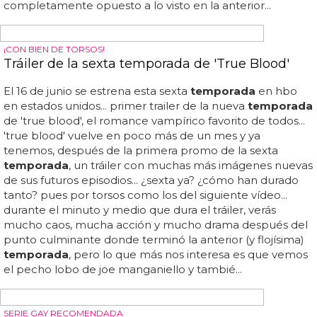
LADY GAGA EN AHS
¿Cómo será el personaje de Lady Gaga en la
sexta temporada de 'American Horror Story'?
Y tú ¿qué personaje te gustaría que interpretara lady
gaga en la sexta
temporada
de 'american horror story'?...
los teasers de la nueva
temporada
de 'american horror
story' tienen mareados a los fans de la serie... hay quién
dice que interpretará a la heroína de la
temporada
, algo
así como fue lana banana en la segunda
temporada
, o
un personaje tonto, sencillo y humilde, como la monja
mary eunice de esa misma
temporada
... por lo visto, solo
uno de ellos se refiere directamente a la temática pero