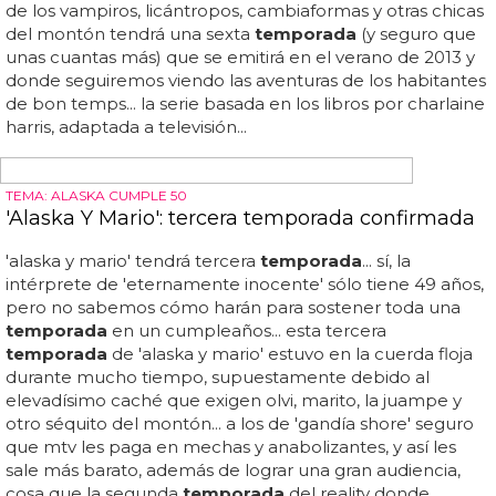
EL PRINCIPIO DEL FIN
Primera escena completa de la última
temporada de 'Desperate Housewives'
Esperemos que la
temporada
incluya muertes,
sorpresas, risas, catástrofes y un gran final como se
merecen... 'desperate housewives' echa el cierre este
próximo año, pero aún queda una
temporada
entera
por disfrutar, así que hoy os traemos la primera escena
completa del primer capítulo de la octava
temporada
...
en esa intensa escena, podemos ver el reflejo de la
primera
temporada
, de volver a los secretos más íntimos
y peligrosos y que, en esta ocasión, las mantiene más
unidas que nunca... de momento, saboread esta primera
escena: ... en ella, las cuatro protagonistas, que han
aguantado estoicamente 8 años sin pausa, se reúnen
para enterrar al hombre que accidentalmente se cargó
el marido de gabrielle...