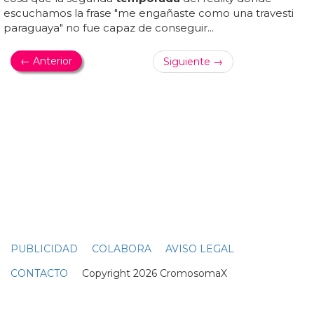
UN PRIMER VISTAZO A LA SEGUNDA TEMPORADA DEL ACLAMADO
DRAMA POSTAPOCALÍPTICO DE HBO
The Last of Us segunda temporada: Primer
vistazo a Joel y Ellie de Pedro Pascal y Bella
Ramsey
La segunda
temporada
de the last of us se estrenará en
hbo en 2025... the last of us recibió una segunda entrega
tras la emisión de solo dos episodios de la primera
temporada
en 2023... en enero, la serie confirmó que
young mazino, estrella de beef nominada a los emmy,
había sido contratada para la segunda
temporada
... se ha
desvelado el primer vistazo a la segunda
temporada
de
the last of us y en él aparecen pedro pascal y bella