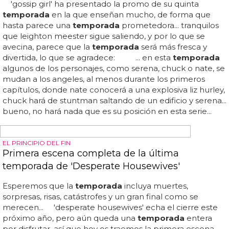
El 16 de junio se estrena esta sexta
temporada
en hbo
en estados unidos... primer trailer de la nueva
temporada
de 'true blood', el romance vampírico favorito de todos...
'true blood' vuelve en poco más de un mes y ya
tenemos, después de la primera promo de la sexta
temporada
, un tráiler con muchas más imágenes nuevas
de sus futuros episodios... ¿sexta ya? ¿cómo han durado
tanto? pues por torsos como los del siguiente vídeo...
durante el minuto y medio que dura el tráiler, verás
mucho caos, mucha acción y mucho drama después del
punto culminante donde terminó la anterior (y flojísima)
temporada
, pero lo que más nos interesa es que vemos
el pecho lobo de joe manganiello y tambié...