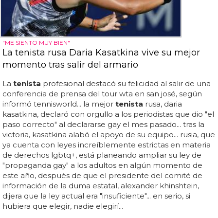
"ME SIENTO MUY BIEN"
La tenista rusa Daria Kasatkina vive su mejor
momento tras salir del armario
La
tenista
profesional destacó su felicidad al salir de una
conferencia de prensa del tour wta en san josé, según
informó tennisworld... la mejor
tenista
rusa, daria
kasatkina, declaró con orgullo a los periodistas que dio "el
paso correcto" al declararse gay el mes pasado... tras la
victoria, kasatkina alabó el apoyo de su equipo... rusia, que
ya cuenta con leyes increíblemente estrictas en materia
de derechos lgbtq+, está planeando ampliar su ley de
"propaganda gay" a los adultos en algún momento de
este año, después de que el presidente del comité de
información de la duma estatal, alexander khinshtein,
dijera que la ley actual era "insuficiente"... en serio, si
hubiera que elegir, nadie elegirí...