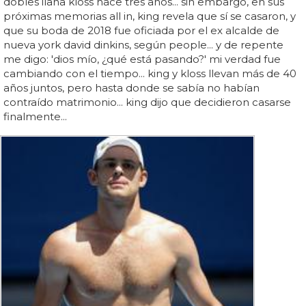
dobles ilana kloss hace tres años... sin embargo, en sus
próximas memorias all in, king revela que sí se casaron, y
que su boda de 2018 fue oficiada por el ex alcalde de
nueva york david dinkins, según people... y de repente
me digo: 'dios mío, ¿qué está pasando?' mi verdad fue
cambiando con el tiempo... king y kloss llevan más de 40
años juntos, pero hasta donde se sabía no habían
contraído matrimonio... king dijo que decidieron casarse
finalmente...