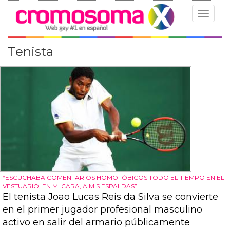
Toggle
navigat
Tenista
“ESCUCHABA COMENTARIOS HOMOFÓBICOS TODO EL TIEMPO EN EL
VESTUARIO, EN MI CARA, A MIS ESPALDAS”
El tenista Joao Lucas Reis da Silva se convierte
en el primer jugador profesional masculino
activo en salir del armario públicamente