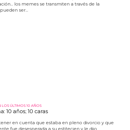
ión... los memes se transmiten a través de la
 pueden ser...
 LOS ÚLTIMOS 10 AÑOS
: 10 años; 10 caras
ener en cuenta que estaba en pleno divorcio y que
te fue desesperada a su estitecien y le dijo