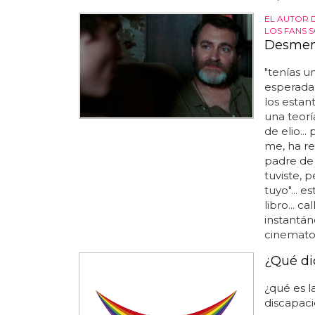
EL AUTOR 
LOS FANS 
Desment
"tenías u
esperada 
los estan
una teorí
de elio..
me, ha re
padre de 
tuviste, 
tuyo"... 
libro... 
instantán
cinematog
¿Qué di
¿qué es l
discapaci