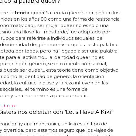
creó la palabra queer?
ace la
teoria
queer?la teoría queer se originó en los
nidos en los años 80 como una forma de resistencia
ronormatividad... ser mujer queer no es solo una
, sino una filosofía... más tarde, fue adoptado por
rupos para referirse a individuos sexuales, de
de identidad de género más amplios... esta palabra
ptada por todos, pero ha llegado a ser una palabra
e para el activismo... la identidad queer no es
 para ningún género, sexo o orientación sexual,
a puede ser queer... esta teoría tiene como objetivo
r cómo la identidad de género, la orientación
 edad, la cultura, la clase y la raza influyen en las
s sociales... el término es una forma de
ación y una herramienta para combatir...
 TÍTULO
Sisters nos deleitan con 'Let's Have A Kiki'
canción (y ana mantronic), un kiki es un tipo de
y divertida, pero estamos seguro que los viajes de