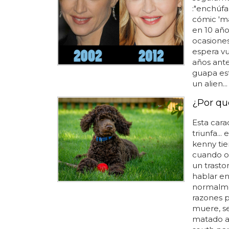
:"enchúfa
cómic 'ma
en 10 añ
ocasiones
espera vu
años ante
guapa es
un alien...
¿Por qu
Esta cara
triunfa..
kenny tie
cuando ot
un trasto
hablar en
normalmen
razones p
muere, se 
matado a 