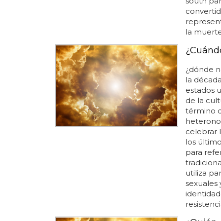
south pa
convertid
represent
la muerte
¿Cuándo
¿dónde n
la década
estados u
de la cult
término q
heteronor
celebrar l
los últim
para refe
tradicion
utiliza p
sexuales
identidad
resistenci