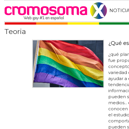
NOTICI
Teoria
¿Qué es
¿qué pla
fue propu
concepto
variedad 
ayudar a
tendencia
informaci
pueden ser
medios...
conocen 
el estudi
comporta
pueden se