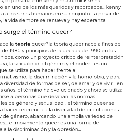
rk, el personaje de kenny mccormick se ha
o en uno de los más queridos y recordados... kenny
a a los seres humanos en su conjunto... a pesar de
, la vida siempre se renueva y hay esperanza...
 surge el término queer?
ace la
teoria
queer?la teoría queer nace a fines de
 de 1980 y principios de la década de 1990 en los
nidos, como un proyecto crítico de reinterpretación
ura, la sexualidad, el género y el poder... es un
ue se utiliza para hacer frente al
mativismo, la discriminación y la homofobia, y para
a diversidad de formas de ser, de amar y de vivir... en
os años, el término ha evolucionado y ahora se utiliza
rirse a personas que desafían las normas
ales de género y sexualidad... el término queer se
ara hacer referencia a la diversidad de orientaciones
 y de género, abarcando una amplia variedad de
es... el movimiento queer es una forma de
a a la discriminación y la opresión...