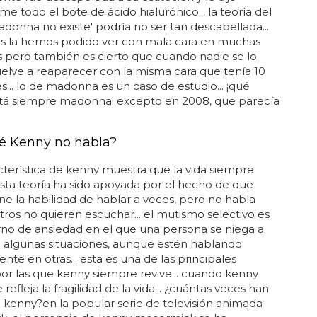
me todo el bote de ácido hialurónico... la teoría del
donna no existe' podría no ser tan descabellada...
os la hemos podido ver con mala cara en muchas
 pero también es cierto que cuando nadie se lo
elve a reaparecer con la misma cara que tenía 10
s... lo de madonna es un caso de estudio... ¡qué
tá siempre madonna! excepto en 2008, que parecía
é Kenny no habla?
cterística de kenny muestra que la vida siempre
. esta teoría ha sido apoyada por el hecho de que
ne la habilidad de hablar a veces, pero no habla
ros no quieren escuchar... el mutismo selectivo es
rno de ansiedad en el que una persona se niega a
 algunas situaciones, aunque estén hablando
te en otras... esta es una de las principales
or las que kenny siempre revive... cuando kenny
refleja la fragilidad de la vida... ¿cuántas veces han
kenny?en la popular serie de televisión animada