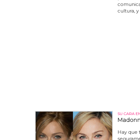
comunicac
cultura, y
SU CARA EN
Madonna
Hay que t
seguramen