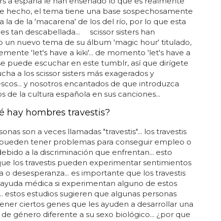
rs a españa le han enseñado lo que es realmente
. de hecho, el tema tiene una base sospechosamente
a la de la 'macarena' de los del río, por lo que esta
 es tan descabellada... scissor sisters han
 un nuevo tema de su álbum 'magic hour' titulado,
mente 'let's have a kiki'... de momento 'let's have a
o se puede escuchar en este tumblr, así que dirígete
ucha a los scissor sisters más exagerados y
scos... y nosotros encantados de que introduzca
 de la cultura española en sus canciones...
é hay hombres travestis?
onas son a veces llamadas "travestis"... los travestis
pueden tener problemas para conseguir empleo o
debido a la discriminación que enfrentan... esto
 que los travestis pueden experimentar sentimientos
za o desesperanza... es importante que los travestis
ayuda médica si experimentan alguno de estos
.. estos estudios sugieren que algunas personas
ner ciertos genes que les ayuden a desarrollar una
 de género diferente a su sexo biológico... ¿por que