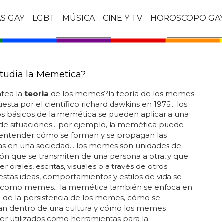
AS GAY
LGBT
MÚSICA
CINE Y TV
HOROSCOPO GA
tudia la Memetica?
ntea la
teoria
de los memes?la teoría de los memes
esta por el científico richard dawkins en 1976... los
s básicos de la memética se pueden aplicar a una
de situaciones... por ejemplo, la memética puede
 entender cómo se forman y se propagan las
s en una sociedad... los memes son unidades de
ón que se transmiten de una persona a otra, y que
 orales, escritas, visuales o a través de otros
 estas ideas, comportamientos y estilos de vida se
como memes... la memética también se enfoca en
o de la persistencia de los memes, cómo se
n dentro de una cultura y cómo los memes
r utilizados como herramientas para la