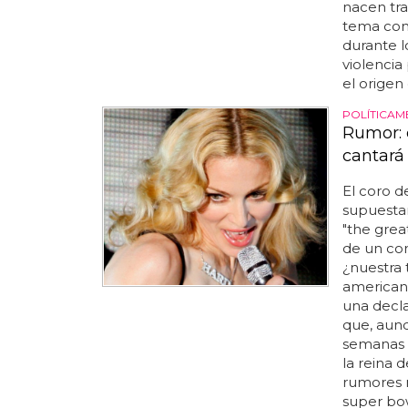
nacen tra
tema con
durante l
violencia 
el origen 
POLÍTICAM
Rumor: 
cantará
El coro d
supuesta
"the grea
de un cor
¿nuestra 
americano
una decla
que, aunq
semanas 
la reina 
rumores m
super bow