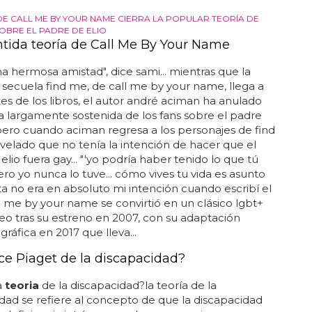
DE CALL ME BY YOUR NAME CIERRA LA POPULAR TEORÍA DE
SOBRE EL PADRE DE ELIO
ida teoría de Call Me By Your Name
na hermosa amistad", dice sami... mientras que la
secuela find me, de call me by your name, llega a
tes de los libros, el autor andré aciman ha anulado
a largamente sostenida de los fans sobre el padre
. pero cuando aciman regresa a los personajes de find
velado que no tenía la intención de hacer que el
elio fuera gay... "'yo podría haber tenido lo que tú
pero yo nunca lo tuve... cómo vives tu vida es asunto
esta no era en absoluto mi intención cuando escribí el
call me by your name se convirtió en un clásico lgbt+
eo tras su estreno en 2007, con su adaptación
ráfica en 2017 que lleva...
ce Piaget de la discapacidad?
a
teoria
de la discapacidad?la teoría de la
dad se refiere al concepto de que la discapacidad