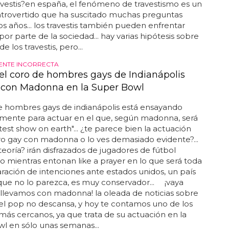
vestis?en españa, el fenómeno de travestismo es un
trovertido que ha suscitado muchas preguntas
os años... los travestis también pueden enfrentar
por parte de la sociedad... hay varias hipótesis sobre
de los travestis, pero...
ENTE INCORRECTA
el coro de hombres gays de Indianápolis
 con Madonna en la Super Bowl
e hombres gays de indianápolis está ensayando
mente para actuar en el que, según madonna, será
test show on earth"... ¿te parece bien la actuación
o gay con madonna o lo ves demasiado evidente?...
teoría? irán disfrazados de jugadores de fútbol
 mientras entonan like a prayer en lo que será toda
ración de intenciones ante estados unidos, un país
ue no lo parezca, es muy conservador... ¡vaya
llevamos con madonna! la oleada de noticias sobre
del pop no descansa, y hoy te contamos uno de los
ás cercanos, ya que trata de su actuación en la
l en sólo unas semanas...