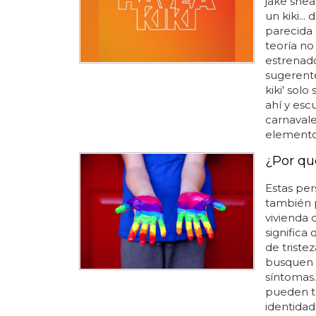
jake shea
un kiki..
parecida 
teoría no
estrenado
sugerente
kiki' sol
ahí y esc
carnavale
elementos
¿Por qu
Estas pers
también 
vivienda 
significa
de triste
busquen 
síntomas.
pueden te
identidad