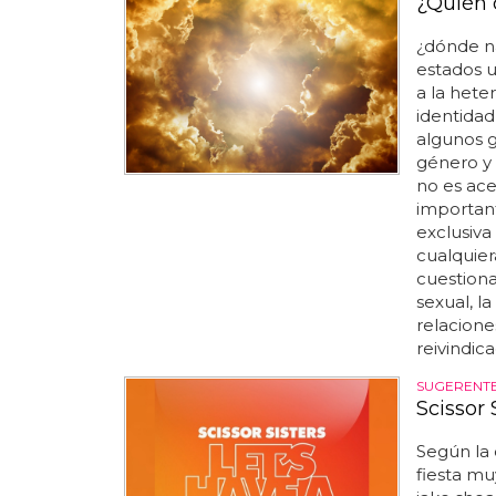
¿Quién 
¿dónde n
estados u
a la hete
identidad
algunos g
género y 
no es ace
important
exclusiva
cualquier
cuestiona
sexual, la
relacione
reivindic
SUGERENTE
Scissor 
Según la 
fiesta mu