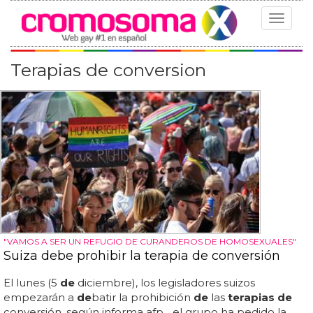
Toggle
navigat
Terapias de conversion
"VAMOS A SER UN REFUGIO DE CURANDEROS DE HOMOSEXUALES"
Suiza debe prohibir la terapia de conversión
El lunes (5
de
diciembre), los legisladores suizos
empezarán a
de
batir la prohibición
de
las
terapias de
conversión, según informa afp... el grupo ha pedido la