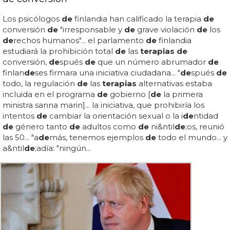
Los psicólogos
de
finlandia han calificado la terapia
de
conversión
de
"irresponsable y
de
grave violación
de
los
de
rechos humanos"... el parlamento
de
finlandia
estudiará la prohibición total
de
las
terapias de
conversión,
de
spués
de
que un número abrumador
de
finlan
de
ses firmara una iniciativa ciudadana... "
de
spués
de
todo, la regulación
de
las
terapias
alternativas estaba
incluida en el programa
de
gobierno [
de
la primera
ministra sanna marin]... la iniciativa, que prohibiría los
intentos
de
cambiar la orientación sexual o la i
de
ntidad
de
género tanto
de
adultos como
de
ni&ntil
de
;os, reunió
las 50... "a
de
más, tenemos ejemplos
de
todo el mundo... y
a&ntil
de
;adía: "ningún...