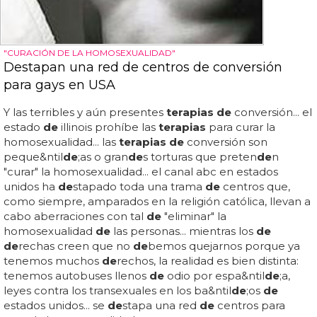
"CURACIÓN DE LA HOMOSEXUALIDAD"
Destapan una red de centros de conversión
para gays en USA
Y las terribles y aún presentes
terapias de
conversión... el
estado
de
illinois prohíbe las
terapias
para curar la
homosexualidad... las
terapias de
conversión son
peque&ntil
de
;as o gran
de
s torturas que preten
de
n
"curar" la homosexualidad... el canal abc en estados
unidos ha
de
stapado toda una trama
de
centros que,
como siempre, amparados en la religión católica, llevan a
cabo aberraciones con tal
de
"eliminar" la
homosexualidad
de
las personas... mientras los
de
de
rechas creen que no
de
bemos quejarnos porque ya
tenemos muchos
de
rechos, la realidad es bien distinta:
tenemos autobuses llenos
de
odio por espa&ntil
de
;a,
leyes contra los transexuales en los ba&ntil
de
;os
de
estados unidos... se
de
stapa una red
de
centros para