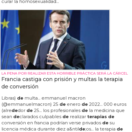
curar la homosexualidad...
LA PENA POR REALIZAR ESTA HORRIBLE PRÁCTICA SERÁ LA CÁRCEL
Francia castiga con prisión y multas la terapia
de conversión
Libras)
de
multa... emmanuel macron
(@emmanuelmacron) 25
de
enero
de
2022... 000 euros
(alre
de
dor
de
25... los profesionales
de
la medicina que
sean
de
clarados culpables
de
realizar
terapias de
conversión en francia podrían verse privados
de
su
licencia médica durante diez a&ntil
de
;os... la terapia
de