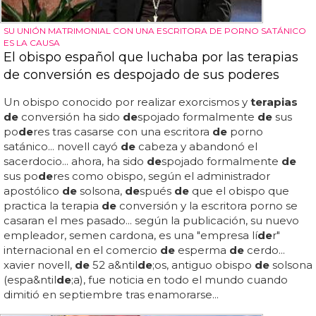
SU UNIÓN MATRIMONIAL CON UNA ESCRITORA DE PORNO SATÁNICO
ES LA CAUSA
El obispo español que luchaba por las terapias
de conversión es despojado de sus poderes
Un obispo conocido por realizar exorcismos y
terapias
de
conversión ha sido
de
spojado formalmente
de
sus
po
de
res tras casarse con una escritora
de
porno
satánico... novell cayó
de
cabeza y abandonó el
sacerdocio... ahora, ha sido
de
spojado formalmente
de
sus po
de
res como obispo, según el administrador
apostólico
de
solsona,
de
spués
de
que el obispo que
practica la terapia
de
conversión y la escritora porno se
casaran el mes pasado... según la publicación, su nuevo
empleador, semen cardona, es una "empresa lí
de
r"
internacional en el comercio
de
esperma
de
cerdo...
xavier novell,
de
52 a&ntil
de
;os, antiguo obispo
de
solsona
(espa&ntil
de
;a), fue noticia en todo el mundo cuando
dimitió en septiembre tras enamorarse...