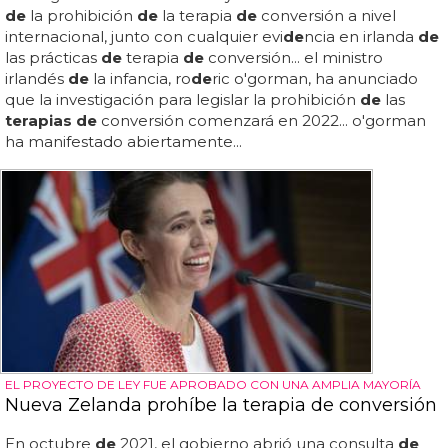
de
la prohibición
de
la terapia
de
conversión a nivel
internacional, junto con cualquier evi
de
ncia en irlanda
de
las prácticas
de
terapia
de
conversión... el ministro
irlandés
de
la infancia, ro
de
ric o'gorman, ha anunciado
que la investigación para legislar la prohibición
de
las
terapias de
conversión comenzará en 2022... o'gorman
ha manifestado abiertamente...
EL PROYECTO DE LEY FUE APROBADO CON UNA AMPLIA MAYORÍA
Nueva Zelanda prohíbe la terapia de conversión
En octubre
de
2021, el gobierno abrió una consulta
de