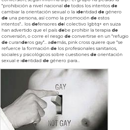
"prohibición a nivel nacional
de
todos los intentos
de
cambiar la orientación sexual o la i
de
ntidad
de
género
de
una persona, así como la promoción
de
estos
intentos"... los
de
fensores
de
l colectivo lgbtq+ en suiza
han advertido que el país
de
be prohibir la terapia
de
conversión, o corre el riesgo
de
convertirse en un "refugio
de
curan
de
ros gay"... a
de
más, pink cross quiere que "se
refuerce la formación
de
los profesionales sanitarios,
sociales y psicológicos sobre cuestiones
de
orientación
sexual e i
de
ntidad
de
género para...