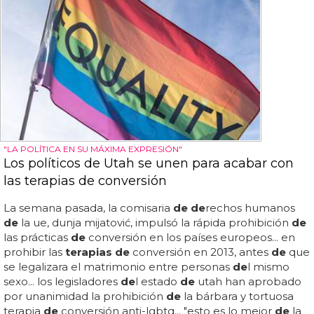
"LA POLÍTICA EN SU MÁXIMA EXPRESIÓN"
Los políticos de Utah se unen para acabar con
las terapias de conversión
La semana pasada, la comisaria
de de
rechos humanos
de
la ue, dunja mijatović, impulsó la rápida prohibición
de
las prácticas
de
conversión en los países europeos... en
prohibir las
terapias de
conversión en 2013, antes
de
que
se legalizara el matrimonio entre personas
de
l mismo
sexo... los legisladores
de
l estado
de
utah han aprobado
por unanimidad la prohibición
de
la bárbara y tortuosa
terapia
de
conversión anti-lgbtq... "esto es lo mejor
de
la