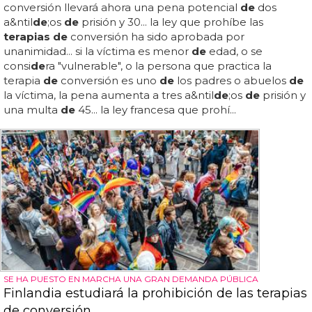
conversión llevará ahora una pena potencial
de
dos
a&ntil
de
;os
de
prisión y 30... la ley que prohíbe las
terapias de
conversión ha sido aprobada por
unanimidad... si la víctima es menor
de
edad, o se
consi
de
ra "vulnerable", o la persona que practica la
terapia
de
conversión es uno
de
los padres o abuelos
de
la víctima, la pena aumenta a tres a&ntil
de
;os
de
prisión y
una multa
de
45... la ley francesa que prohí...
SE HA PUESTO EN MARCHA UNA GRAN DEMANDA PÚBLICA
Finlandia estudiará la prohibición de las terapias
de conversión