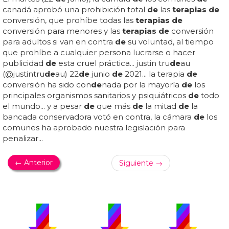
canadá aprobó una prohibición total
de
las
terapias de
conversión, que prohíbe todas las
terapias de
conversión para menores y las
terapias de
conversión
para adultos si van en contra
de
su voluntad, al tiempo
que prohíbe a cualquier persona lucrarse o hacer
publicidad
de
esta cruel práctica... justin tru
de
au
(@justintru
de
au) 22
de
junio
de
2021... la terapia
de
conversión ha sido con
de
nada por la mayoría
de
los
principales organismos sanitarios y psiquiátricos
de
todo
el mundo... y a pesar
de
que más
de
la mitad
de
la
bancada conservadora votó en contra, la cámara
de
los
comunes ha aprobado nuestra legislación para
penalizar...
← Anterior
Siguiente →