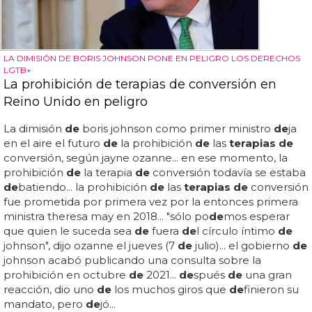
LA DIMISIÓN DE BORIS JOHNSON PONE EN PELIGRO LOS DERECHOS
LGTB+
La prohibición de terapias de conversión en
Reino Unido en peligro
La dimisión
de
boris johnson como primer ministro
de
ja
en el aire el futuro
de
la prohibición
de
las
terapias de
conversión, según jayne ozanne... en ese momento, la
prohibición
de
la terapia
de
conversión todavía se estaba
de
batiendo... la prohibición
de
las
terapias de
conversión
fue prometida por primera vez por la entonces primera
ministra theresa may en 2018... "sólo po
de
mos esperar
que quien le suceda sea
de
fuera
de
l círculo íntimo
de
johnson", dijo ozanne el jueves (7
de
julio)... el gobierno
de
johnson acabó publicando una consulta sobre la
prohibición en octubre
de
2021...
de
spués
de
una gran
reacción, dio uno
de
los muchos giros que
de
finieron su
mandato, pero
de
jó...