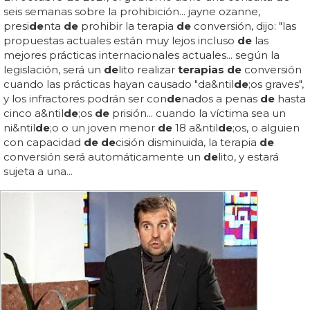
seis semanas sobre la prohibición... jayne ozanne,
presi
de
nta
de
prohibir la terapia
de
conversión, dijo: "las
propuestas actuales están muy lejos incluso
de
las
mejores prácticas internacionales actuales... según la
legislación, será un
de
lito realizar
terapias de
conversión
cuando las prácticas hayan causado "da&ntil
de
;os graves",
y los infractores podrán ser con
de
nados a penas
de
hasta
cinco a&ntil
de
;os
de
prisión... cuando la víctima sea un
ni&ntil
de
;o o un joven menor
de
18 a&ntil
de
;os, o alguien
con capacidad
de de
cisión disminuida, la terapia
de
conversión será automáticamente un
de
lito, y estará
sujeta a una...