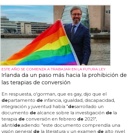
ESTE AÑO SE COMIENZA A TRABAJAR EN LA FUTURA LEY
Irlanda da un paso más hacia la prohibición de
las terapias de conversión
En respuesta, o'gorman, que es gay, dijo que el
de
partamento
de
infancia, igualdad, discapacidad,
integración y juventud había "
de
sarrollado un
documento
de
alcance sobre la investigación
de
la
terapia
de
conversión en febrero
de
2021",
a&ntil
de
;adiendo: "este documento comprendía una
visión general
de
la literatura y un examen
de
alto nivel