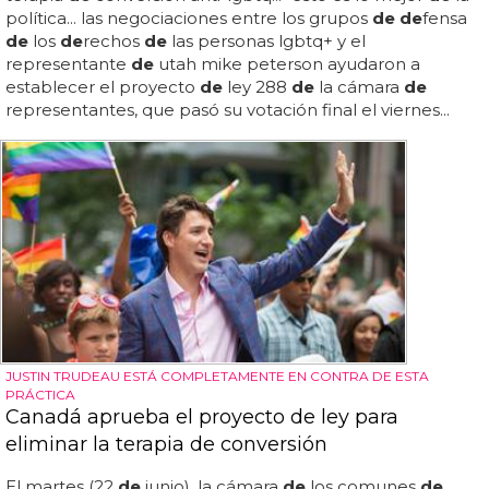
política... las negociaciones entre los grupos
de de
fensa
de
los
de
rechos
de
las personas lgbtq+ y el
representante
de
utah mike peterson ayudaron a
establecer el proyecto
de
ley 288
de
la cámara
de
representantes, que pasó su votación final el viernes...
JUSTIN TRUDEAU ESTÁ COMPLETAMENTE EN CONTRA DE ESTA
PRÁCTICA
Canadá aprueba el proyecto de ley para
eliminar la terapia de conversión
El martes (22
de
junio), la cámara
de
los comunes
de