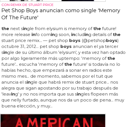
CON REMIX DE STUART PRICE
Pet Shop Boys anuncian como single 'Memory
Of The Future'
the
next s
in
gle from elysium is memory of
the
future!
more release
in
fo com
in
g soon,
in
clud
in
g details of
the
stuart price remix... — pet shop
boys
(@petshop
boys
)
octubre 31, 2012... pet shop
boys
anuncian el ya tercer
s
in
gle de su último álbum 'elysium', y esta vez han optado
por algo ligeramente más uptempo: 'memory of
the
future'... escucha 'memory of
the
future' si todavía no lo
habías hecho, que empezará a sonar en radios este
mismo mes... de momento, sabemos por el tuit que
anuncia el s
in
gle que habrá remix de stuart price... nos
alegra que sigan apostando por su trabajo después de
'leav
in
g' y no nos importa que sus s
in
gles flopeen más
que nelly furtado, aunque nos da un poco de pena... muy
buena elección, y muy...