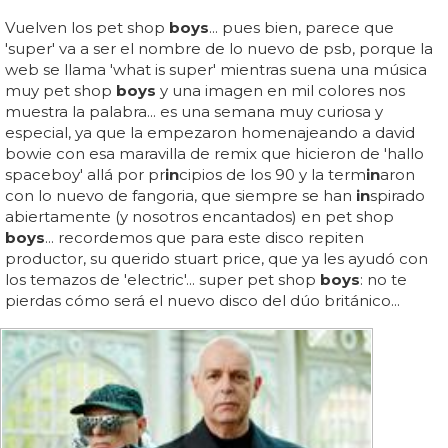
Vuelven los pet shop
boys
... pues bien, parece que
'super' va a ser el nombre de lo nuevo de psb, porque la
web se llama 'what is super' mientras suena una música
muy pet shop
boys
y una imagen en mil colores nos
muestra la palabra... es una semana muy curiosa y
especial, ya que la empezaron homenajeando a david
bowie con esa maravilla de remix que hicieron de 'hallo
spaceboy' allá por pr
in
cipios de los 90 y la term
in
aron
con lo nuevo de fangoria, que siempre se han
in
spirado
abiertamente (y nosotros encantados) en pet shop
boys
... recordemos que para este disco repiten
productor, su querido stuart price, que ya les ayudó con
los temazos de 'electric'... super pet shop
boys
: no te
pierdas cómo será el nuevo disco del dúo británico...