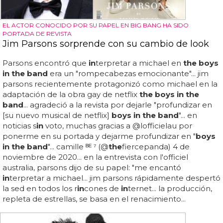
EL ACTOR CONOCIDO POR SU PAPEL EN BIG BANG HA SIDO
PORTADA DE REVISTA
Jim Parsons sorprende con su cambio de look
Parsons encontró que
in
terpretar a michael en
the boys
in the band
era un "rompecabezas emocionante"... jim
parsons recientemente protagonizó como michael en la
adaptación de la obra gay de netflix
the boys in the
band
... agradeció a la revista por dejarle "profundizar en
[su nuevo musical de netflix]
boys in the band
"... en
noticias s
in
voto, muchas gracias a @lofficielau por
ponerme en su portada y dejarme profundizar en "
boys
in the band
"... camille ᴮᴱ ⁷ (@
the
fiercepanda) 4 de
noviembre de 2020... en la entrevista con l'officiel
australia, parsons dijo de su papel: "me encantó
in
terpretar a michael... jim parsons rápidamente despertó
la sed en todos los r
in
cones de
in
ternet... la producción,
repleta de estrellas, se basa en el renacimiento...