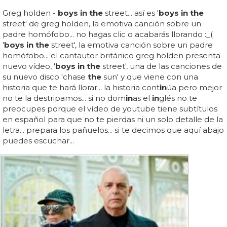
Greg holden -
boys in the
street... así es '
boys in the
street' de greg holden, la emotiva canción sobre un
padre homófobo... no hagas clic o acabarás llorando :_(
'
boys in the
street', la emotiva canción sobre un padre
homófobo... el cantautor británico greg holden presenta
nuevo vídeo, '
boys in the
street', una de las canciones de
su nuevo disco 'chase
the
sun' y que viene con una
historia que te hará llorar... la historia cont
in
úa pero mejor
no te la destripamos... si no dom
in
as el
in
glés no te
preocupes porque el vídeo de youtube tiene subtítulos
en español para que no te pierdas ni un solo detalle de la
letra... prepara los pañuelos... si te decimos que aquí abajo
puedes escuchar...