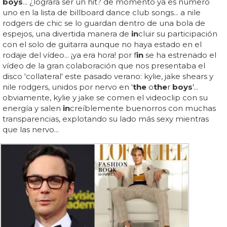
boys
... ¿logrará ser un hit? de momento ya es número
uno en la lista de billboard dance club songs... a nile
rodgers de chic se lo guardan dentro de una bola de
espejos, una divertida manera de
in
cluir su participación
con el solo de guitarra aunque no haya estado en el
rodaje del vídeo... ¡ya era hora! por f
in
se ha estrenado el
vídeo de la gran colaboración que nos presentaba el
disco 'collateral' este pasado verano: kylie, jake shears y
nile rodgers, unidos por nervo en '
the
o
the
r
boys
'...
obviamente, kylie y jake se comen el videoclip con su
energía y salen
in
creíblemente buenorros con muchas
transparencias, explotando su lado más sexy mientras
que las nervo...