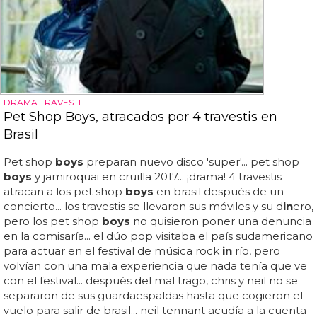
DRAMA TRAVESTI
Pet Shop Boys, atracados por 4 travestis en
Brasil
Pet shop
boys
preparan nuevo disco 'super'... pet shop
boys
y jamiroquai en cruïlla 2017... ¡drama! 4 travestis
atracan a los pet shop
boys
en brasil después de un
concierto... los travestis se llevaron sus móviles y su d
in
ero,
pero los pet shop
boys
no quisieron poner una denuncia
en la comisaría... el dúo pop visitaba el país sudamericano
para actuar en el festival de música rock
in
río, pero
volvían con una mala experiencia que nada tenía que ve
con el festival... después del mal trago, chris y neil no se
separaron de sus guardaespaldas hasta que cogieron el
vuelo para salir de brasil... neil tennant acudía a la cuenta