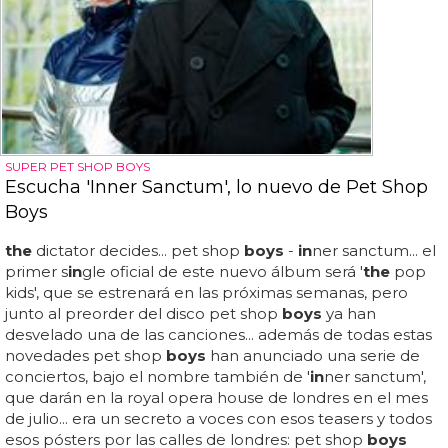
SUPER PET SHOP BOYS
Escucha 'Inner Sanctum', lo nuevo de Pet Shop
Boys
the
dictator decides... pet shop
boys
-
in
ner sanctum... el
primer s
in
gle oficial de este nuevo álbum será '
the
pop
kids', que se estrenará en las próximas semanas, pero
junto al preorder del disco pet shop
boys
ya han
desvelado una de las canciones... además de todas estas
novedades pet shop
boys
han anunciado una serie de
conciertos, bajo el nombre también de '
in
ner sanctum',
que darán en la royal opera house de londres en el mes
de julio... era un secreto a voces con esos teasers y todos
esos pósters por las calles de londres: pet shop
boys