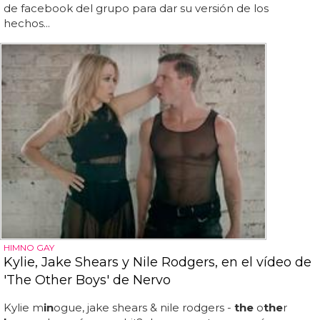
de facebook del grupo para dar su versión de los
hechos...
HIMNO GAY
Kylie, Jake Shears y Nile Rodgers, en el vídeo de
'The Other Boys' de Nervo
Kylie m
in
ogue, jake shears & nile rodgers -
the
o
the
r