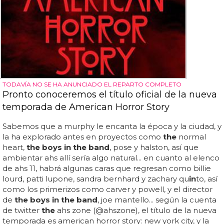
TODAVÍA NO SE HA ANUNCIADO EL REPARTO COMPLETO
Pronto conoceremos el título oficial de la nueva
temporada de American Horror Story
Sabemos que a murphy le encanta la época y la ciudad, y
la ha explorado antes en proyectos como
the
normal
heart,
the boys in the band
, pose y halston, así que
ambientar ahs allí sería algo natural... en cuanto al elenco
de ahs 11, habrá algunas caras que regresan como billie
lourd, patti lupone, sandra bernhard y zachary qu
in
to, así
como los primerizos como carver y powell, y el director
de
the boys in the band
, joe mantello... según la cuenta
de twitter
the
ahs zone (@ahszone), el título de la nueva
temporada es american horror story: new york city, y la