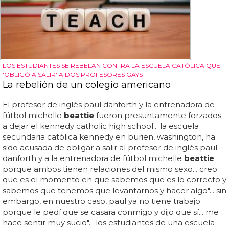
LOS ESTUDIANTES SE REBELAN CONTRA LA ESCUELA CATÓLICA QUE
'OBLIGÓ A SALIR' A DOS PROFESORES GAYS
La rebelión de un colegio americano
El profesor de inglés paul danforth y la entrenadora de
fútbol michelle
beattie
fueron presuntamente forzados
a dejar el kennedy catholic high school... la escuela
secundaria católica kennedy en burien, washington, ha
sido acusada de obligar a salir al profesor de inglés paul
danforth y a la entrenadora de fútbol michelle
beattie
porque ambos tienen relaciones del mismo sexo... creo
que es el momento en que sabemos que es lo correcto y
sabemos que tenemos que levantarnos y hacer algo"... sin
embargo, en nuestro caso, paul ya no tiene trabajo
porque le pedí que se casara conmigo y dijo que sí... me
hace sentir muy sucio"... los estudiantes de una escuela