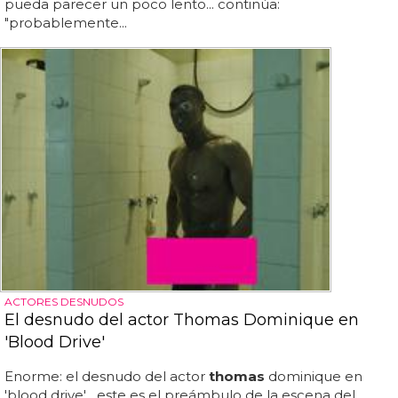
pueda parecer un poco lento... continúa:
"probablemente...
ACTORES DESNUDOS
El desnudo del actor Thomas Dominique en
'Blood Drive'
Enorme: el desnudo del actor
thomas
dominique en
'blood drive'... este es el preámbulo de la escena del