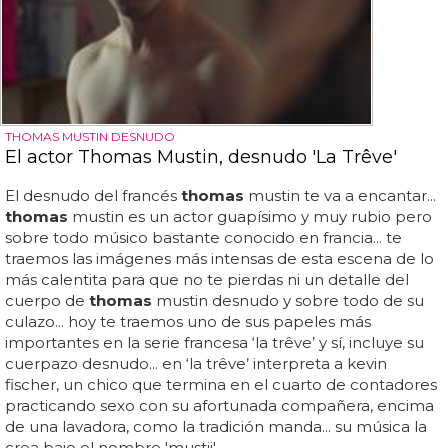
THOMAS MUSTIN DESNUDO
El actor Thomas Mustin, desnudo 'La Trêve'
El desnudo del francés
thomas
mustin te va a encantar...
thomas
mustin es un actor guapísimo y muy rubio pero
sobre todo músico bastante conocido en francia... te
traemos las imágenes más intensas de esta escena de lo
más calentita para que no te pierdas ni un detalle del
cuerpo de
thomas
mustin desnudo y sobre todo de su
culazo... hoy te traemos uno de sus papeles más
importantes en la serie francesa ‘la trêve’ y sí, incluye su
cuerpazo desnudo... en ‘la trêve’ interpreta a kevin
fischer, un chico que termina en el cuarto de contadores
practicando sexo con su afortunada compañera, encima
de una lavadora, como la tradición manda... su música la
crea bajo el nombre 'mustii'...