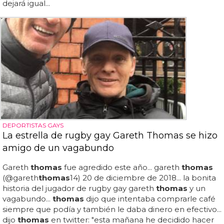
dejará igual...
DEPORTISTAS GAYS
La estrella de rugby gay Gareth Thomas se hizo
amigo de un vagabundo
Gareth
thomas
fue agredido este año... gareth
thomas
(@gareth
thomas
14) 20 de diciembre de 2018... la bonita
historia del jugador de rugby gay gareth
thomas
y un
vagabundo...
thomas
dijo que intentaba comprarle café
siempre que podía y también le daba dinero en efectivo...
dijo
thomas
en twitter: "esta mañana he decidido hacer