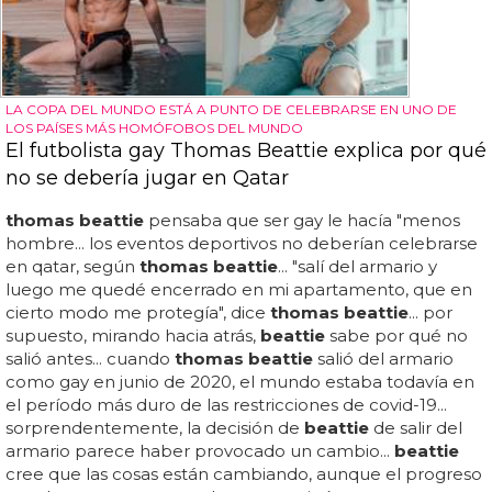
LA COPA DEL MUNDO ESTÁ A PUNTO DE CELEBRARSE EN UNO DE
LOS PAÍSES MÁS HOMÓFOBOS DEL MUNDO
El futbolista gay Thomas Beattie explica por qué
no se debería jugar en Qatar
thomas beattie
pensaba que ser gay le hacía "menos
hombre... los eventos deportivos no deberían celebrarse
en qatar, según
thomas beattie
... "salí del armario y
luego me quedé encerrado en mi apartamento, que en
cierto modo me protegía", dice
thomas beattie
... por
supuesto, mirando hacia atrás,
beattie
sabe por qué no
salió antes... cuando
thomas beattie
salió del armario
como gay en junio de 2020, el mundo estaba todavía en
el período más duro de las restricciones de covid-19...
sorprendentemente, la decisión de
beattie
de salir del
armario parece haber provocado un cambio...
beattie
cree que las cosas están cambiando, aunque el progreso