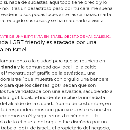
eso sí, nada de subastas, aquí todo tiene precio y lo
 no... tras un desastroso paso por 'tu cara me suena'
 evidenció sus pocas luces ante las cámaras, marta
a recogido sus cosas y se ha marchado a vivir a
RATE DE UNA IMPRENTA EN ISRAEL, OBJETO DE VANDALISMO.
nda LGBT friendly es atacada por una
a en Israel
 llamamiento a la ciudad para que se reuniera en
a
tienda
y la comunidad gay local... el alcalde
l "monstruoso" graffiti de la esvástica... una
dora israelí que muestra con orgullo una bandera
lo para que los clientes lgbt+ sepan que son
os fue vandalizada con una esvástica, sacudiendo a
dad lgbt local... el incidente recibió la inmediata
el alcalde de la ciudad... "como de costumbre, en
idad responderemos con gran voz... este es nuestro
creemos en él y seguiremos haciéndolo... la
a de la etiqueta del orgullo fue diseñada por un
rabajo lgbt+ de israel... el propietario del negocio,