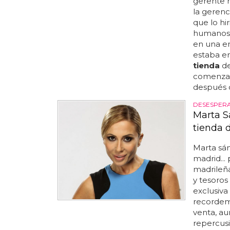
gerente r
la gerenc
que lo hi
humanos, 
en una en
estaba em
tienda
de
comenzar
después d
DESESPER
Marta S
tienda 
Marta sá
madrid...
madrileñ
y tesoros
exclusiva 
recordem
venta, au
repercusi