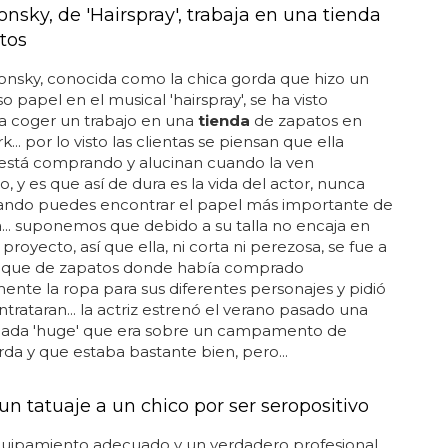
onsky, de 'Hairspray', trabaja en una tienda
tos
onsky, conocida como la chica gorda que hizo un
o papel en el musical 'hairspray', se ha visto
a coger un trabajo en una
tienda
de zapatos en
... por lo visto las clientas se piensan que ella
está comprando y alucinan cuando la ven
o, y es que así de dura es la vida del actor, nunca
ando puedes encontrar el papel más importante de
a... suponemos que debido a su talla no encaja en
proyecto, así que ella, ni corta ni perezosa, se fue a
ique de zapatos donde había comprado
ente la ropa para sus diferentes personajes y pidió
ntrataran... la actriz estrenó el verano pasado una
amada 'huge' que era sobre un campamento de
da y que estaba bastante bien, pero...
n tatuaje a un chico por ser seropositivo
quipamiento adecuado y un verdadero profesional,