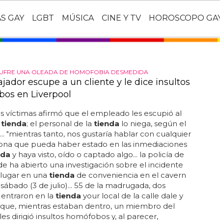
AS GAY
LGBT
MÚSICA
CINE Y TV
HOROSCOPO GA
SUFRE UNA OLEADA DE HOMOFOBIA DESMEDIDA
jador escupe a un cliente y le dice insultos
os en Liverpool
s víctimas afirmó que el empleado les escupió al
a
tienda
; el personal de la
tienda
lo niega, según el
... "mientras tanto, nos gustaría hablar con cualquier
sona que pueda haber estado en las inmediaciones
nda
y haya visto, oído o captado algo... la policía de
e ha abierto una investigación sobre el incidente
 lugar en una
tienda
de conveniencia en el cavern
 sábado (3 de julio)... 55 de la madrugada, dos
entraron en la
tienda
your local de la calle dale y
 que, mientras estaban dentro, un miembro del
les dirigió insultos homófobos y, al parecer,