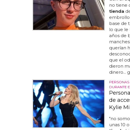
no tiene 
tienda
de
embrollo 
base de t
lo que le
años de 
manchest
querían h
desconoc
que el odi
dieron má
dinero... 
PERSONAS 
DURANTE E
Persona
de acce
Kylie M
"no somos
unas 10 o