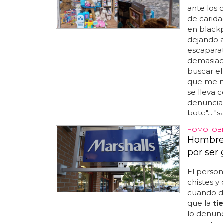
ante los 
de carida
en blackp
dejando a 
escaparat
demasiado
buscar el
que me m
se lleva 
denuncia
bote"... "s
HOMOFOBI
Hombre 
por ser
El person
chistes y
cuando di
que la
ti
lo denunc