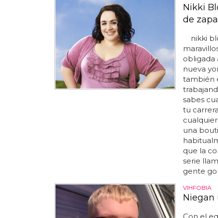
Nikki Bl
de zapa
nikki bl
maravillos
obligada 
nueva york
también 
trabajand
sabes cu
tu carrer
cualquier 
una bout
habitualm
que la co
serie ll
gente gor
VIHFOBIA
Niegan u
Con el e