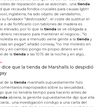
costes de reparación que se avecinan... una
tienda
d que recauda fondos cruciales para causas lgbt+
ool, inglaterra, ha sido objeto de vandalismo,
su fundador "destrozado"... el coste de sustituir el
e o de fortificarlo con tablones de madera es
 elevado, por lo que la
tienda
se ve obligada a
 dinero necesario para mantener el negocio... "lo
olesta es que a menudo viene gente a la
tienda
y
cosas sin pagar", añadió conway, "no me molesto en
rlo y en cambio pongo mi propio dinero en el
alí de la
tienda
a las 10:15 de la noche y en algú...
A
dice que la tienda de Marshalls lo despidió
 gay
al de la
tienda
marshalls supuestamente hizo
 comentarios inapropiados sobre su sexualidad...
jo que no tendría tiempo para hacerlo antes de
enda
abriera, la gerente supuestamente dijo que ella
iaría... una investigación condujo a una carta del