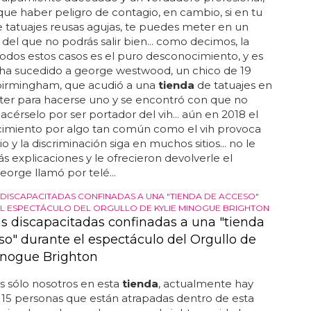
que haber peligro de contagio, en cambio, si en tu
 tatuajes reusas agujas, te puedes meter en un
del que no podrás salir bien... como decimos, la
odos estos casos es el puro desconocimiento, y es
 ha sucedido a george westwood, un chico de 19
birmingham, que acudió a una
tienda
de tatuajes en
er para hacerse uno y se encontró con que no
acérselo por ser portador del vih... aún en 2018 el
imiento por algo tan común como el vih provoca
o y la discriminación siga en muchos sitios... no le
s explicaciones y le ofrecieron devolverle el
george llamó por telé...
DISCAPACITADAS CONFINADAS A UNA "TIENDA DE ACCESO"
L ESPECTÁCULO DEL ORGULLO DE KYLIE MINOGUE BRIGHTON
s discapacitadas confinadas a una "tienda
so" durante el espectáculo del Orgullo de
inogue Brighton
 sólo nosotros en esta
tienda
, actualmente hay
 15 personas que están atrapadas dentro de esta