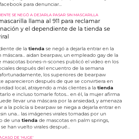
facebook para denunciar...
IENTE SE NEGÓ A DEJARLA PASAR SIN MASCARILLA
ascarilla llama al 911 para reclamar
inación y el dependiente de la tienda se
iral
diente de la
tienda
se negó a dejarla entrar en la
n máscara... aidan bearpaw, un empleado gay de la
 mascotas bones-n-scones publicó el video en los
ociales después del encuentro de la semana
 afortunadamente, los superiores de bearpaw
e aparecieron después de que se convirtiera en
ridad local, atrayendo a más clientes a la
tienda
itarlo e incluso tomarle fotos... en él, la mujer afirma
uede llevar una máscara por la ansiedad, y amenaza
r a la policía si bearpaw se niega a dejarla entrar en
sin una... las imágenes virales tomadas por un
o de una
tienda
de mascotas en palm springs,
, se han vuelto virales despué...
ACASO DE 'HUGE'