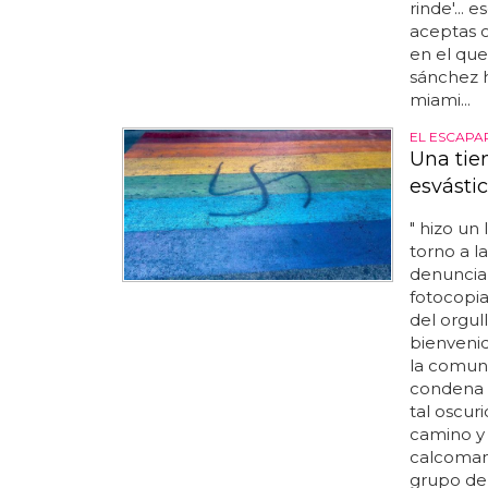
rinde'... 
aceptas o
en el que
sánchez h
miami...
EL ESCAPA
Una tie
esvástic
" hizo un
torno a l
denuncia e
fotocopia
del orgul
bienvenid
la comuni
condena d
tal oscur
camino y 
calcomaní
grupo de t