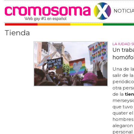
NOTICI
Tienda
LA IUDAD 
Un traba
homófob
Una de la
salir de l
periódico
otra per
de la
tie
merseysid
que tuvo
quater el
hombres 
alegaron
personal 