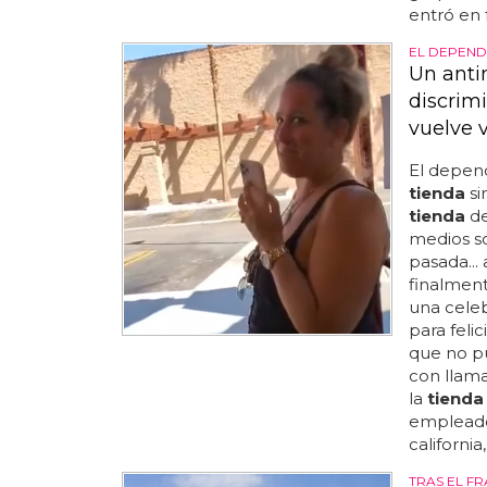
entró en 
EL DEPEND
Un antim
discrim
vuelve v
El depen
tienda
si
tienda
de
medios s
pasada...
finalment
una celeb
para felic
que no p
con llama
la
tienda
emplead
california
TRAS EL FR