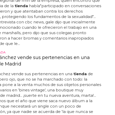
egional de rrhh de la empresa, quien encontró que
ia de la
tienda
había"participado en conversaciones
rieron y que atentaban contra los derechos
protegiendo los fundamentos de la sexualidad"...
trevista con cbc news, gale dijo que inicialmente
ocionado cuando le ofrecieron el trabajo en una
 marshalls, pero dijo que sus colegas pronto
on a hacer bromas y comentarios inapropiados
e que le...
ADA
ánchez vende sus pertenencias en una
de Madrid
nchez vende sus pertenencias en una
tienda
de
 pero ojo, que no se ha marchado con todo: la
a pone a la venta muchos de sus objetos personales
 varios en 'bines vintage', una boutique muy
de madrid... ¡suerte en tu nueva aventura, marta!...
os que el año que viene saca nuevo álbum a la
nque necesitará un single con un poco de
ón, ya que nadie se acuerda de 'la que nunca se