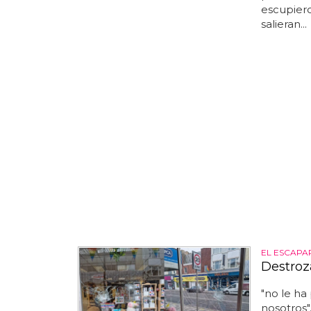
escupiero
salieran...
EL ESCAPA
Destroz
"no le ha
nosotros".