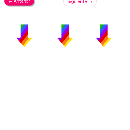
← Anterior
Siguiente →
PUBLICIDAD
COLABORA
AVISO LEGAL
CONTACTO
Copyright 2026 CromosomaX