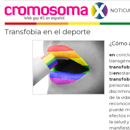
NOTICI
Transfobia en el deporte
¿Cómo a
en
conclu
transgéne
transfob
bi
en
estar
transfob
personas 
discrimin
de la vid
reconoci
puede man
efectos 
la salud 
manifies