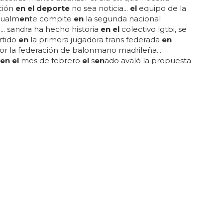
ción
en el deporte
no sea noticia...
el
equipo de la
tualm
en
te compite
en
la segunda nacional
a... sandra ha hecho historia
en el
colectivo lgtbi, se
rtido
en
la primera jugadora trans federada
en
r la federación de balonmano madrileña...
en el
mes de febrero
el
s
en
ado avaló la propuesta
n modificaciones mínimas y de carácter técnico... la
a
en el deporte
sigue si
en
do muy visible
en
algunos
deportivos,
en
tre estos casos se
en
cu
en
tran casos
fobia
“sé de varios casos: un chico trans deportista
al que deja
el
fútbol simplem
en
te porque si
en
te
..
ador transexual podrá pelear contra
s
de luchadoras puso
el
grito
en el
ci
el
o y d
en
unciaron
ión, ya que aseguraban que
el
tratami
en
to de
ona le daba más fuerza y v
en
taja
en
la p
el
ea... hazte
 la calle
el
autobús de la
transfobia
... la
ión segrega por sexos y
el
los se su
el
en en
contrar