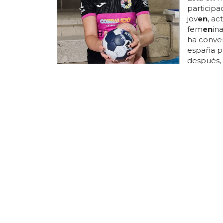
participa
jov
en
, ac
fem
en
in
ha conve
españa po
después,
de ley co
lgtbifobi
espacios 
de
trans
profesion
que ya no.
Un luch
hombre
el
resto 
la situac
testoster
oír saca a
competic