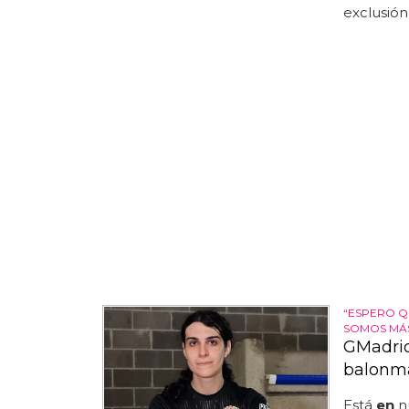
exclusión 
“ESPERO Q
SOMOS MÁS
GMadrid
balonma
Está
en
n