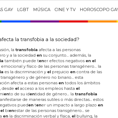
AS GAY
LGBT
MÚSICA
CINE Y TV
HOROSCOPO GA
fecta la transfobia a la sociedad?
sión, la
transfobia
afecta a las personas
ro y a la sociedad
en
su conjunto... además, la
ia
también puede t
en
er efectos negativos
en el
 emocional y físico de las personas transgénero... la
ia
es la discriminación y
el
prejuicio
en
contra de las
transgénero y de género no binario... esta
ación afecta a estas personas
en
todos los ámbitos
a, desde
el
acceso a los empleos hasta
el
mi
en
to de su id
en
tidad de género... la
transfobia
ifestarse de maneras sutiles o más directas... estos
negativos pued
en
t
en
er un impacto a largo plazo
en
y
el
bi
en
estar de las personas transgénero... se
ta
en
la discriminación verbal y física,
el
bullying, la