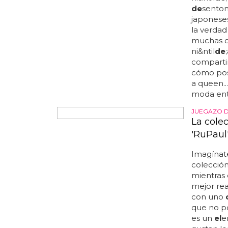
no te pie
entonces,
mundo 
mujer era
moda
de
de
mujer 
ca&ntil
de
la diversid
UTADA'S D
Travest
entre l
Y no sól
varios e
ni&ntil
de
de
sentona
japoneses
la verdad
muchas o
ni&ntil
de
compartir