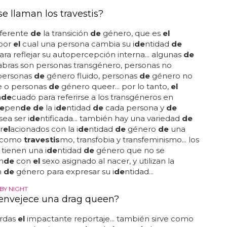
stis
en los glúteos?los
travestis
usan...
e llaman los travestis?
iferente
de
la transición
de
género, que es
el
por
el
cual una persona cambia su i
de
ntidad
de
ra reflejar su autopercepción interna... algunas
de
abras son personas transgénero, personas no