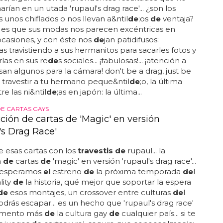
rdas estas sesiones
de
fotos históricas... por ese
 la homosexualidad se seguía r
el
acionando con
el
de
l espectáculo y si un hombre se disfrazaba
de
 que algo tenía o escondía... los actores más
de
l momento no se cortaban un p
el
o en disfrazarse
y realizar las sesiones
de
fotos más divertidas y
;eras que te puedas imaginar... representan no solo
ad...
RAG RACE
ir a tu hermano pequeño, la última moda
as niñas en Japón
o hablamos
de
cosplay... en la siguiente galería tienes
jemplos
de
esta moda tan peculiar
de
travestir a los
;os, algunos con sorpren
de
ntes resultados que no
rían en un utada 'rupaul's drag race'... ¿son los
 unos chiflados o nos llevan a&ntil
de
;os
de
ventaja?
 es que sus modas nos parecen excéntricas en
casiones, y con éste nos
de
jan patidifusos:
;as travistiendo a sus hermanitos para sacarles fotos y
las en sus re
de
s sociales... ¡fabulosas!... ¡atención a