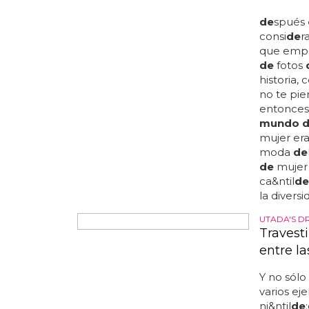
Brenda l
nacida en
"brenda 
trayector
"hijas" en
travestis
acoger i
vulnerabi
travestis
paulo par
como "
el
época,
el
el
crimen
DRAG QUEE
Así eran
de
spués
consi
de
r
que emp
de
fotos
historia,