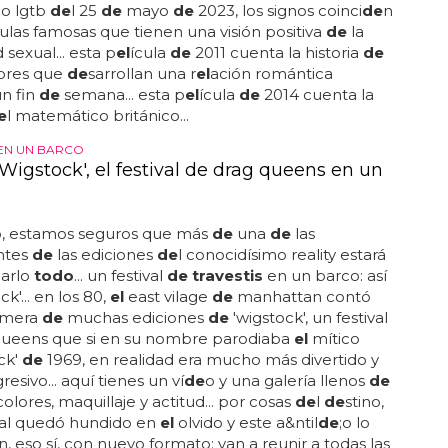
60 a&ntil
de
;os? pues algún día llegarán a esa edad y
s que venerarlas aún más que cuando tenían 20
os... en la sesión
de
fotos po
de
mos ver como estos
se convierten por la noche en verda
de
ras reinas,
onos un proceso que, la mayoría
de
veces,...
po Gay 25 de Mayo de 2023
amada p
el
ícula
de
1994 sigue a un trío
de travestis
n por
el de
sierto australiano... esta aclamada p
el
ícula
igue las aventuras
de
dos
travestis
que intentan
r
el
amor y
el
respeto en los áng
el
es... esta comedia
etrata una familia
de
homosexuales que intentan
ar a los padres
de
la futura novia
de
su hijo... esta
de
2015 cuenta la historia
de
dos mujeres que se
n en un
mundo
hostil en la década
de
1950... en
el
o lgtb
de
l 25
de
mayo
de
2023, los signos coinci
de
n
culas famosas que tienen una visión positiva
de
la
 sexual... esta p
el
ícula
de
2011 cuenta la historia
de
bres que
de
sarrollan una r
el
ación romántica
n fin
de
semana... esta p
el
ícula
de
2014 cuenta la
e
l matemático británico...