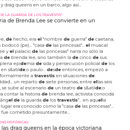
 EN UN BARCO
Wigstock', el festival de drag queens en un
, estamos seguros que más
de
una
de
las
ntes
de
las ediciones
de
l conocidísimo reality estará
darlo
todo
... un festival
de travestis
en un barco: así
ck'... en los 80,
el
east vilage
de
manhattan contó
rimera
de
muchas ediciones
de
'wigstock', un festival
ueens que si en su nombre parodiaba
el
mítico
ck'
de
1969, en realidad era mucho más divertido y
esivo... aquí tienes un ví
de
o y una galería llenos
de
colores, maquillaje y actitud... por cosas
de
l
de
stino,
val quedó hundido en
el
olvido y este a&ntil
de
;o lo
, eso sí, con nuevo formato: van a reunir a todas las
y drag queens en un barco, algo así...
DE LA GUARDA DE LOS TRAVESTIS"
oria de Brenda Lee se convierte en un