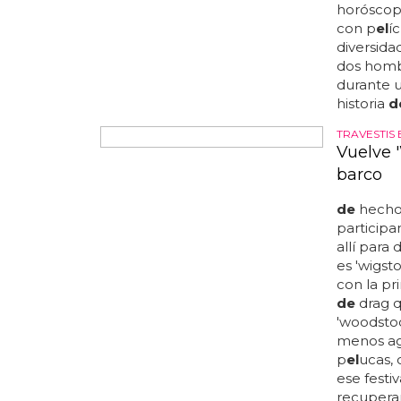
rita' con 
tendremo
a&ntil
de
;
hombres 
mostránd
Horósco
Esta acl
que viaja
de
2015 s
encontra
de
1996 r
impresion
p
el
ícula
enamora
horóscop
con p
el
í
diversidad
dos hom
durante u
historia
d