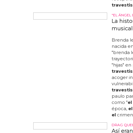
TRAVESTIS
Vuelve '
barco
de
hecho
participa
allí para 
es 'wigsto
con la p
de
drag q
'woodsto
menos agr
p
el
ucas, 
ese festi
recuperan
travestis
"EL ÁNGEL 
La hist
musical