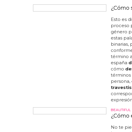
los
trave
¿Cómo s
Esto es d
proceso 
género pa
estas pal