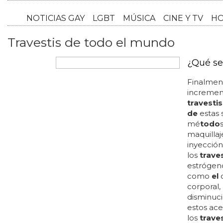
NOTICI
Travestis de todo el mundo
¿Qué se 
Finalment
incremen
travestis
de
estas 
mé
todo
maquillaj
inyecció
los
trave
estrógen
como
el
c
corporal,
disminuc
estos ace