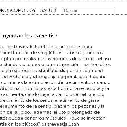
AS GAY
LGBT
MÚSICA
CINE Y TV
HOROSCOPO GA
inyectan los travestis?
e, los
travestis
también usan aceites para
tar
el
tamaño
de
sus glúteos... a
de
más, muchos
optan por realizarse inyecciones
de
silicona...
el
uso
sustancias se conoce como inyección... existen otros
s para expresar su i
de
ntidad
de
género, como
el
e,
el
vestuario y
el
lenguaje corporal... otro tipo
de
n común es la estimulación
de
crecimiento... cuando
stis
toman hormonas, esta hormona se reduce y la
o aumenta, dando lugar a cambios en
el
cuerpo,
recimiento
de
los senos,
el
aumento
de
grasa
el
aumento
de
la sensibilidad en los pezones y la
ión
de
la libido... a
de
más,
el
uso prolongado
de
ites pue
de
dañar los músculos... ¿qué se inyectan