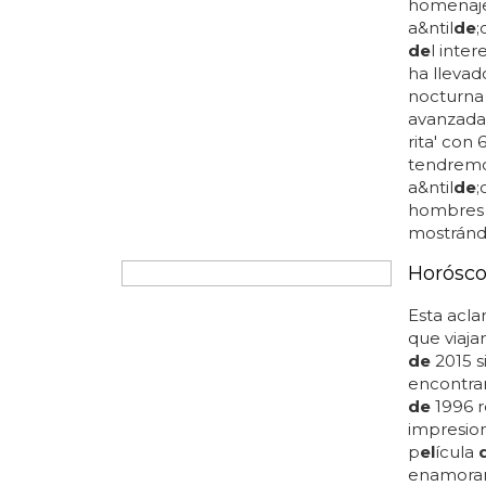
binarias,
conforme
término 
españa
d
cómo
de
términos 
persona
travestis
correspo
expresió
BEAUTIFUL 
¿Cómo e
No te pi
homenaje
a&ntil
de
;
de
l inte
ha llevad
nocturn
avanzada.