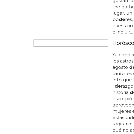
cómo posa
a queen..
moda entr
JUEGAZO D
La colec
'RuPaul
Imagínate
colecció
mientras
mejor rea
con uno
que no po
es un
el
e
gustan lo
the gathe
lugar, un
po
de
res.
cuesta im
e incluir...