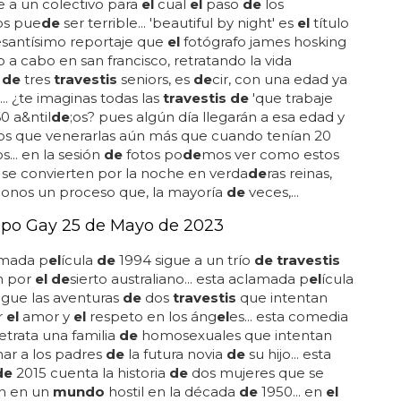
 personas
de
género fluido, personas
de
género no
 o personas
de
género queer... por lo tanto,
el
a
de
cuado para referirse a los transgéneros en
e
pen
de de
la i
de
ntidad
de
cada persona y
de
sea ser i
de
ntificada... también hay una variedad
de
r
el
acionados con la i
de
ntidad
de
género
de
una
, como
travestis
mo, transfobia y transfeminismo... los
tienen una i
de
ntidad
de
género que no se
n
de
con
el
sexo asignado al nacer, y utilizan la
n
de
género para expresar su i
de
ntidad...
BY NIGHT
nvejece una drag queen?
erdas
el
impactante reportaje... también sirve como
 a un colectivo para
el
cual
el
paso
de
los
os pue
de
ser terrible... 'beautiful by night' es
el
título
resantísimo reportaje que
el
fotógrafo james hosking
o a cabo en san francisco, retratando la vida
a
de
tres
travestis
seniors, es
de
cir, con una edad ya
.. ¿te imaginas todas las
travestis de
'que trabaje