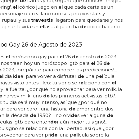
n algunos para la cámara! don't be a drag, just be
. travestir a tu hermano peque&ntil
de
;o, la última
e las ni&ntil
de
;as en japón: la última...
E CARTAS GAYS
ción de cartas de 'Magic' en versión
's Drag Race'
 esas cartas con los
travestis de
rupaul... la
n
de
cartas
de
'magic' en versión 'rupaul's drag race'...
 esperamos
el
estreno
de
la próxima temporada
de
l
lity
de
la historia, qué mejor que soportar la espera
de
esos montajes, un crossover entre culturas
de
l
drás escapar... es un hecho que 'rupaul's drag race'
mento más
de
la cultura gay
de
cualquier país... si te
s juegos
de
cartas y rol, seguro que conoces 'magic:
ring',
el
icónico juego en
el
que cada carta es un
 personaje o un villano con sus propios stats y
.. rupaul y sus
travestis
llegaron para quedarse y nos
aginar la vida sin
el
las... alguien ha
de
cidido hacerlo