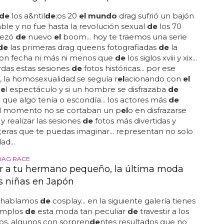
ee,
de
hecho, era
el
"nombre
de
guerra"
de
caetana,
 bodocó (pe)... "casa
de
las princesas"...
el
musical
lee y
el
palacio
de
las princesas" narra no sólo la
ia
de
brenda lee, sino también la
de
cinco
de
sus
 plena epi
de
mia
de
sida y persecución policial
de
los
en s&atil
de
;o paulo...
de
s
de
entonces, empezó a
nformalmente a
travestis
en situaciones
de
lidad... un reparto
de
siete personas, entre
el
las seis
, se sube al escenario
de
un teatro
de
s&atil
de
;o
a contar la historia
de
brenda lee, activista conocida
áng
el de
la guarda
de
los
travestis
"... en aqu
el
la
lugar era conocido como la "casa
de
las princesas"...
 fue cometido presuntamente...
NS HISTÓRICAS
 las drag queens en la época victoriana
de
los a&ntil
de
;os 20
el mundo
drag sufrió un bajón
able y no fue hasta la revolución sexual
de
los 70
ezó
de
nuevo
el
boom... hoy te traemos una serie
de
las primeras drag queens fotografiadas
de
la
 con fecha ni más ni menos que
de
los siglos xviii y xix...