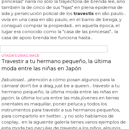
BEAUTIFUL BY NIGHT
¿Cómo envejece una drag queen?
¿te imaginas todas las
travestis
de 'que trabaje rita' con
60 años? pues algún día llegarán a esa edad y tendremos
que venerarlas aún más que cuando tenían 20 años...
'beautiful by night' es el título del interesantísimo
reportaje que el fotógrafo james hosking ha llevado a
cabo en san francisco, retratando la vida nocturna de tres
travestis
seniors, es decir, con una edad ya avanzada... no
te pierdas el impactante reportaje... ¿cómo envejece una
drag queen?... en la sesión de fotos podemos ver como
estos hombres se convierten por la noche en verdaderas
reinas, mostrándonos un proceso que, la mayoría de
veces, no es atractivo ni glamuroso... también sirve como
homenaje...