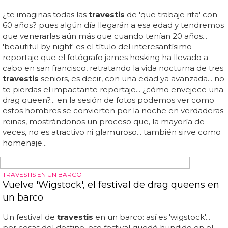
AMENAZADO POR DEFENDERNOS
Un obispo mexicano defiende a los
homosexuales
Con estas palabras, por una vez nos alegra escribir sobre
la iglesia y sobre raúl
vera
... tiene cerca de 70 años y no es
un obispo corriente: raúl
vera
ha sobrevivido a más de un
atentado, pero sigue defendiendo minorías como
prostitutas, indígenas, menores y sí, también al colectivo
lgtb... el país le ha entrevistado recientemente y sus
declaraciones sobre la homosexualidad no tienen
desperdicio... un obispo mexicano defiende a los
homosexuales: raúl
vera
, el amenazado obispo de saltillo
en méxico dice sin miedo: "los que dicen que el
homosexual es un enfermo, son los que están
enfermos"... él dice que no reconocer a los homosexuales
es como medir por las normas del rugby a los que juegan