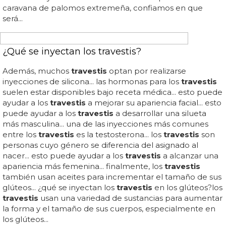
¡PISANDO FUERTE!
Caravana de travestis en Torremolinos tras la
prohibición de actuar en el Orgullo Solidario
"porque hay niños"
¡arriba la caravana de
travestis
en torremolinos!... una
publicación de caravana de
travestis
a torremolinos...
caravana de
travestis
en torremolinos tras la prohibición
de actuar en el orgullo solidario "porque hay niños"... los
transformistas de torremolinos han decidido contraatacar
a los peperos homófobos con una campaña que ha
empezado en las redes, la caravana de
travestis
(nos
encanta el nombre, muy priscilla), con la cual se están