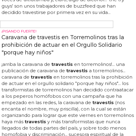
Empleados de buzzfeed prueban a ser
travestis
por un
día... sin duda, hay un claro ganador entre los cuatro, ¿cuál
crees que es el mejor en convertirse en una drag
queen?... descubriendo todos los secretos y trucos para
ser una drag queen de los pies a la cabeza, el vídeo que
te traemos no tiene desperdicio, y sorprende ver como,
con mucho trabajo pero poca experiencia, puedes ser
una gran travesti... nuestro momento favorito es cuando
tienen que colocarse sus penes para que no se noten, un
verdadero drama... invitan a su familia y amigos y les
hacen hacer un gran espectáculo, con vuelos de pelucas,
voces de ultratumba y, claro, algo de alcohol... 'the try
guys' son unos trabajadores de buzzfeed que han
decidido travestirse por primera vez en su vida...