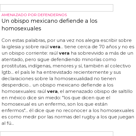
organizando para lograr que este viernes en torremolinos
haya más
travestis
y más transformistas que nunca
llegados de todas partes del país, y sobre todo menos
homofobia y discriminación... sucesora espiritual de la
caravana de palomos extremeña, confiamos en que
será...
¿Qué se inyectan los travestis?
Además, muchos
travestis
optan por realizarse
inyecciones de silicona... las hormonas para los
travestis
suelen estar disponibles bajo receta médica... esto puede