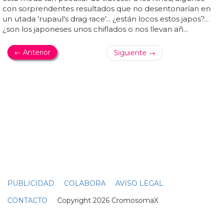
TRAVESTIS EN UN BARCO
Vuelve 'Wigstock', el festival de drag queens en
un barco
Un festival de
travestis
en un barco: así es 'wigstock'...
por cosas del destino, ese festival quedó hundido en el
olvido y este año lo recuperan, eso sí, con nuevo formato:
van a reunir a todas las
travestis
y drag queens en un
barco, algo así como 'vacaciones en el mar' + 'rupaul's
drag race'... de hecho, estamos seguros que más de una
de las participantes de las ediciones del conocidísimo
reality estará allí para darlo todo... aquí tienes un vídeo y
una galería llenos de pelucas, colores, maquillaje y