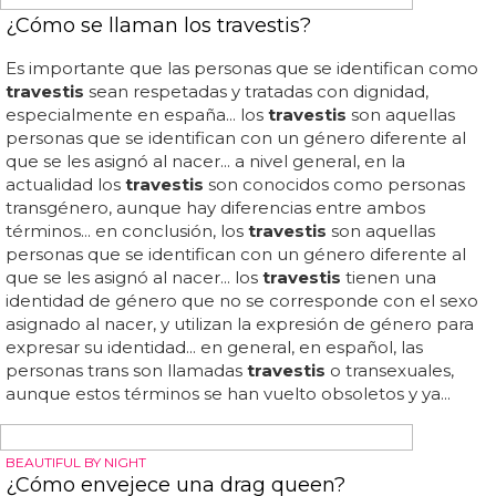
ayudar a los
travestis
a mejorar su apariencia facial... esto
puede ayudar a los
travestis
a desarrollar una silueta
más masculina... una de las inyecciones más comunes
entre los
travestis
es la testosterona... los
travestis
son
personas cuyo género se diferencia del asignado al
nacer... esto puede ayudar a los
travestis
a alcanzar una
apariencia más femenina... finalmente, los
travestis
también usan aceites para incrementar el tamaño de sus
glúteos... ¿qué se inyectan los
travestis
en los glúteos?los
travestis
usan una variedad de sustancias para aumentar
la forma y el tamaño de sus cuerpos, especialmente en
los glúteos...