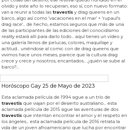
al fú...
¿Cómo se llaman los travestis?
Es importante que las personas que se identifican como
travestis
sean respetadas y tratadas con dignidad,
especialmente en españa... los
travestis
son aquellas
personas que se identifican con un género diferente al
que se les asignó al nacer... a nivel general, en la
actualidad los
travestis
son conocidos como personas
transgénero, aunque hay diferencias entre ambos
términos... en conclusión, los
travestis
son aquellas