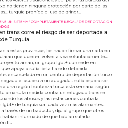
o no tienen ninguna protección por parte de las
as... turquía prohíbe el uso de grindr...
IENE UN SISTEMA "COMPLETAMENTE ILEGAL" DE DEPORTACIÓN
ADOS
n trans corre el riesgo de ser deportada a
esde Turquía
n a estas provincias, les hacen firmar una carta en
claran que quieren volver a siria voluntariamente...
 proyecto aman, un grupo lgbt+ con sede en
que apoya a sofía, ésta ha sido detenida
te, encarcelada en un centro de deportación turco
a negado el acceso a un abogado... sofía espera ser
a a una región fronteriza turca esta semana, según
to aman... la medida contra un refugiado trans se
uando los abusos y las restricciones contra la
 lgbt+ de turquía son cada vez más alarmantes...
a través de un traductor, dijo al grupo que otros
s habían informado de que habían sufrido
n fí...