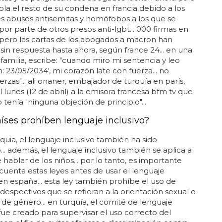
a el resto de su condena en francia debido a los
s abusos antisemitas y homófobos a los que se
por parte de otros presos anti-lgbt... 000 firmas en
, pero las cartas de los abogados a macron han
in respuesta hasta ahora, según france 24... en una
a familia, escribe: "cuando miro mi sentencia y leo
n: 23/05/2034', mi corazón late con fuerza... no
erzas"... ali onaner, embajador de turquía en parís,
l lunes (12 de abril) a la emisora francesa bfm tv que
 tenía "ninguna objeción de principio"...
íses prohíben lenguaje inclusivo?
quia, el lenguaje inclusivo también ha sido
... además, el lenguaje inclusivo también se aplica a
 hablar de los niños... por lo tanto, es importante
cuenta estas leyes antes de usar el lenguaje
 en españa... esta ley también prohíbe el uso de
despectivos que se refieran a la orientación sexual o
 de género... en turquía, el comité de lenguaje
 fue creado para supervisar el uso correcto del