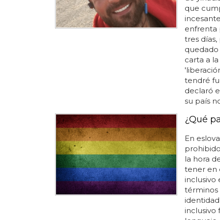
que cumpl
incesante
enfrenta 
tres días
quedado s
carta a l
'liberació
tendré fu
declaró e
su país no
¿Qué pa
En eslova
prohibido
la hora de
tener en 
inclusivo
términos 
identidad
inclusivo