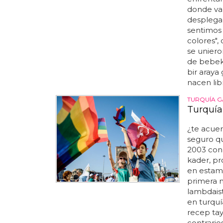
donde var
desplegar
sentimos 
colores",
se uniero
de bebek,
bir araya
nacen libr
TURQUÍA G
Turquía 
¿te acuer
seguro qu
2003 con 
kader, pro
en estamb
primera m
lambdaist
en turquí
recep tay
contrarios