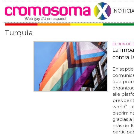
NOTICI
Turquia
EL 90% DE
La impac
contra
En septie
comunicac
que prom
organizad
aile plat
presidente
world"...
discrimin
gracias a
más de 10
participa