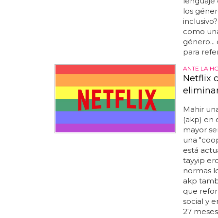
lenguaje 
los géner
inclusivo
como una
género...
para refe
ANTE LA H
Netflix
elimina
Mahir unal
(akp) en 
mayor sen
una "coop
está actu
tayyip er
normas lo
akp tamb
que refor
social y 
27 meses d