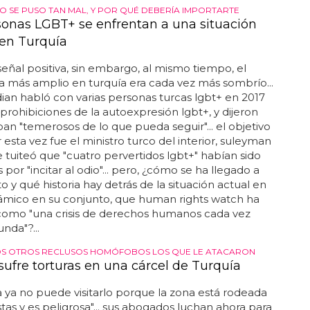
MO SE PUSO TAN MAL, Y POR QUÉ DEBERÍA IMPORTARTE
sonas LGBT+ se enfrentan a una situación
 en Turquía
eñal positiva, sin embargo, al mismo tiempo, el
 más amplio en turquía era cada vez más sombrío...
ian habló con varias personas turcas lgbt+ en 2017
 prohibiciones de la autoexpresión lgbt+, y dijeron
an "temerosos de lo que pueda seguir"... el objetivo
r esta vez fue el ministro turco del interior, suleyman
e tuiteó que "cuatro pervertidos lgbt+" habían sido
por "incitar al odio"... pero, ¿cómo se ha llegado a
o y qué historia hay detrás de la situación actual en
slámico en su conjunto, que human rights watch ha
 como "una crisis de derechos humanos cada vez
nda"?...
OS OTROS RECLUSOS HOMÓFOBOS LOS QUE LE ATACARON
sufre torturas en una cárcel de Turquía
ia ya no puede visitarlo porque la zona está rodeada
stas y es peligrosa"... sus abogados luchan ahora para