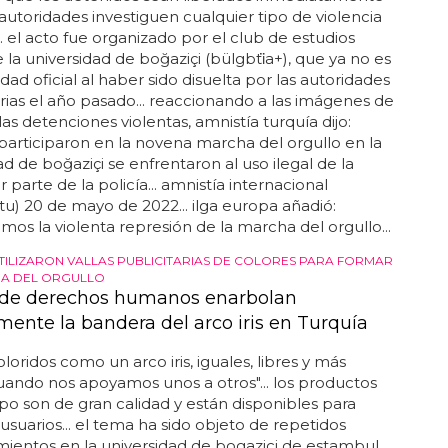
 autoridades investiguen cualquier tipo de violencia
... el acto fue organizado por el club de estudios
e la universidad de boğaziçi (bülgbti̇a+), que ya no es
dad oficial al haber sido disuelta por las autoridades
arias el año pasado... reaccionando a las imágenes de
las detenciones violentas, amnistía turquía dijo:
participaron en la novena marcha del orgullo en la
ad de boğaziçi se enfrentaron al uso ilegal de la
 parte de la policía... amnistía internacional
u) 20 de mayo de 2022... ilga europa añadió:
os la violenta represión de la marcha del orgullo...
UTILIZARON VALLAS PUBLICITARIAS DE COLORES PARA FORMAR
RA DEL ORGULLO
de derechos humanos enarbolan
mente la bandera del arco iris en Turquía
loridos como un arco iris, iguales, libres y más
uando nos apoyamos unos a otros"... los productos
ipo son de gran calidad y están disponibles para
 usuarios... el tema ha sido objeto de repetidos
ientos en la universidad de bogazici de estambul,