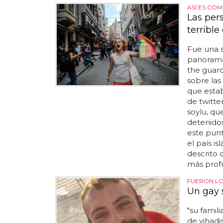
ASÍ ES CO
Las per
terrible
Fue una s
panorama
the guard
sobre las
que estab
de twitte
soylu, qu
detenidos 
este punt
el país i
descrito
más profu
FUERON L
Un gay 
"su famil
de yihadi