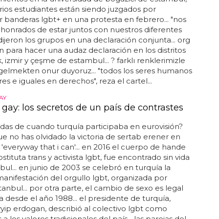
ios estudiantes están siendo juzgados por
 banderas lgbt+ en una protesta en febrero... "nos
honrados de estar juntos con nuestros diferentes
 dijeron los grupos en una declaración conjunta... org
n para hacer una audaz declaración en los distritos
 izmir y çeşme de estambul... ? farklı renklerimizle
 gelmekten onur duyoruz... "todos los seres humanos
es e iguales en derechos", reza el cartel...
AY
gay: los secretos de un país de contrastes
das de cuando turquía participaba en eurovisión?
e no has olvidado la victoria de sertab erener en
'everyway that i can'... en 2016 el cuerpo de hande
stituta trans y activista lgbt, fue encontrado sin vida
ul... en junio de 2003 se celebró en turquía la
anifestación del orgullo lgbt, organizada por
anbul... por otra parte, el cambio de sexo es legal
a desde el año 1988... el presidente de turquía,
yip erdogan, describió al colectivo lgbt como
 a los valores tradicionales del país... las parejas del