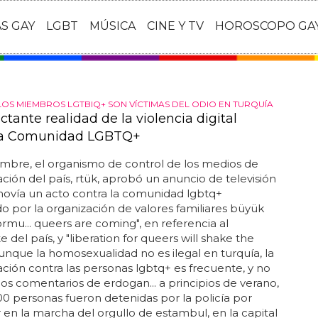
AS GAY
LGBT
MÚSICA
CINE Y TV
HOROSCOPO GA
 LOS MIEMBROS LGTBIQ+ SON VÍCTIMAS DEL ODIO EN TURQUÍA
tante realidad de la violencia digital
 la Comunidad LGBTQ+
mbre, el organismo de control de los medios de
ión del país, rtük, aprobó un anuncio de televisión
ovía un acto contra la comunidad lgbtq+
o por la organización de valores familiares büyük
formu... queers are coming", en referencia al
 del país, y "liberation for queers will shake the
 aunque la homosexualidad no es ilegal en turquía, la
ación contra las personas lgbtq+ es frecuente, y no
 los comentarios de erdogan... a principios de verano,
0 personas fueron detenidas por la policía por
r en la marcha del orgullo de estambul, en la capital