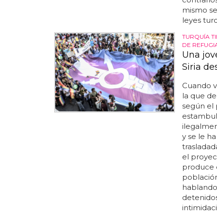
mismo sex
leyes turc
TURQUÍA T
DE REFUGI
Una jove
Siria d
Cuando va
la que de
según el
estambul 
ilegalmen
y se le h
trasladad
el proyec
produce c
población
hablando 
detenido
intimidació