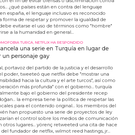
con el fin de evitar ofensas o discriminación contra
os... ¿qué países están en contra del lenguaje
?en españa, el lenguaje inclusivo es reconocido
 forma de respetar y promover la igualdad de
 debe evitarse el uso de términos como "hombre"
rirse a la humanidad en general...
OMOFOBIA TURCA, NETFLIX HA RESPONDIDO
 cancela una serie en Turquía en lugar de
r un personaje gay
, portavoz del partido de la justicia y el desarrollo
el poder, tweeteó que netflix debe "mostrar una
sibilidad hacia la cultura y el arte turcos", así como
eración más profunda" con el gobierno... turquía
almente bajo el gobierno del presidente recep
doğan... la empresa tiene la política de respetar las
cales para el contenido original... los miembros del
ién han propuesto una serie de proyectos de ley
zarían el control sobre los medios de comunicación
en otros lugares... yörenç retweeted una cita de hace
el fundador de netflix, wilmot reed hastings, jr...