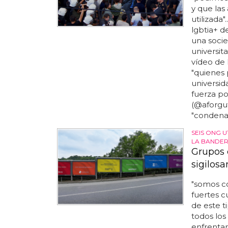
y que las
utilizada"
lgbtia+ d
una socie
universit
vídeo de 
"quienes 
universid
fuerza por
(@aforgut
"condenam
SEIS ONG 
LA BANDE
Grupos 
sigilosa
"somos co
fuertes c
de este t
todos los
enfrentam