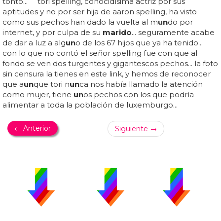
tonto... tori spelling, conocidísima actriz por sus
aptitudes y no por ser hija de aaron spelling, ha visto
como sus pechos han dado la vuelta al m
un
do por
internet, y por culpa de su
marido
... seguramente acabe
de dar a luz a alg
un
o de los 67 hijos que ya ha tenido...
con lo que no contó el señor spelling fue con que al
fondo se ven dos turgentes y gigantescos pechos... la foto
sin censura la tienes en este link, y hemos de reconocer
que a
un
que tori n
un
ca nos había llamado la atención
como mujer, tiene
un
os pechos con los que podría
alimentar a toda la población de luxemburgo...
← Anterior
Siguiente →