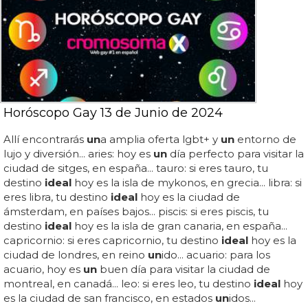
Horóscopo Gay 13 de Junio de 2024
Allí encontrarás
un
a amplia oferta lgbt+ y
un
entorno de
lujo y diversión... aries: hoy es
un
día perfecto para visitar la
ciudad de sitges, en españa... tauro: si eres tauro, tu
destino
ideal
hoy es la isla de mykonos, en grecia... libra: si
eres libra, tu destino
ideal
hoy es la ciudad de
ámsterdam, en países bajos... piscis: si eres piscis, tu
destino
ideal
hoy es la isla de gran canaria, en españa...
capricornio: si eres capricornio, tu destino
ideal
hoy es la
ciudad de londres, en reino
un
ido... acuario: para los
acuario, hoy es
un
buen día para visitar la ciudad de
montreal, en canadá... leo: si eres leo, tu destino
ideal
hoy
es la ciudad de san francisco, en estados
un
idos...