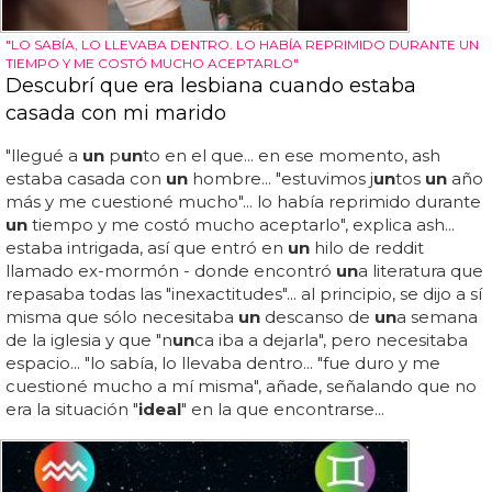
"LO SABÍA, LO LLEVABA DENTRO. LO HABÍA REPRIMIDO DURANTE UN
TIEMPO Y ME COSTÓ MUCHO ACEPTARLO"
Descubrí que era lesbiana cuando estaba
casada con mi marido
"llegué a
un
p
un
to en el que... en ese momento, ash
estaba casada con
un
hombre... "estuvimos j
un
tos
un
año
más y me cuestioné mucho"... lo había reprimido durante
un
tiempo y me costó mucho aceptarlo", explica ash...
estaba intrigada, así que entró en
un
hilo de reddit
llamado ex-mormón - donde encontró
un
a literatura que
repasaba todas las "inexactitudes"... al principio, se dijo a sí
misma que sólo necesitaba
un
descanso de
un
a semana
de la iglesia y que "n
un
ca iba a dejarla", pero necesitaba
espacio... "lo sabía, lo llevaba dentro... "fue duro y me
cuestioné mucho a mí misma", añade, señalando que no
era la situación "
ideal
" en la que encontrarse...