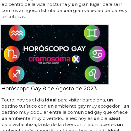
epicentro de la vida nocturna y
un
gran lugar para salir
con tus amigos... disfruta de
un
a gran variedad de bares y
discotecas...
Horóscopo Gay 8 de Agosto de 2023
Tauro: hoy es el día
ideal
para visitar barcelona,
un
destino turístico con
un
ambiente gay muy acogedor...
un
destino muy popular entre la com
un
idad gay que ofrece
un
ambiente muy divertido... aries: hoy es
un
día
ideal
para visitar ibiza, la isla de la diversión... leo: si quieres
un
ambiente más tranquilo, entonces hoy es el día
ideal