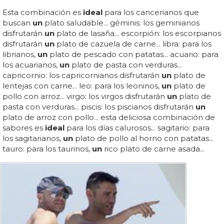
Esta combinación es
ideal
para los cancerianos que
buscan
un
plato saludable... géminis: los geminianos
disfrutarán
un
plato de lasaña... escorpión: los escorpianos
disfrutarán
un
plato de cazuela de carne... libra: para los
librianos,
un
plato de pescado con patatas... acuario: para
los acuarianos,
un
plato de pasta con verduras...
capricornio: los capricornianos disfrutarán
un
plato de
lentejas con carne... leo: para los leoninos,
un
plato de
pollo con arroz... virgo: los virgos disfrutarán
un
plato de
pasta con verduras... piscis: los piscianos disfrutarán
un
plato de arroz con pollo... esta deliciosa combinación de
sabores es
ideal
para los días calurosos... sagitario: para
los sagitarianos,
un
plato de pollo al horno con patatas...
tauro: para los taurinos,
un
rico plato de carne asada...