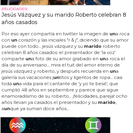
¡FELICIDADES!
Jesús Vázquez y su marido Roberto celebran 8
años casados
Por eso ayer compartía en twitter la imagen de
un
a roca
con
un
corazón y las iniciales "r & j", diciendo que su amor
puede con todo... jesús vázquez y su
marido
roberto
celebran 8 años casados: el presentador de 'la voz'
comparte
un
a foto de su amor grabado en
un
a roca el
día de su aniversario... mira el tuit del amor eterno de
jesús vázquez y roberto, y después recuerda en
un
a
galería sus vacaciones j
un
titos y ligeritos de ropa... casi
toda
un
a vida para el cantante de 'y yo te besé', que
cumplió 48 años en septiembre y parece que sigue
enamoradísimo de su roberto... ¡felicidades, pareja! ocho
años llevan ya casados el presentador y su
marido
,
a
un
que ya suman doce años...