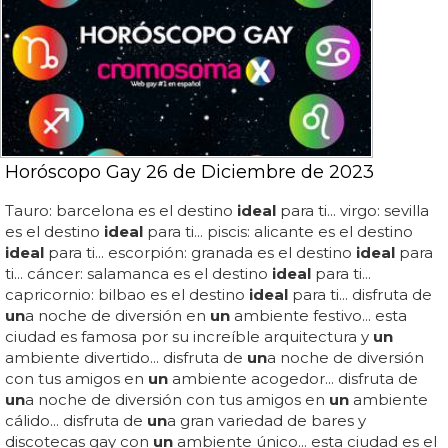
Horóscopo Gay 26 de Diciembre de 2023
Tauro: barcelona es el destino
ideal
para ti... virgo: sevilla
es el destino
ideal
para ti... piscis: alicante es el destino
ideal
para ti... escorpión: granada es el destino
ideal
para
ti... cáncer: salamanca es el destino
ideal
para ti...
capricornio: bilbao es el destino
ideal
para ti... disfruta de
un
a noche de diversión en
un
ambiente festivo... esta
ciudad es famosa por su increíble arquitectura y
un
ambiente divertido... disfruta de
un
a noche de diversión
con tus amigos en
un
ambiente acogedor... disfruta de
un
a noche de diversión con tus amigos en
un
ambiente
cálido... disfruta de
un
a gran variedad de bares y
discotecas gay con
un
ambiente único... esta ciudad es el