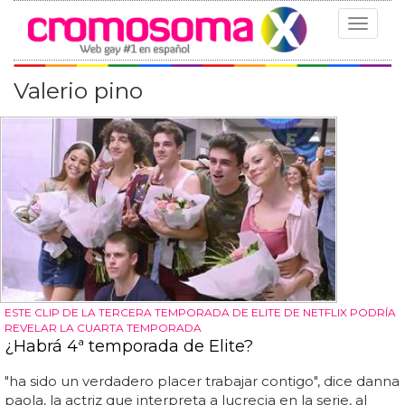
Toggle
navigat
Valerio pino
ESTE CLIP DE LA TERCERA TEMPORADA DE ELITE DE NETFLIX PODRÍA
REVELAR LA CUARTA TEMPORADA
¿Habrá 4ª temporada de Elite?
"ha sido un verdadero placer trabajar contigo", dice danna
paola, la actriz que interpreta a lucrecia en la serie, al