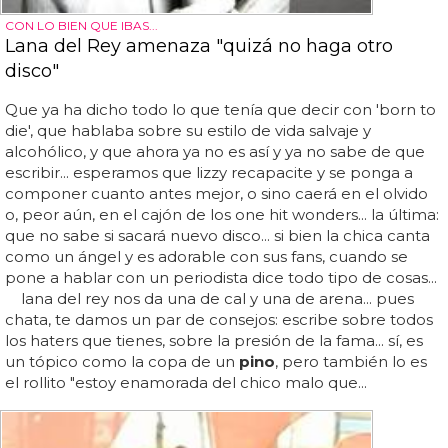
CON LO BIEN QUE IBAS...
Lana del Rey amenaza "quizá no haga otro
disco"
Que ya ha dicho todo lo que tenía que decir con 'born to
die', que hablaba sobre su estilo de vida salvaje y
alcohólico, y que ahora ya no es así y ya no sabe de que
escribir... esperamos que lizzy recapacite y se ponga a
componer cuanto antes mejor, o sino caerá en el olvido
o, peor aún, en el cajón de los one hit wonders... la última:
que no sabe si sacará nuevo disco... si bien la chica canta
como un ángel y es adorable con sus fans, cuando se
pone a hablar con un periodista dice todo tipo de cosas...
lana del rey nos da una de cal y una de arena... pues
chata, te damos un par de consejos: escribe sobre todos
los haters que tienes, sobre la presión de la fama... sí, es
un tópico como la copa de un
pino
, pero también lo es
el rollito "estoy enamorada del chico malo que...