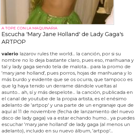
A TOPE CON LA MAQUINARIA
Escucha 'Mary Jane Holland' de Lady Gaga's
ARTPOP
valerio
lazarov rules the world... la canción, por si su
nombre no lo deja bastante claro, pues eso, marihuana y
tal y lady gaga siendo tela de malota... para la promo de
'mary jane holland', pues porros, hojas de marihuana y lo
más burdo y evidente que se os ocurra, que tampoco es
que lg haya tenido un derrame dándole vueltas al
asunto... ah, sí y más despelote... la canción, publicada en
el canal de youtube de la propia artista, es el enésimo
adelanto de 'artpop' y una parte de un engranaje que de
aquí al 11 de noviembre (fecha de lanzamiento del nuevo
disco de lady gaga) va a estar echando humo... ya puedes
escuchar 'mary jane holland' de lady gaga (al menos un
adelanto), incluido en su nuevo álbum, 'artpop'...