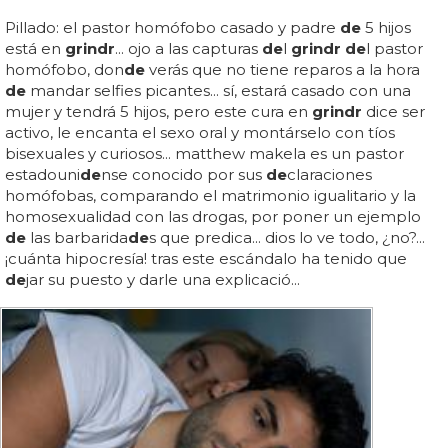
Pillado: el pastor homófobo casado y padre
de
5 hijos
está en
grindr
... ojo a las capturas
de
l
grindr de
l pastor
homófobo, don
de
verás que no tiene reparos a la hora
de
mandar selfies picantes... sí, estará casado con una
mujer y tendrá 5 hijos, pero este cura en
grindr
dice ser
activo, le encanta el sexo oral y montárselo con tíos
bisexuales y curiosos... matthew makela es un pastor
estadouni
de
nse conocido por sus
de
claraciones
homófobas, comparando el matrimonio igualitario y la
homosexualidad con las drogas, por poner un ejemplo
de
las barbarida
de
s que predica... dios lo ve todo, ¿no?...
¡cuánta hipocresía! tras este escándalo ha tenido que
de
jar su puesto y darle una explicació...