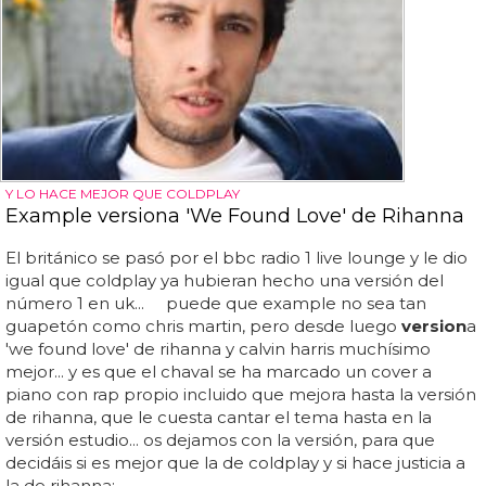
Y LO HACE MEJOR QUE COLDPLAY
Example versiona 'We Found Love' de Rihanna
El británico se pasó por el bbc radio 1 live lounge y le dio
igual que coldplay ya hubieran hecho una versión del
número 1 en uk... puede que example no sea tan
guapetón como chris martin, pero desde luego
version
a
'we found love' de rihanna y calvin harris muchísimo
mejor... y es que el chaval se ha marcado un cover a
piano con rap propio incluido que mejora hasta la versión
de rihanna, que le cuesta cantar el tema hasta en la
versión estudio... os dejamos con la versión, para que
decidáis si es mejor que la de coldplay y si hace justicia a
la de rihanna: ...