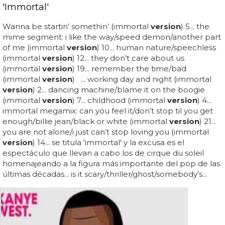
'Immortal'
Wanna be startin’ somethin’ (immortal
version
) 5... the
mime segment: i like the way/speed demon/another part
of me (immortal
version
) 10... human nature/speechless
(immortal
version
) 12... they don’t care about us
(immortal
version
) 19... remember the time/bad
(immortal
version
) ... working day and night (immortal
version
) 2... dancing machine/blame it on the boogie
(immortal
version
) 7... childhood (immortal
version
) 4...
immortal megamix: can you feel it/don’t stop til you get
enough/billie jean/black or white (immortal
version
) 21...
you are not alone/i just can’t stop loving you (immortal
version
) 14... se titula 'immortal' y la excusa es el
espectáculo que llevan a cabo los de cirque du soleil
homenajeando a la figura más importante del pop de las
últimas décadas... is it scary/thriller/ghost/somebody’s...