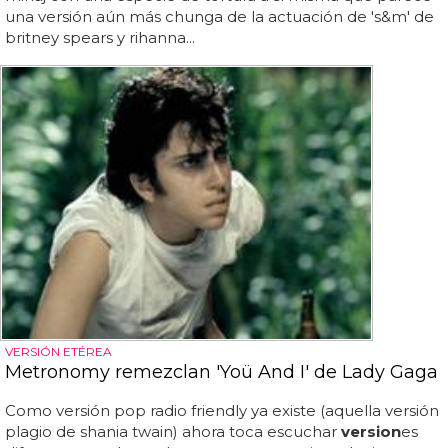
una versión aún más chunga de la actuación de 's&m' de
britney spears y rihanna...
VERSIÓN ETÉREA
Metronomy remezclan 'Yoü And I' de Lady Gaga
Como versión pop radio friendly ya existe (aquella versión
plagio de shania twain) ahora toca escuchar
version
es