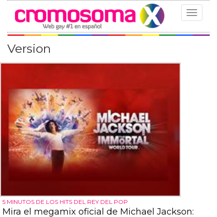
Toggle
navigat
Version
5 MINUTOS DE LOS HITS DEL REY DEL POP
Mira el megamix oficial de Michael Jackson: