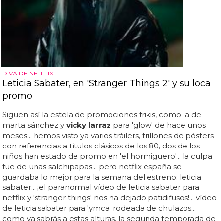
DIVA DE NETFLIX
Leticia Sabater, en 'Stranger Things 2' y su loca
promo
Siguen así la estela de promociones frikis, como la de
marta sánchez y
vicky larraz
para 'glow' de hace unos
meses... hemos visto ya varios tráilers, trillones de pósters
con referencias a títulos clásicos de los 80, dos de los
niños han estado de promo en 'el hormiguero'... la culpa
fue de unas salchipapas... pero netflix españa se
guardaba lo mejor para la semana del estreno: leticia
sabater... ¡el paranormal vídeo de leticia sabater para
netflix y 'stranger things' nos ha dejado patidifusos!... vídeo
de leticia sabater para 'ymca' rodeada de chulazos...
como ya sabrás a estas alturas, la segunda temporada de