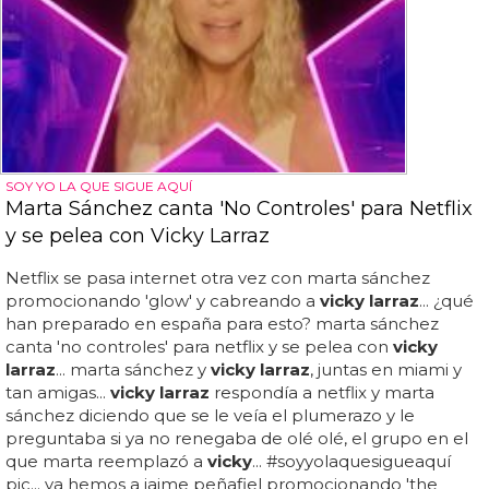
SOY YO LA QUE SIGUE AQUÍ
Marta Sánchez canta 'No Controles' para Netflix
y se pelea con Vicky Larraz
Netflix se pasa internet otra vez con marta sánchez
promocionando 'glow' y cabreando a
vicky larraz
... ¿qué
han preparado en españa para esto? marta sánchez
canta 'no controles' para netflix y se pelea con
vicky
larraz
... marta sánchez y
vicky larraz
, juntas en miami y
tan amigas...
vicky larraz
respondía a netflix y marta
sánchez diciendo que se le veía el plumerazo y le
preguntaba si ya no renegaba de olé olé, el grupo en el
que marta reemplazó a
vicky
... #soyyolaquesigueaquí
pic... ya hemos a jaime peñafiel promocionando 'the