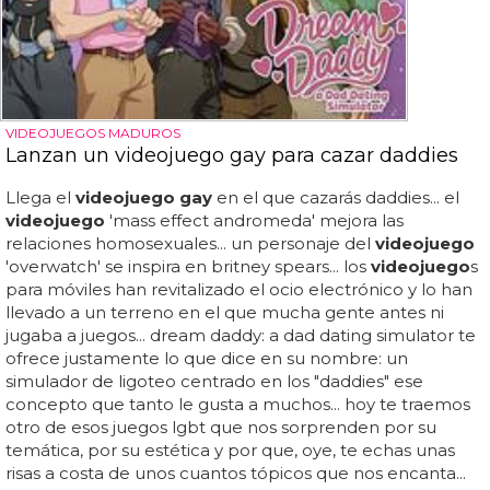
VIDEOJUEGOS MADUROS
Lanzan un videojuego gay para cazar daddies
Llega el
videojuego gay
en el que cazarás daddies... el
videojuego
'mass effect andromeda' mejora las
relaciones homosexuales... un personaje del
videojuego
'overwatch' se inspira en britney spears... los
videojuego
s
para móviles han revitalizado el ocio electrónico y lo han
llevado a un terreno en el que mucha gente antes ni
jugaba a juegos... dream daddy: a dad dating simulator te
ofrece justamente lo que dice en su nombre: un
simulador de ligoteo centrado en los "daddies" ese
concepto que tanto le gusta a muchos... hoy te traemos
otro de esos juegos lgbt que nos sorprenden por su
temática, por su estética y por que, oye, te echas unas
risas a costa de unos cuantos tópicos que nos encanta...