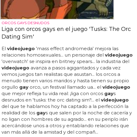
ORCOS GAYS DESNUDOS
Liga con orcos gays en el juego 'Tusks: The Orc
Dating Sim'
El
videojuego
'mass effect andromeda' mejora las
relaciones homosexuales... un personaje del
videojuego
'overwatch' se inspira en britney spears... la industria del
videojuego
avanza a pasos agigantados y cada vez
vemos juegos tan realistas que asustan... los orcos a
menudo tienen varios maridos y hasta tienen su propio
orgullo
gay
orco, un festival llamado ua... el
videojuego
que mejor refleja tu vida real: ¡liga con orcos
gay
s
desnudos en 'tusks: the orc dating sim'!... el
videojuego
del que te hablamos hoy ha captado a la perfección la
realidad de los
gay
s que salen por la noche de cacería y
no ligan con hombres de su agrado... en su periplo irán
acercándose unos a otros y entablando relaciones que
van más allá de la amistad y del compañ...