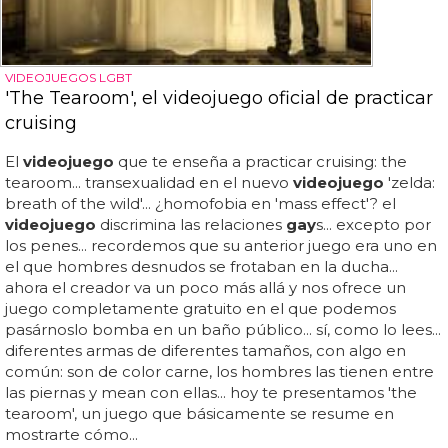
VIDEOJUEGOS LGBT
'The Tearoom', el videojuego oficial de practicar
cruising
El
videojuego
que te enseña a practicar cruising: the
tearoom... transexualidad en el nuevo
videojuego
'zelda:
breath of the wild'... ¿homofobia en 'mass effect'? el
videojuego
discrimina las relaciones
gay
s... excepto por
los penes... recordemos que su anterior juego era uno en
el que hombres desnudos se frotaban en la ducha...
ahora el creador va un poco más allá y nos ofrece un
juego completamente gratuito en el que podemos
pasárnoslo bomba en un baño público... sí, como lo lees...
diferentes armas de diferentes tamaños, con algo en
común: son de color carne, los hombres las tienen entre
las piernas y mean con ellas... hoy te presentamos 'the
tearoom', un juego que básicamente se resume en
mostrarte cómo...