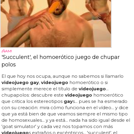
¡ÑAM!
'Succulent', el homoerótico juego de chupar
polos
El que hoy nos ocupa, aunque no sabemos si llamarlo
videojuego gay
,
videojuego
homoerótico o si
simplemente merece el título de
videojuego
...
chupapolos: descubre este
videojuego
homoerótico
que critica los estereotipos
gay
s... pues se ha esmerado
con su creación: mira cómo funciona en el vídeo... y dice
que ya está bien de que veamos siempre el mismo tipo
de homosexuales... y ya está... nada ha sido igual desde el
'goat simulator' y cada vez nos topamos con más
videojuego
s extraños o excéntricos... 'succulent', el