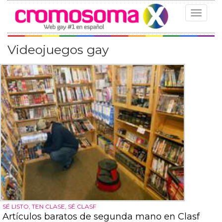
Toggle
navigat
Videojuegos gay
SÉ LISTO, TEN CLASE, SÉ CLASF
Artículos baratos de segunda mano en Clasf