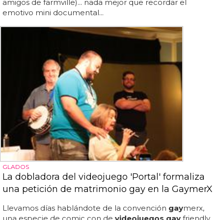
amigos de farmville)... nada mejor que recordar el
emotivo mini documental...
GLADOS
La dobladora del videojuego 'Portal' formaliza
una petición de matrimonio gay en la GaymerX
Llevamos días hablándote de la convención
gay
merx,
una especie de comic con de
videojuegos gay
friendly,