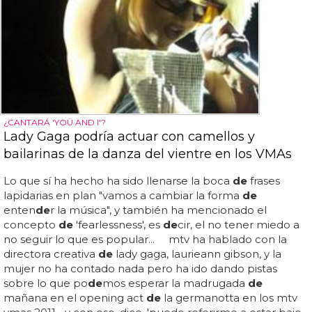
¿CANTARÁ 'YOÜ AND I'?
Lady Gaga podría actuar con camellos y
bailarinas de la danza del vientre en los VMAs
Lo que sí ha hecho ha sido llenarse la boca
de
frases
lapidarias en plan "vamos a cambiar la forma
de
enten
de
r la música", y también ha mencionado el
concepto
de
'fearlessness', es
de
cir, el no tener miedo a
no seguir lo que es popular... mtv ha hablado con la
directora creativa
de
lady gaga, laurieann gibson, y la
mujer no ha contado nada pero ha ido dando pistas
sobre lo que po
de
mos esperar la madrugada
de
mañana en el opening act
de
la germanotta en los mtv