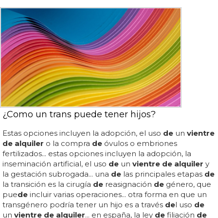
¿Como un trans puede tener hijos?
Estas opciones incluyen la adopción, el uso
de
un
vientre
de alquiler
o la compra
de
óvulos o embriones
fertilizados... estas opciones incluyen la adopción, la
inseminación artificial, el uso
de
un
vientre de alquiler
y
la gestación subrogada... una
de
las principales etapas
de
la transición es la cirugía
de
reasignación
de
género, que
pue
de
incluir varias operaciones... otra forma en que un
transgénero podría tener un hijo es a través
de
l uso
de
un
vientre de alquiler
... en españa, la ley
de
filiación
de