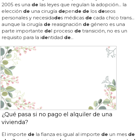
2005 es una
de
las leyes que regulan la adopción... la
elección
de
una cirugía
de
pen
de de
los
de
seos
personales y necesida
de
s médicas
de
cada chico trans...
aunque la cirugía
de
reasignación
de
género es una
parte importante
de
l proceso
de
transición, no es un
requisito para la i
de
ntidad
de
...
¿Qué pasa si no pago el alquiler de una
vivienda?
El importe
de
la fianza es igual al importe
de
un mes
de