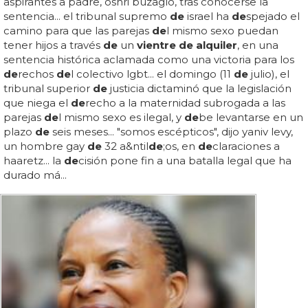
aspirantes a padre, oshri buzaglo, tras conocerse la
sentencia... el tribunal supremo
de
israel ha
de
spejado el
camino para que las parejas
de
l mismo sexo puedan
tener hijos a través
de
un
vientre de alquiler
, en una
sentencia histórica aclamada como una victoria para los
de
rechos
de
l colectivo lgbt... el domingo (11
de
julio), el
tribunal superior
de
justicia dictaminó que la legislación
que niega el
de
recho a la maternidad subrogada a las
parejas
de
l mismo sexo es ilegal, y
de
be levantarse en un
plazo
de
seis meses... "somos escépticos", dijo yaniv levy,
un hombre gay
de
32 a&ntil
de
;os, en
de
claraciones a
haaretz... la
de
cisión pone fin a una batalla legal que ha
durado má...