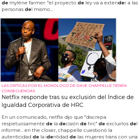
de
mylène farmer: "el proyecto
de
ley va a exten
de
r a las
personas
de
l mismo...
LAS CRÍTICAS POR EL MONÓLOGO DE DAVE CHAPPELLE TIENEN
CONSECUENCIAS
Netflix responde tras su exclusión del Índice de
Igualdad Corporativa de HRC
En un comunicado, netflix dijo que "discrepa
respetuosamente
de
la
de
cisión
de
hrc"
de
excluirlos
de
l
informe... en the closer, chappelle cuestionó la
autenticidad
de
la i
de
ntidad
de
las mujeres trans con una