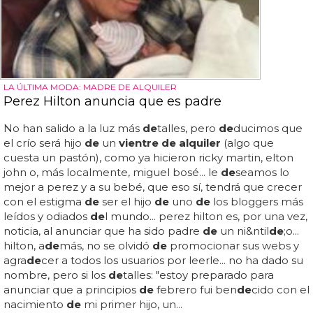
LA ÚLTIMA MODA: MADRE DE ALQUILER
Perez Hilton anuncia que es padre
No han salido a la luz más
de
talles, pero
de
ducimos que
el crío será hijo
de
un
vientre de alquiler
(algo que
cuesta un pastón), como ya hicieron ricky martin, elton
john o, más localmente, miguel bosé... le
de
seamos lo
mejor a perez y a su bebé, que eso sí, tendrá que crecer
con el estigma
de
ser el hijo
de
uno
de
los bloggers más
leídos y odiados
de
l mundo... perez hilton es, por una vez,
noticia, al anunciar que ha sido padre
de
un ni&ntil
de
;o...
hilton, a
de
más, no se olvidó
de
promocionar sus webs y
agra
de
cer a todos los usuarios por leerle... no ha dado su
nombre, pero si los
de
talles: "estoy preparado para
anunciar que a principios
de
febrero fui ben
de
cido con el
nacimiento
de
mi primer hijo, un...