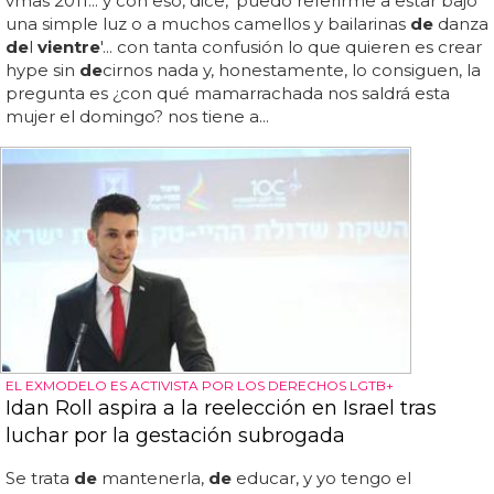
vmas 2011... y con eso, dice, 'puedo referirme a estar bajo
una simple luz o a muchos camellos y bailarinas
de
danza
de
l
vientre
'... con tanta confusión lo que quieren es crear
hype sin
de
cirnos nada y, honestamente, lo consiguen, la
pregunta es ¿con qué mamarrachada nos saldrá esta
mujer el domingo? nos tiene a...
EL EXMODELO ES ACTIVISTA POR LOS DERECHOS LGTB+
Idan Roll aspira a la reelección en Israel tras
luchar por la gestación subrogada
Se trata
de
mantenerla,
de
educar, y yo tengo el