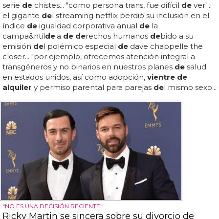
serie
de
chistes... "como persona trans, fue difícil
de
ver"...
el gigante
de
l streaming netflix perdió su inclusión en el
índice
de
igualdad corporativa anual
de
la
campa&ntil
de
;a
de de
rechos humanos
de
bido a su
emisión
de
l polémico especial
de
dave chappelle the
closer... "por ejemplo, ofrecemos atención integral a
transgéneros y no binarios en nuestros planes
de
salud
en estados unidos, así como adopción,
vientre de
alquiler
y permiso parental para parejas
de
l mismo sexo...
"NO ES UNA DECISIÓN RECIENTE"
Ricky Martin se sincera sobre su divorcio de