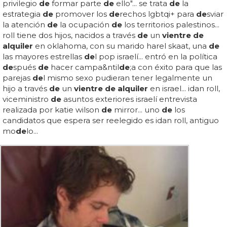
privilegio
de
formar parte
de
ello"... se trata
de
la
estrategia
de
promover los
de
rechos lgbtqi+ para
de
sviar
la atención
de
la ocupación
de
los territorios palestinos...
roll tiene dos hijos, nacidos a través
de
un
vientre de
alquiler
en oklahoma, con su marido harel skaat, una
de
las mayores estrellas
de
l pop israelí... entró en la política
de
spués
de
hacer campa&ntil
de
;a con éxito para que las
parejas
de
l mismo sexo pudieran tener legalmente un
hijo a través
de
un
vientre de alquiler
en israel... idan roll,
viceministro
de
asuntos exteriores israelí entrevista
realizada por katie wilson
de
mirror... uno
de
los
candidatos que espera ser reelegido es idan roll, antiguo
mo
de
lo...