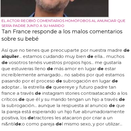
EL ACTOR RECIBIÓ COMENTARIOS HOMÓFOBOS AL ANUNCIAR QUE
SERÍA PADRE JUNTO A SU MARIDO
Tan France responde a los malos comentarios
sobre su bebé
Así que no tienes que preocuparte por nuestra madre
de
alquiler
... estamos cuidando muy bien
de
ella... muchos
de
vosotros tenéis vuestros propios hijos... me gustaría
que estuvieras lleno
de
más amor en lugar
de
estar
increíblemente amargado... no sabéis por qué estamos
pasando por el proceso
de
subrogación en lugar
de
adoptar... la estrella
de
queereye y futuro padre tan
france a través
de
instagram stories contraatacando a los
críticos
de
que él y su marido tengan un hijo a través
de
la subrogación... aunque la respuesta al anuncio
de
que
la pareja está esperando un hijo fue abrumadoramente
positiva, los
de
tractores les atacaron por criar a un
ni&ntil
de
;o como pareja
de
l mismo sexo, y por utilizar...