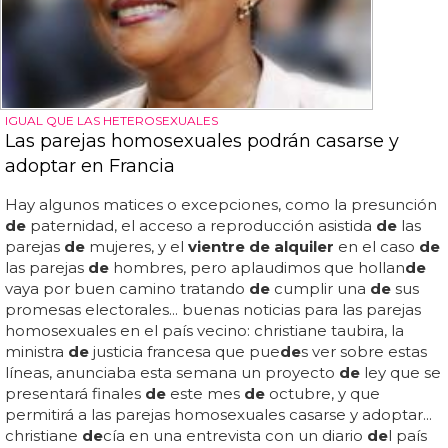
IGUAL QUE LAS HETEROSEXUALES
Las parejas homosexuales podrán casarse y
adoptar en Francia
Hay algunos matices o excepciones, como la presunción
de
paternidad, el acceso a reproducción asistida
de
las
parejas
de
mujeres, y el
vientre de alquiler
en el caso
de
las parejas
de
hombres, pero aplaudimos que hollan
de
vaya por buen camino tratando
de
cumplir una
de
sus
promesas electorales... buenas noticias para las parejas
homosexuales en el país vecino: christiane taubira, la
ministra
de
justicia francesa que pue
de
s ver sobre estas
líneas, anunciaba esta semana un proyecto
de
ley que se
presentará finales
de
este mes
de
octubre, y que
permitirá a las parejas homosexuales casarse y adoptar...
christiane
de
cía en una entrevista con un diario
de
l país