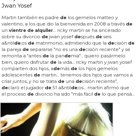
Jwan Yosef
Martin también es padre
de
los gemelos matteo y
valentino, a los que dio la bienvenida en 2008 a través
de
un
vientre de alquiler
... ricky martin se ha sincerado
sobre su divorcio
de
jwan yosef
de
spués
de
seis
a&ntil
de
;os
de
matrimonio, admitiendo que la
de
cisión
de
la pareja
de
separarse "no es una
de
cisión reciente" y se
remonta a "antes
de
la pan
de
mia"... quiero pasármelo
bien, quiero disfrutar
de
la vida... ricky martin y jwan yosef
comparten dos hijos, a
de
más
de
los hijos gemelos
adolescentes
de
martin... tenemos dos hijos que vamos a
criar juntos, y no se trata
de
una
de
cisión reciente",
de
claró el jugador
de
51 a&ntil
de
;os... martin afirmó que
el proceso
de
divorcio ha sido "más fácil
de
lo que pensá...