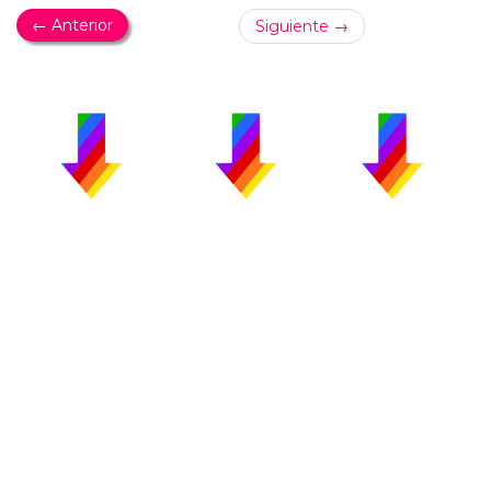
← Anterior
Siguiente →
PUBLICIDAD
COLABORA
AVISO LEGAL
CONTACTO
Copyright 2026 CromosomaX