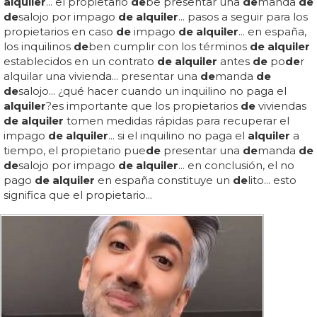
alquiler
... el propietario
de
be presentar una
de
manda
de
de
salojo por impago
de alquiler
... pasos a seguir para los
propietarios en caso
de
impago
de alquiler
... en españa,
los inquilinos
de
ben cumplir con los términos
de alquiler
establecidos en un contrato
de alquiler
antes
de
po
de
r
alquilar una vivienda... presentar una
de
manda
de
de
salojo... ¿qué hacer cuando un inquilino no paga el
alquiler
?es importante que los propietarios
de
viviendas
de alquiler
tomen medidas rápidas para recuperar el
impago
de alquiler
... si el inquilino no paga el
alquiler
a
tiempo, el propietario pue
de
presentar una
de
manda
de
de
salojo por impago
de alquiler
... en conclusión, el no
pago
de alquiler
en españa constituye un
de
lito... esto
significa que el propietario...