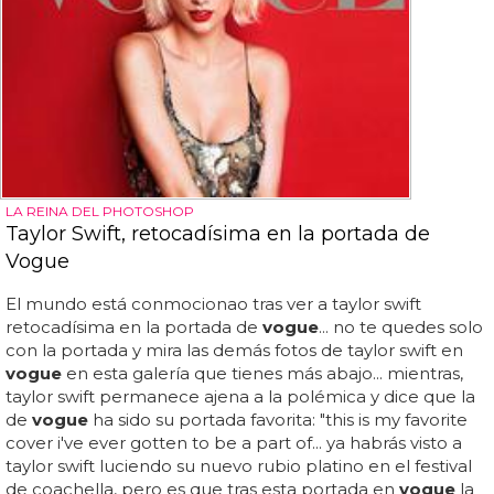
LA REINA DEL PHOTOSHOP
Taylor Swift, retocadísima en la portada de
Vogue
El mundo está conmocionao tras ver a taylor swift
retocadísima en la portada de
vogue
... no te quedes solo
con la portada y mira las demás fotos de taylor swift en
vogue
en esta galería que tienes más abajo... mientras,
taylor swift permanece ajena a la polémica y dice que la
de
vogue
ha sido su portada favorita: "this is my favorite
cover i've ever gotten to be a part of... ya habrás visto a
taylor swift luciendo su nuevo rubio platino en el festival
de coachella, pero es que tras esta portada en
vogue
la