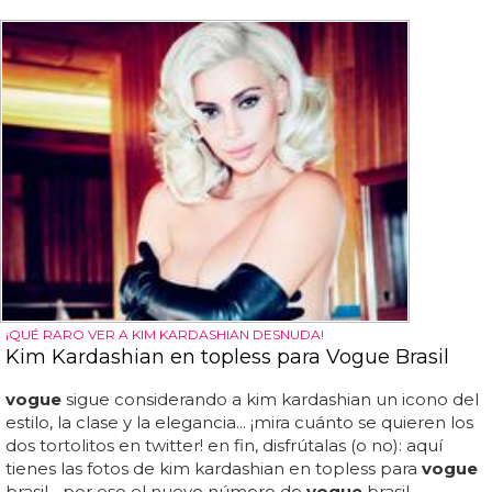
¡QUÉ RARO VER A KIM KARDASHIAN DESNUDA!
Kim Kardashian en topless para Vogue Brasil
vogue
sigue considerando a kim kardashian un icono del
estilo, la clase y la elegancia... ¡mira cuánto se quieren los
dos tortolitos en twitter! en fin, disfrútalas (o no): aquí
tienes las fotos de kim kardashian en topless para
vogue
brasil... por eso el nuevo número de
vogue
brasil,