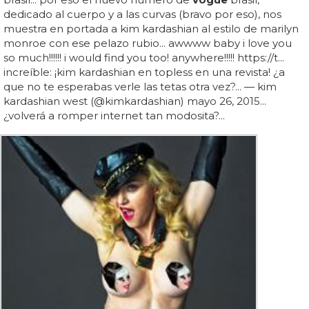
dedicado al cuerpo y a las curvas (bravo por eso), nos
muestra en portada a kim kardashian al estilo de marilyn
monroe con ese pelazo rubio... awwww baby i love you
so much!!!!!! i would find you too! anywhere!!!!! https://t...
increíble: ¡kim kardashian en topless en una revista! ¿a
que no te esperabas verle las tetas otra vez?... — kim
kardashian west (@kimkardashian) mayo 26, 2015...
¿volverá a romper internet tan modosita?...