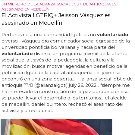
UN MIEMBRO DE LA ALIANZA SOCIAL LGBTI DE ANTIOQUIA ES
ASESINADO EN MEDELLÍN
El Activista LGTBIQ+ Jeisson Vásquez es
asesinado en Medellín
Pertenezco a una comunidad lgbti, es un
voluntariado
diverso... vásquez era comunicador social egresado de la
universidad pontificia bolivariana y hacía parte del
voluntariado
diverso, un programa juvenil de la alianza
social que, a través de la pedagogía, la cultura y la
movilización, busca motivar agendas en beneficio de la
población lgbti de la capital antioqueña... el joven se
encontró en una zona desierta... — alianza social lgbtiq de
antioquia ?️‍??️‍⚧️ (@alianzalgbti) july 26, 2022... "siempre me
ha interesado la construcción de la paz porque con eso
se puede llevar el desarrollo a los territorios... el alcalde
de medellín, daniel quintero, rechazó el asesinato del
activista y ofreció una...