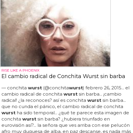
RISE LIKE A PHOENIX
El cambio radical de Conchita Wurst sin barba
— conchita
wurst
(@conchita
wurst
) febrero 26, 2015... el
cambio radical de conchita
wurst
sin barba... ¡cambio
radical! ¿la reconoces? así es conchita
wurst
sin barba...
que no cunda el pánico, el cambio radical de conchita
wurst
ha sido temporal... ¿qué te parece esta imagen de
conchita
wurst
sin barba? ¿hubiera triunfado en
eurovisión así?... la señora que ves arriba con ese pelucón
afro muy duquesa de alba, en paz descanse, es nada más