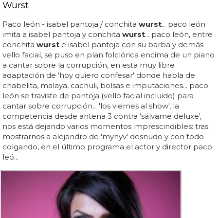
Wurst
Paco león - isabel pantoja / conchita
wurst
... paco león
imita a isabel pantoja y conchita
wurst
... paco león, entre
conchita
wurst
e isabel pantoja con su barba y demás
vello facial, se puso en plan folclórica encima de un piano
a cantar sobre la corrupción, en esta muy libre
adaptación de 'hoy quiero confesar' donde habla de
chabelita, malaya, cachuli, bolsas e imputaciones... paco
león se traviste de pantoja (vello facial incluido) para
cantar sobre corrupción... 'los viernes al show', la
competencia desde antena 3 contra 'sálvame deluxe',
nos está dejando varios momentos imprescindibles: tras
mostrarnos a alejandro de 'myhyv' desnudo y con todo
colgando, en el último programa el actor y director paco
leó...