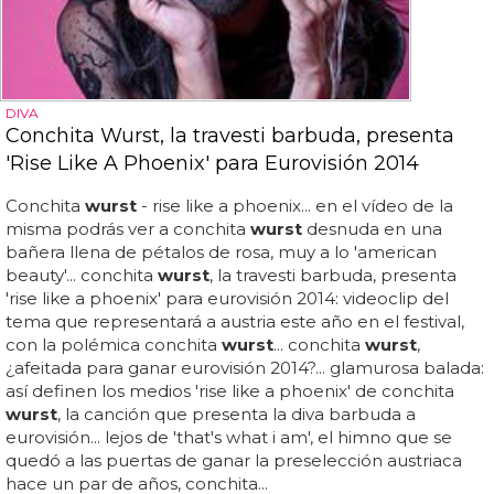
DIVA
Conchita Wurst, la travesti barbuda, presenta
'Rise Like A Phoenix' para Eurovisión 2014
Conchita
wurst
- rise like a phoenix... en el vídeo de la
misma podrás ver a conchita
wurst
desnuda en una
bañera llena de pétalos de rosa, muy a lo 'american
beauty'... conchita
wurst
, la travesti barbuda, presenta
'rise like a phoenix' para eurovisión 2014: videoclip del
tema que representará a austria este año en el festival,
con la polémica conchita
wurst
... conchita
wurst
,
¿afeitada para ganar eurovisión 2014?... glamurosa balada:
así definen los medios 'rise like a phoenix' de conchita
wurst
, la canción que presenta la diva barbuda a
eurovisión... lejos de 'that's what i am', el himno que se
quedó a las puertas de ganar la preselección austriaca
hace un par de años, conchita...