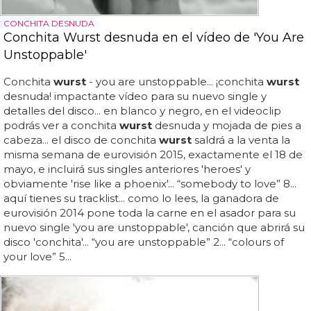
CONCHITA DESNUDA
Conchita Wurst desnuda en el vídeo de 'You Are
Unstoppable'
Conchita
wurst
- you are unstoppable... ¡conchita
wurst
desnuda! impactante vídeo para su nuevo single y
detalles del disco... en blanco y negro, en el videoclip
podrás ver a conchita
wurst
desnuda y mojada de pies a
cabeza... el disco de conchita
wurst
saldrá a la venta la
misma semana de eurovisión 2015, exactamente el 18 de
mayo, e incluirá sus singles anteriores 'heroes' y
obviamente 'rise like a phoenix'... “somebody to love” 8...
aquí tienes su tracklist... como lo lees, la ganadora de
eurovisión 2014 pone toda la carne en el asador para su
nuevo single 'you are unstoppable', canción que abrirá su
disco 'conchita'... “you are unstoppable” 2... “colours of
your love” 5...