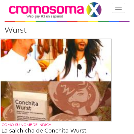
Toggle
navigat
Wurst
COMO SU NOMBRE INDICA
La salchicha de Conchita Wurst