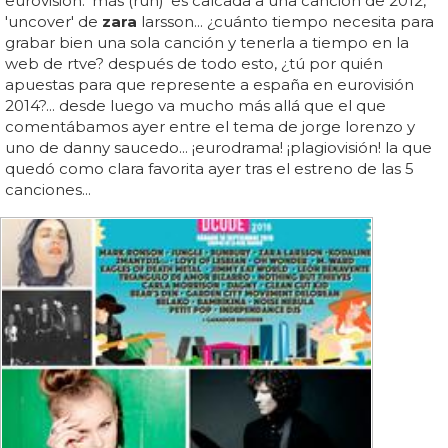
eurovisión: 'más (run)' es calcada a una canción de 2012,
'uncover' de
zara
larsson... ¿cuánto tiempo necesita para
grabar bien una sola canción y tenerla a tiempo en la
web de rtve? después de todo esto, ¿tú por quién
apuestas para que represente a españa en eurovisión
2014?... desde luego va mucho más allá que el que
comentábamos ayer entre el tema de jorge lorenzo y
uno de danny saucedo... ¡eurodrama! ¡plagiovisión! la que
quedó como clara favorita ayer tras el estreno de las 5
canciones...