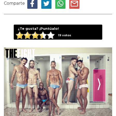
Comparte
¿Te gusta? ¡Puntúalo!
19
votos
⟩