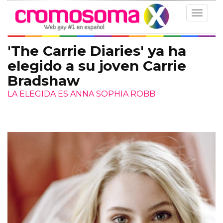
Toggle
navigat
'The Carrie Diaries' ya ha
elegido a su joven Carrie
Bradshaw
LA ELEGIDA ES ANNA SOPHIA ROBB