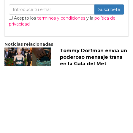
Suscribete
Acepto los
terminos y condiciones
y la
política de
privacidad
.
Noticias relacionadas
Tommy Dorfman envía un
poderoso mensaje trans
en la Gala del Met
05 Mayo
Sabrina Carpenter
responde divertidamente