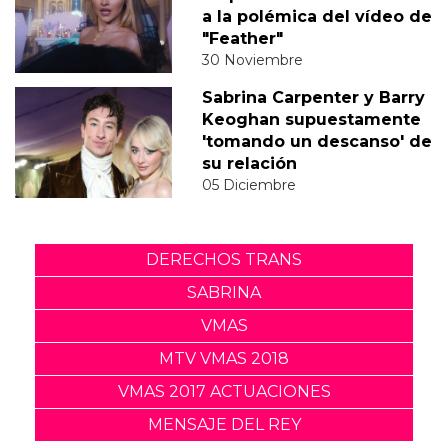
a la polémica del vídeo de
"Feather"
30 Noviembre
Sabrina Carpenter y Barry
Keoghan supuestamente
'tomando un descanso' de
su relación
05 Diciembre
DERECHOS TRANS
SABRINA
VMAS
MTV VMAS 2018
VMAS 2017 ACTUACIONES
MENSAJE DEL REY