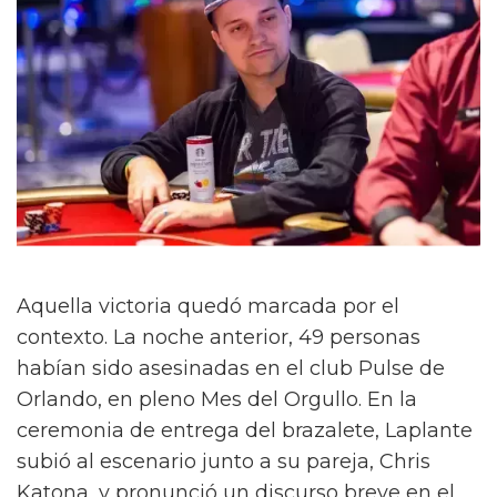
Aquella victoria quedó marcada por el
contexto. La noche anterior, 49 personas
habían sido asesinadas en el club Pulse de
Orlando, en pleno Mes del Orgullo. En la
ceremonia de entrega del brazalete, Laplante
subió al escenario junto a su pareja, Chris
Katona, y pronunció un discurso breve en el