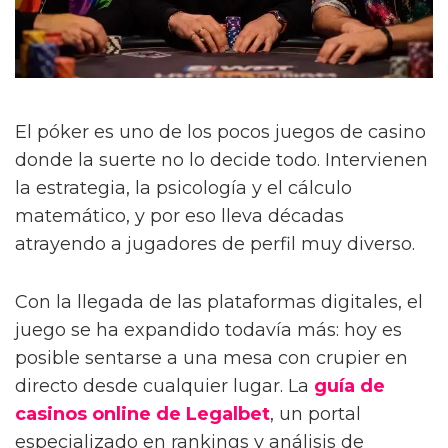
El póker es uno de los pocos juegos de casino
donde la suerte no lo decide todo. Intervienen
la estrategia, la psicología y el cálculo
matemático, y por eso lleva décadas
atrayendo a jugadores de perfil muy diverso.
Con la llegada de las plataformas digitales, el
juego se ha expandido todavía más: hoy es
posible sentarse a una mesa con crupier en
directo desde cualquier lugar. La
guía de
casinos online de Legalbet
, un portal
especializado en rankings y análisis de