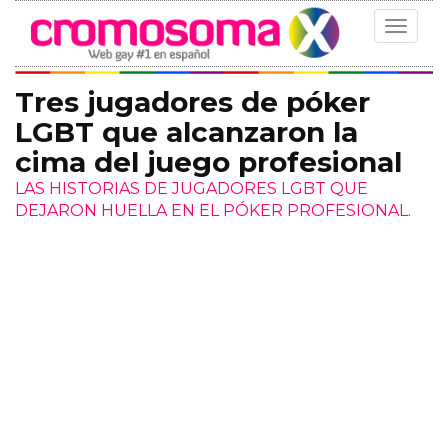
Toggle
navigat
Tres jugadores de póker
LGBT que alcanzaron la
cima del juego profesional
LAS HISTORIAS DE JUGADORES LGBT QUE
DEJARON HUELLA EN EL PÓKER PROFESIONAL.