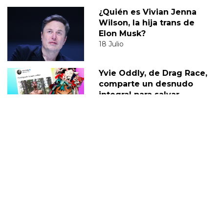
¿Quién es Vivian Jenna
Wilson, la hija trans de
Elon Musk?
18 Julio
Yvie Oddly, de Drag Race,
comparte un desnudo
integral para salvar
Twitter
22 Noviembre
RUPAULS DRAG RACE
RUPAULS DRAG RACE 10
RUPAULS DRAG RACE ALL STARS
REINAS DEL DRAG
DRAG RACE UK