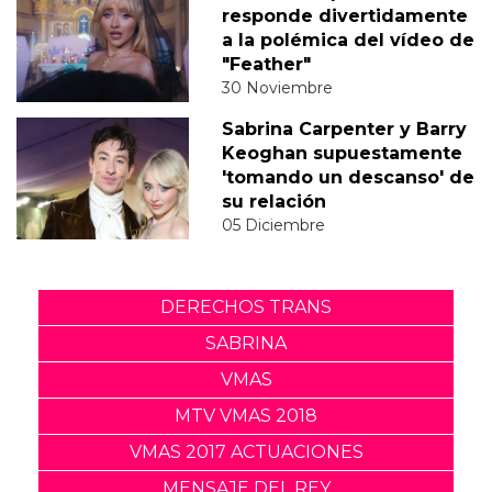
responde divertidamente
a la polémica del vídeo de
"Feather"
30 Noviembre
Sabrina Carpenter y Barry
Keoghan supuestamente
'tomando un descanso' de
su relación
05 Diciembre
DERECHOS TRANS
SABRINA
VMAS
MTV VMAS 2018
VMAS 2017 ACTUACIONES
MENSAJE DEL REY