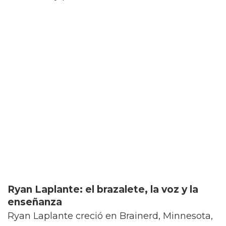
en las cartas.
Al año siguiente puso en marcha Run It Up,
un experimento que empezó con una
pregunta sencilla: ¿se puede convertir un
bankroll de 50 dólares en 10 000 jugando en
directo ante cámara? Dos años después abrió
un canal de Twitch dedicado al póker en
directo, con análisis en tiempo real de cada
mano. En marzo de 2016 el canal rebasó los 10
millones de visualizaciones únicas, algo que
nadie había logrado en esa categoría. El ritmo
acabó pasándole factura. Tras varios años de
emisiones casi diarias, Somerville se alejó por
agotamiento y solo en los últimos años ha
vuelto de forma gradual, centrado en