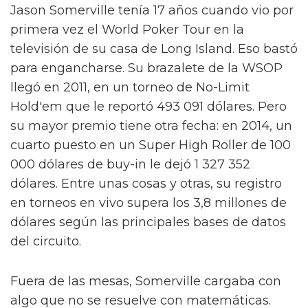
WSOP. Selbst siempre destacó por su
capacidad camaleónica: lo mismo ganaba en
Hold'em que en Omaha o en formatos mixtos.
Jason Somerville: un brazalete, un blog y