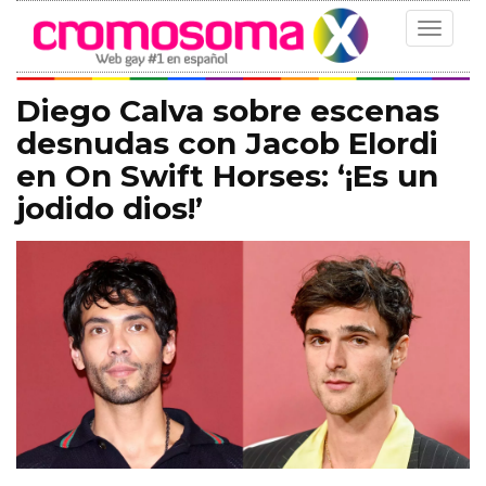
Toggle
navigat
Diego Calva sobre escenas
desnudas con Jacob Elordi
en On Swift Horses: ‘¡Es un
jodido dios!’