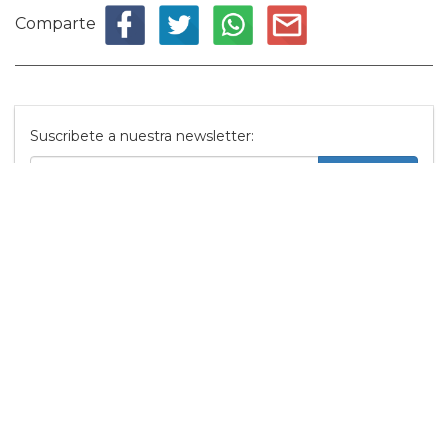
Comparte
Suscribete a nuestra newsletter:
Suscribete
Acepto los
terminos y condiciones
y la
política de
privacidad
.
Noticias relacionadas
Diego Calva y Jacob Elordi
tendrán "escenas
calientes" en su nuevo
proyecto
05 Marzo