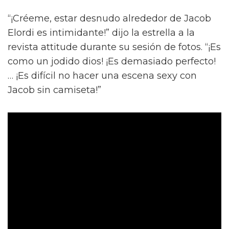
“¡Créeme, estar desnudo alrededor de Jacob
Elordi es intimidante!” dijo la estrella a la
revista attitude durante su sesión de fotos. “¡Es
como un jodido dios! ¡Es demasiado perfecto!
… ¡Es difícil no hacer una escena sexy con
Jacob sin camiseta!”